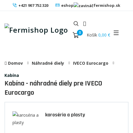
+421 907 752 320
eshop
fermishop.sk
0
Košík
0,00 €
Domov
Náhradné diely
IVECO Eurocargo
Kabína
Kabína - náhradné diely pre IVECO
Eurocargo
karoséria a plasty