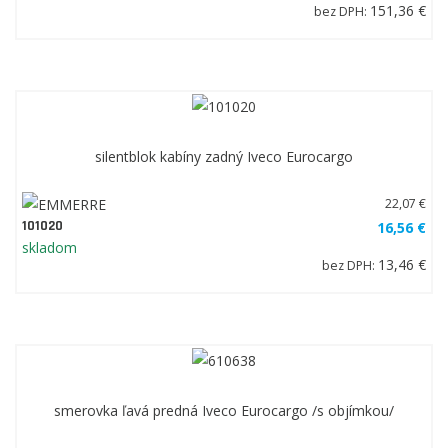
151,36 €
bez DPH:
silentblok kabíny zadný Iveco Eurocargo
22,07 €
101020
16,56 €
skladom
13,46 €
bez DPH:
smerovka ľavá predná Iveco Eurocargo /s objímkou/