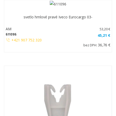
svetlo hmlové pravé Iveco Eurocargo 03-
AM
53,20 €
611096
45,21 €
+421 907 752 320
36,76 €
bez DPH: