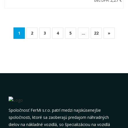
2,27 €
bez DPH:
1
2
3
4
5
...
22
»
Spoločnosť FerMi s.r.o. patrí medzi najskúsenejšie
spoločnosti, ktoré sa zaoberajú predajom náhradných
dielov na nákladné vozidlá, so špecializáciou na vozidlá