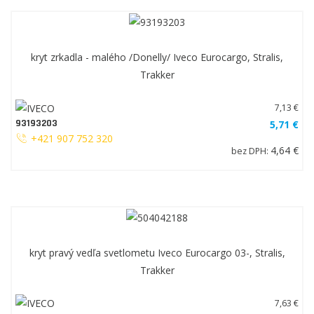
kryt zrkadla - malého /Donelly/ Iveco Eurocargo, Stralis,
Trakker
7,13 €
93193203
5,71 €
+421 907 752 320
4,64 €
bez DPH:
kryt pravý vedľa svetlometu Iveco Eurocargo 03-, Stralis,
Trakker
7,63 €