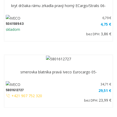
kryt držiaka rámu zrkadla pravý horný ECargo/Stralis 06-
6,79 €
504158943
4,75 €
skladom
3,86 €
bez DPH:
smerovka blatníka pravá Iveco Eurocargo 05-
34,71 €
5801612727
29,51 €
+421 907 752 320
23,99 €
bez DPH: