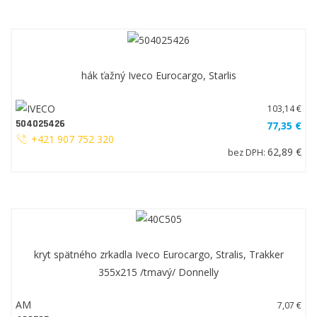
hák ťažný Iveco Eurocargo, Starlis
103,14 €
504025426
77,35 €
+421 907 752 320
62,89 €
bez DPH:
kryt spätného zrkadla Iveco Eurocargo, Stralis, Trakker
355x215 /tmavý/ Donnelly
AM
7,07 €