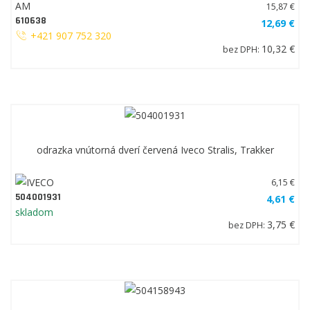
AM
15,87 €
610638
12,69 €
+421 907 752 320
10,32 €
bez DPH:
odrazka vnútorná dverí červená Iveco Stralis, Trakker
6,15 €
504001931
4,61 €
skladom
3,75 €
bez DPH: