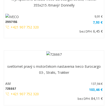
355x215 /tmavý/ Donnelly
9,91 €
2997156
7,93 €
+421 907 752 320
6,45 €
bez DPH:
svetlomet pravý s motorčekom nastavenia Iveco Eurocargo
03-, Stralis, Trakker
AM
137,94 €
726667
103,46 €
+421 907 752 320
84,11 €
bez DPH: