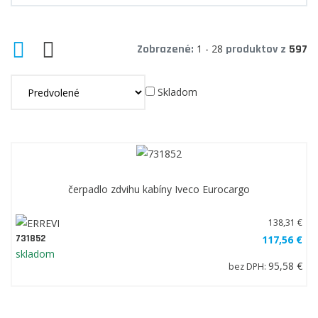
Zobrazené:
1 - 28
produktov z
597
Skladom
čerpadlo zdvihu kabíny Iveco Eurocargo
138,31 €
731852
117,56 €
skladom
95,58 €
bez DPH: