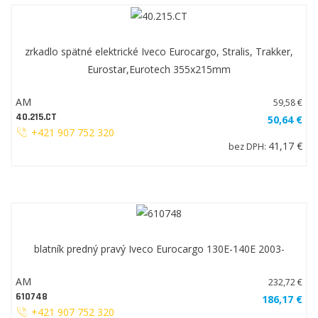
zrkadlo spätné elektrické Iveco Eurocargo, Stralis, Trakker,
Eurostar,Eurotech 355x215mm
AM
59,58 €
40.215.CT
50,64 €
+421 907 752 320
41,17 €
bez DPH:
blatník predný pravý Iveco Eurocargo 130E-140E 2003-
AM
232,72 €
610748
186,17 €
+421 907 752 320