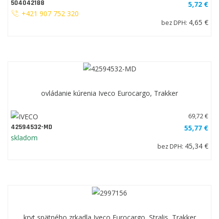
504042188
5,72 €
+421 907 752 320
4,65 €
bez DPH:
ovládanie kúrenia Iveco Eurocargo, Trakker
69,72 €
42594532-MD
55,77 €
skladom
45,34 €
bez DPH:
kryt spätného zrkadla Iveco Eurocargo, Stralis, Trakker