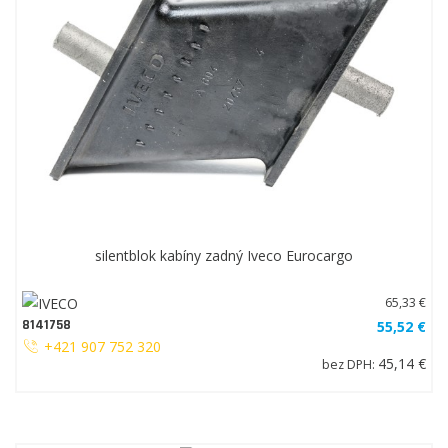
silentblok kabíny zadný Iveco Eurocargo
65,33 €
8141758
55,52 €
+421 907 752 320
45,14 €
bez DPH: