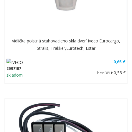
vidlička poistná sťahovacieho skla dverí Iveco Eurocargo,
Stralis, Trakker,Eurotech, Estar
0,65 €
2997187
0,53 €
bez DPH:
skladom