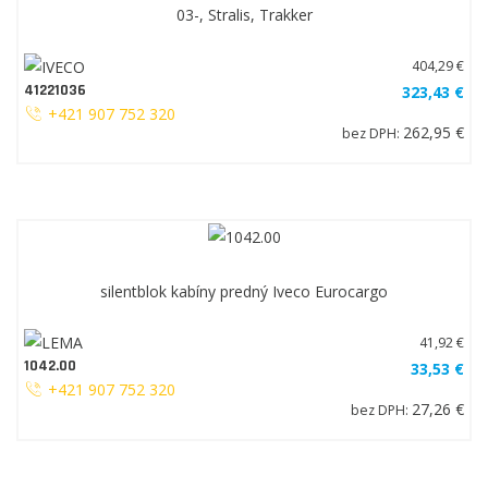
03-, Stralis, Trakker
404,29 €
41221036
323,43 €
+421 907 752 320
262,95 €
bez DPH:
silentblok kabíny predný Iveco Eurocargo
41,92 €
1042.00
33,53 €
+421 907 752 320
27,26 €
bez DPH: