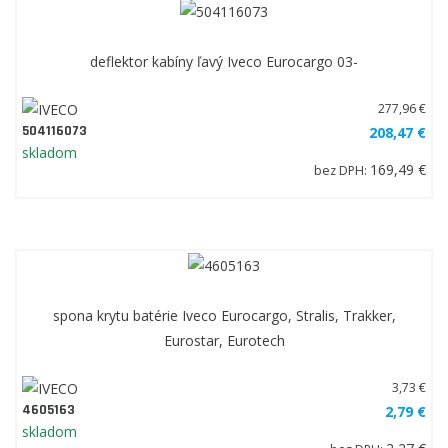
deflektor kabíny ľavý Iveco Eurocargo 03-
277,96 €
504116073
208,47 €
skladom
169,49 €
bez DPH:
spona krytu batérie Iveco Eurocargo, Stralis, Trakker,
Eurostar, Eurotech
3,73 €
4605163
2,79 €
skladom