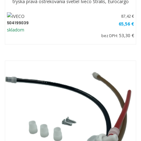
tryska pravá ostrekovania svetiel Iveco Stralis, Eurocargo
87,42 €
504199039
65,56 €
skladom
53,30 €
bez DPH: