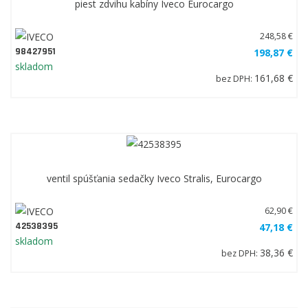
piest zdvihu kabíny Iveco Eurocargo
248,58 €
98427951
198,87 €
skladom
161,68 €
bez DPH:
ventil spúšťania sedačky Iveco Stralis, Eurocargo
62,90 €
42538395
47,18 €
skladom
38,36 €
bez DPH: