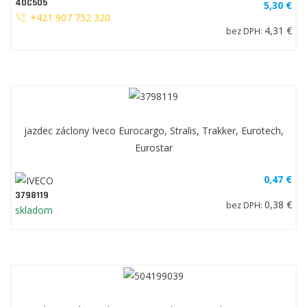
40C505
5,30 €
+421 907 752 320
4,31 €
bez DPH:
jazdec záclony Iveco Eurocargo, Stralis, Trakker, Eurotech,
Eurostar
0,47 €
3798119
0,38 €
bez DPH:
skladom