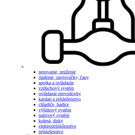
perovanie, pruženie
riadenie, spojovačky, čapy
spojka a ovládanie
vzduchový systém
ovládanie prevodovky
kardan a príslušenstvo
chladiče, hadice
výfukový systém
palivový systém
kolesá, disky
elektropríslušenstvo
príslušenstvo