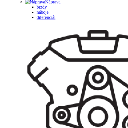
Náprava
brzdy
náboje
diferenciál