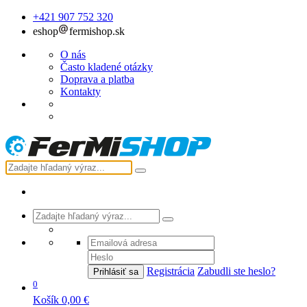
+421 907 752 320
eshop
fermishop.sk
O nás
Často kladené otázky
Doprava a platba
Kontakty
Registrácia
Zabudli ste heslo?
Prihlásiť sa
0
Košík
0,00 €