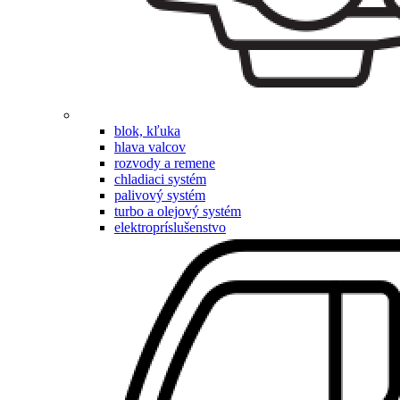
blok, kľuka
hlava valcov
rozvody a remene
chladiaci systém
palivový systém
turbo a olejový systém
elektropríslušenstvo