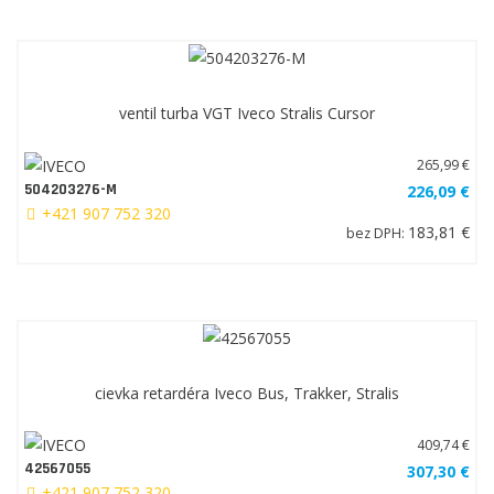
ventil turba VGT Iveco Stralis Cursor
265,99 €
504203276-M
226,09 €
+421 907 752 320
183,81 €
bez DPH:
cievka retardéra Iveco Bus, Trakker, Stralis
409,74 €
42567055
307,30 €
+421 907 752 320