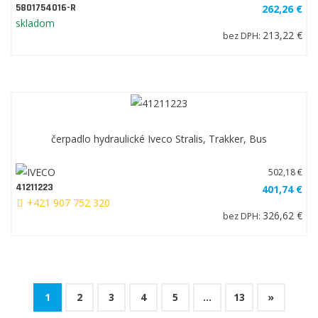
5801754016-R
262,26 €
skladom
213,22 €
bez DPH:
čerpadlo hydraulické Iveco Stralis, Trakker, Bus
502,18 €
41211223
401,74 €
+421 907 752 320
326,62 €
bez DPH:
1
2
3
4
5
...
13
»