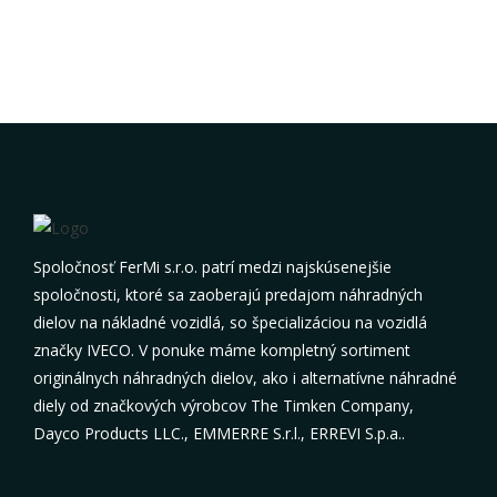
Spoločnosť FerMi s.r.o. patrí medzi najskúsenejšie
spoločnosti, ktoré sa zaoberajú predajom náhradných
dielov na nákladné vozidlá, so špecializáciou na vozidlá
značky IVECO. V ponuke máme kompletný sortiment
originálnych náhradných dielov, ako i alternatívne náhradné
diely od značkových výrobcov The Timken Company,
Dayco Products LLC., EMMERRE S.r.l., ERREVI S.p.a..