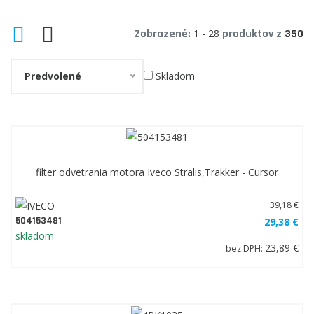
Zobrazené:
1 - 28
produktov z
350
Predvolené
Skladom
filter odvetrania motora Iveco Stralis,Trakker - Cursor
39,18 €
504153481
29,38 €
skladom
23,89 €
bez DPH: