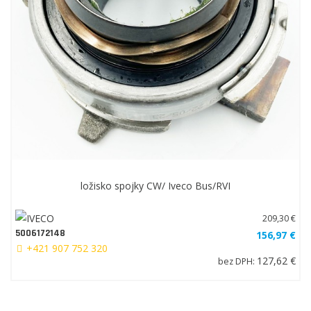
ložisko spojky CW/ Iveco Bus/RVI
209,30 €
5006172148
156,97 €
+421 907 752 320
127,62 €
bez DPH: