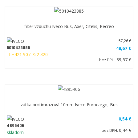
filter vzduchu Iveco Bus, Axer, Citelis, Recreo
57,26 €
5010423885
48,67 €
+421 907 752 320
39,57 €
bez DPH:
zátka protimrazová 10mm Iveco Eurocargo, Bus
0,54 €
4895406
0,44 €
bez DPH:
skladom