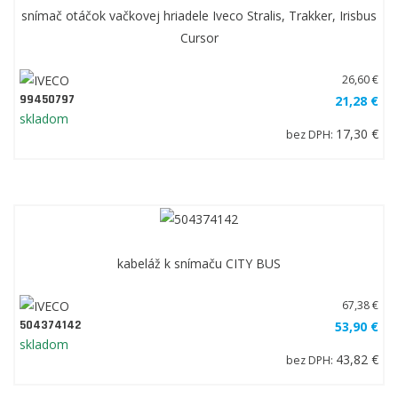
snímač otáčok vačkovej hriadele Iveco Stralis, Trakker, Irisbus
Cursor
26,60 €
99450797
21,28 €
skladom
17,30 €
bez DPH:
kabeláž k snímaču CITY BUS
67,38 €
504374142
53,90 €
skladom
43,82 €
bez DPH: