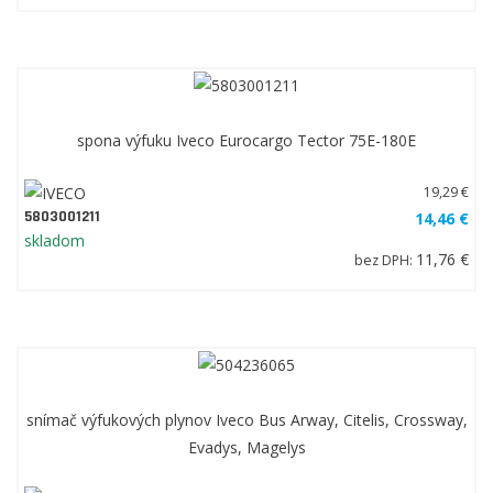
spona výfuku Iveco Eurocargo Tector 75E-180E
19,29 €
5803001211
14,46 €
skladom
11,76 €
bez DPH:
snímač výfukových plynov Iveco Bus Arway, Citelis, Crossway,
Evadys, Magelys