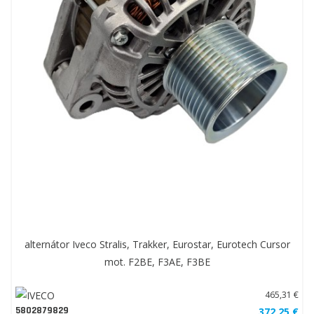
alternátor Iveco Stralis, Trakker, Eurostar, Eurotech Cursor
mot. F2BE, F3AE, F3BE
465,31 €
5802879829
372,25 €