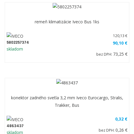
remeň klimatizácie Iveco Bus 1ks
120,13 €
5802257374
90,10 €
skladom
73,25 €
bez DPH:
konektor zadného svetla 3,2 mm Iveco Eurocargo, Stralis,
Trakker, Bus
0,32 €
4863437
0,26 €
bez DPH:
skladom