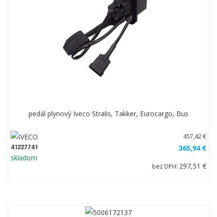
pedál plynový Iveco Stralis, Takker, Eurocargo, Bus
457,42 €
41227741
365,94 €
skladom
297,51 €
bez DPH: