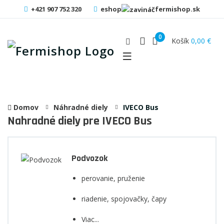
+421 907 752 320
eshop
fermishop.sk
0
Košík
0,00 €
Domov
Náhradné diely
IVECO Bus
Nahradné diely pre IVECO Bus
Podvozok
perovanie, pruženie
riadenie, spojovačky, čapy
Viac...