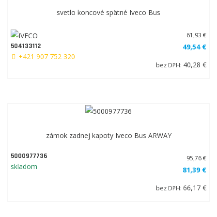
svetlo koncové spätné Iveco Bus
61,93 €
504133112
49,54 €
+421 907 752 320
40,28 €
bez DPH:
zámok zadnej kapoty Iveco Bus ARWAY
5000977736
95,76 €
skladom
81,39 €
66,17 €
bez DPH: