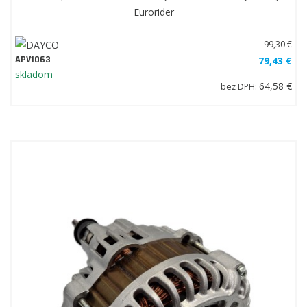
Eurorider
99,30 €
APV1063
79,43 €
skladom
64,58 €
bez DPH: