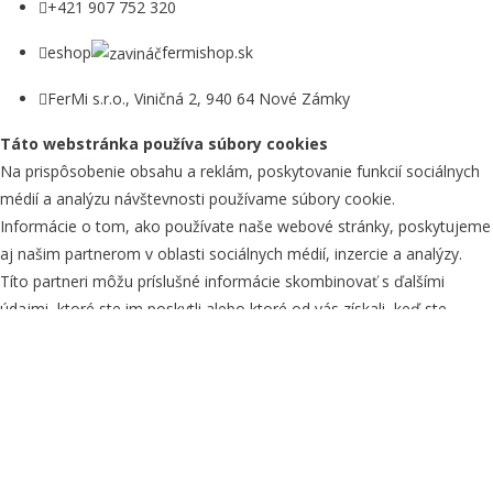
+421 907 752 320
eshop
fermishop.sk
FerMi s.r.o., Viničná 2, 940 64 Nové Zámky
Táto webstránka používa súbory cookies
Na prispôsobenie obsahu a reklám, poskytovanie funkcií sociálnych
médií a analýzu návštevnosti používame súbory cookie.
Informácie o tom, ako používate naše webové stránky, poskytujeme
aj našim partnerom v oblasti sociálnych médií, inzercie a analýzy.
Títo partneri môžu príslušné informácie skombinovať s ďalšími
údajmi, ktoré ste im poskytli alebo ktoré od vás získali, keď ste
používali ich služby.
Potrebné
Preferencie
Štatistiky
Marketing