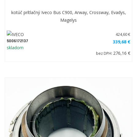
kotúč prítlačný Iveco Bus C900, Arway, Crossway, Evadys,
Magelys
424,60 €
5006172137
339,68 €
skladom
276,16 €
bez DPH: