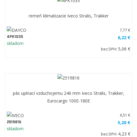
remeň klimatizacie Iveco Stralis, Trakker
7,77 €
4PK1035
6,22 €
skladom
5,06 €
bez DPH:
pás upínací vzduchojemu 246 mm Iveco Stralis, Trakker,
Eurocargo 100E-180E
6,51 €
2519816
5,20 €
skladom
4,23 €
bez DPH: