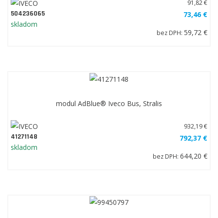
91,82 €
504236065
73,46 €
skladom
59,72 €
bez DPH:
modul AdBlue® Iveco Bus, Stralis
932,19 €
41271148
792,37 €
skladom
644,20 €
bez DPH: