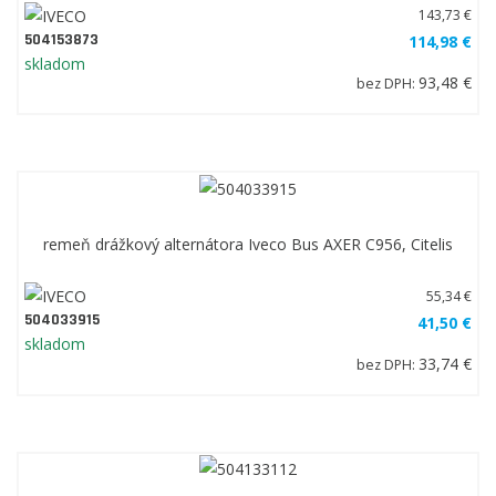
143,73 €
504153873
114,98 €
skladom
93,48 €
bez DPH:
remeň drážkový alternátora Iveco Bus AXER C956, Citelis
55,34 €
504033915
41,50 €
skladom
33,74 €
bez DPH: