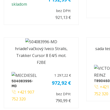
skladom
bez DPH:
921,13 €
hriadeľ vačkový Iveco Stralis,
sada te
Trakker Cursor 8 E4/5 mot.
F2BE
1 297,22 €
T890460
504083996-
972,92 €
MD
+421 
+421 907
752 320
bez DPH:
752 320
790,99 €