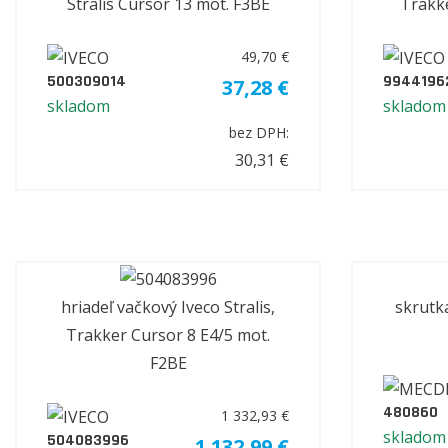
Stralis Cursor 13 mot. F3BE
Trakke
49,70 €
500309014
9944196
37,28 €
skladom
skladom
bez DPH:
30,31 €
hriadeľ vačkový Iveco Stralis,
skrutk
Trakker Cursor 8 E4/5 mot.
F2BE
480860
1 332,93 €
skladom
504083996
1 132,99 €