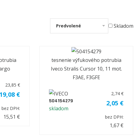
Skladom
Predvolené
otrubia
tesnenie výfukového potrubia
cargo
Iveco Stralis Cursor 10, 11 mot.
F3AE, F3GFE
23,85 €
19,08 €
2,74 €
504154279
2,05 €
skladom
bez DPH:
15,51 €
bez DPH:
1,67 €