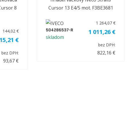
Cursor 8
Cursor 13 E4/5 mot. F3BE3681
1 264,07 €
504286537-R
1 011,26 €
144,02 €
skladom
15,21 €
bez DPH:
822,16 €
bez DPH:
93,67 €