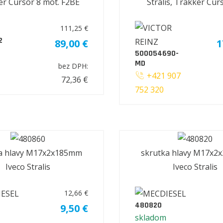
r Cursor 8 mot. F2BE
Stralis, Trakker Cur
111,25 €
2
89,00 €
1
500054690-
MD
bez DPH:
+421 907
72,36 €
752 320
a hlavy M17x2x185mm
skrutka hlavy M17x
Iveco Stralis
Iveco Stralis
12,66 €
480820
9,50 €
skladom