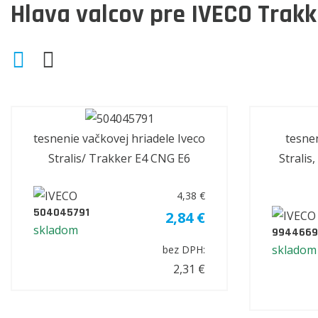
Hlava valcov pre IVECO Trakk
tesnenie vačkovej hriadele Iveco
tesnen
Stralis/ Trakker E4 CNG E6
Stralis
4,38 €
504045791
2,84 €
skladom
9944669
skladom
bez DPH:
2,31 €