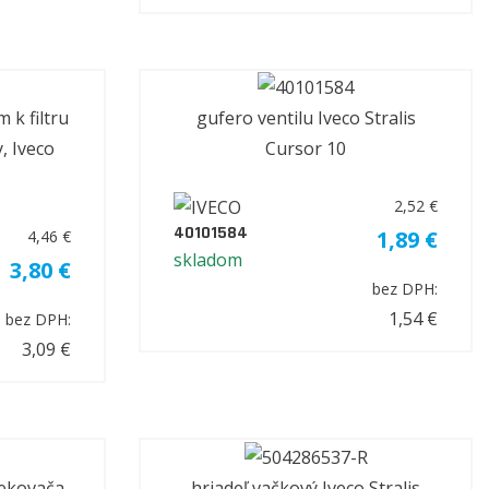
 k filtru
gufero ventilu Iveco Stralis
, Iveco
Cursor 10
2,52 €
40101584
1,89 €
4,46 €
skladom
3,80 €
bez DPH:
1,54 €
bez DPH:
3,09 €
rekovača
hriadeľ vačkový Iveco Stralis