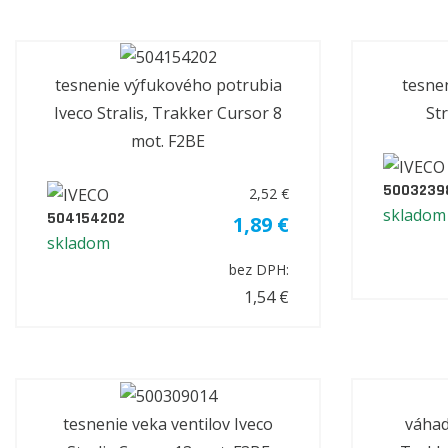
tesnenie výfukového potrubia
tesnen
Iveco Stralis, Trakker Cursor 8
St
mot. F2BE
5003239
2,52 €
skladom
504154202
1,89 €
skladom
bez DPH:
1,54 €
tesnenie veka ventilov Iveco
váhadl