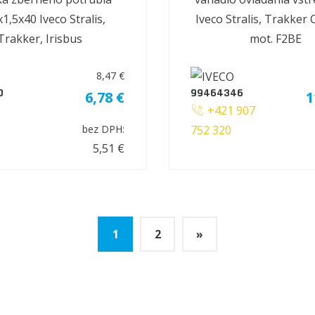
,5x40 Iveco Stralis,
Iveco Stralis, Trakker 
Trakker, Irisbus
mot. F2BE
8,47 €
0
99464346
6,78 €
1
+421 907
752 320
bez DPH:
5,51 €
1
2
»