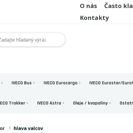
O nás
Často kl
Kontakty
IVECO Bus
IVECO Eurocargo
IVECO Eurostar/Euro
VECO Trakker
IVECO Astra
Oleje / kvapaliny
Ostat
or
hlava valcov