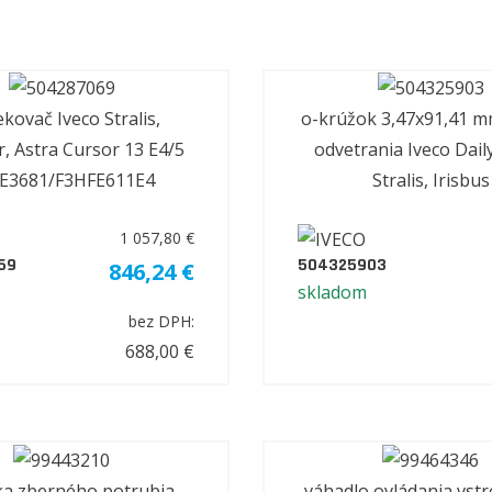
ekovač Iveco Stralis,
o-krúžok 3,47x91,41 mm
, Astra Cursor 13 E4/5
odvetrania Iveco Daily
E3681/F3HFE611E4
Stralis, Irisbus
1 057,80 €
69
504325903
846,24 €
skladom
bez DPH:
688,00 €
ka zberného potrubia
váhadlo ovládania vst