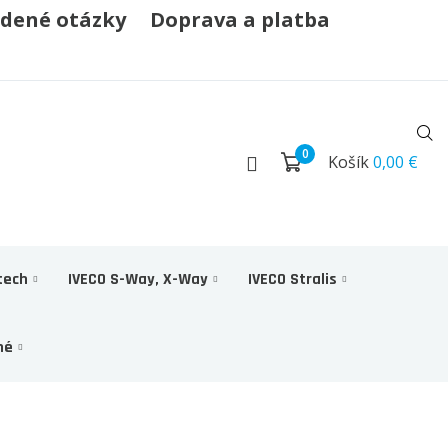
adené otázky
Doprava a platba
0
Košík
0,00 €
tech
IVECO S-Way, X-Way
IVECO Stralis
né