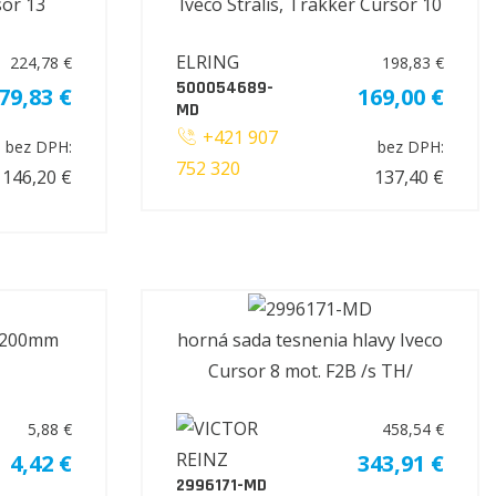
sor 13
Iveco Stralis, Trakker Cursor 10
ELRING
224,78 €
198,83 €
500054689-
79,83 €
169,00 €
MD
+421 907
bez DPH:
bez DPH:
752 320
146,20 €
137,40 €
2x200mm
horná sada tesnenia hlavy Iveco
Cursor 8 mot. F2B /s TH/
5,88 €
458,54 €
4,42 €
343,91 €
2996171-MD