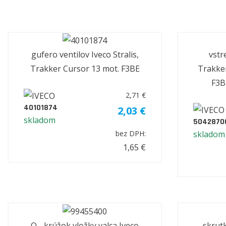
gufero ventilov Iveco Stralis,
vstr
Trakker Cursor 13 mot. F3BE
Trakker
F3B
2,71 €
40101874
2,03 €
skladom
5042870
skladom
bez DPH:
1,65 €
O - krúžok vložky valca Iveco
skrut