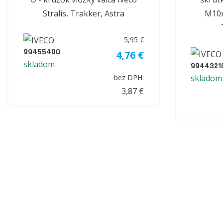
Stralis, Trakker, Astra
M10x1
5,95 €
99455400
4,76 €
skladom
9944321
skladom
bez DPH:
3,87 €