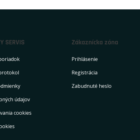
Y SERVIS
Zákaznícka zóna
poriadok
Prihlásenie
protokol
Registrácia
odmienky
Zabudnuté heslo
bných údajov
vania cookies
ookies