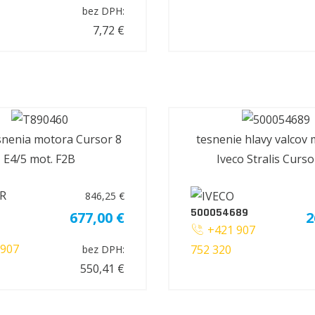
bez DPH:
7,72 €
snenia motora Cursor 8
tesnenie hlavy valcov 
E4/5 mot. F2B
Iveco Stralis Curso
846,25 €
500054689
677,00 €
2
+421 907
907
752 320
bez DPH:
550,41 €