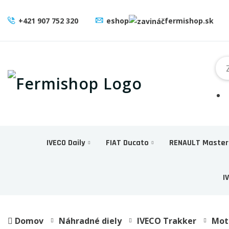
+421 907 752 320
eshop
fermishop.sk
IVECO Daily
FIAT Ducato
RENAULT Master
I
Domov
Náhradné diely
IVECO Trakker
Mot