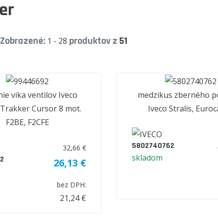
er
Zobrazené:
produktov z
51
1 - 28
ie vika ventilov Iveco
medzikus zberného p
, Trakker Cursor 8 mot.
Iveco Stralis, Euro
F2BE, F2CFE
5802740762
32,66 €
skladom
2
26,13 €
bez DPH:
21,24 €