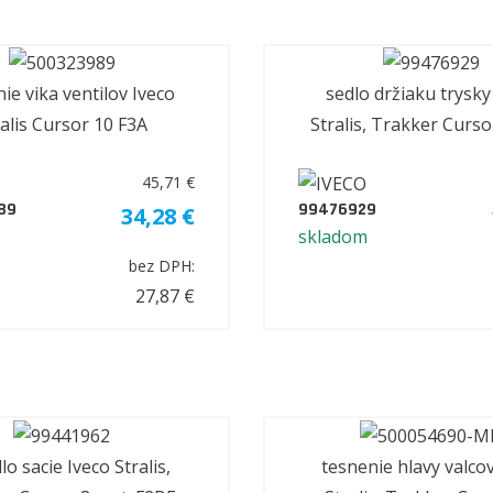
ie vika ventilov Iveco
sedlo držiaku trysky
ralis Cursor 10 F3A
Stralis, Trakker Curso
45,71 €
89
99476929
34,28 €
skladom
bez DPH:
27,87 €
o sacie Iveco Stralis,
tesnenie hlavy valcov