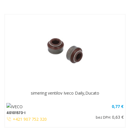
simering ventilov Iveco Daily,Ducato
0,77 €
40101573-I
0,63 €
bez DPH:
+421 907 752 320