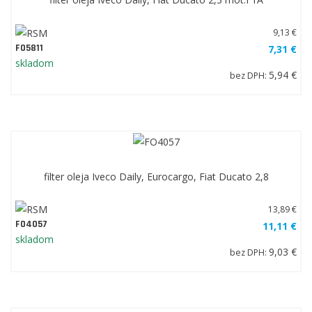
9,13 €
FO5811
7,31 €
skladom
5,94 €
bez DPH:
filter oleja Iveco Daily, Eurocargo, Fiat Ducato 2,8
13,89 €
FO4057
11,11 €
skladom
9,03 €
bez DPH: