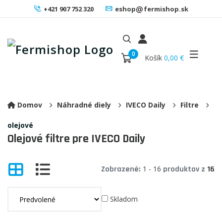
+421 907 752 320
eshop
fermishop.sk
0
Košík
0,00 €
Domov
Náhradné diely
IVECO Daily
Filtre
olejové
Olejové filtre pre IVECO Daily
Zobrazené:
1 - 16
produktov z
16
Skladom