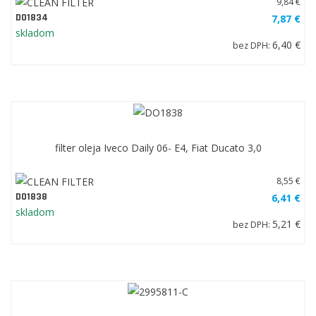
9,84 €
DO1834
7,87 €
skladom
6,40 €
bez DPH:
filter oleja Iveco Daily 06- E4, Fiat Ducato 3,0
8,55 €
DO1838
6,41 €
skladom
5,21 €
bez DPH: