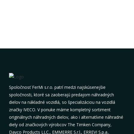
Spoločnosť FerMi s.r.o. patrí medzi najskúsenejšie
spoločnosti, ktoré sa zaoberajú predajom náhradných
dielov na nákladné vozidlá, so špecializáciou na vozidlá
značky IVECO. V ponuke máme kompletný sortiment
originálnych náhradných dielov, ako i alternatívne náhradné
diely od značkových výrobcov The Timken Company,
Dayco Products LLC., EMMERRE S.r.l., ERREVI S.p.a..