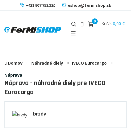
+421 907 752 320
eshop
fermishop.sk
0
Košík
0,00 €
Domov
Náhradné diely
IVECO Eurocargo
Náprava
Náprava - náhradné diely pre IVECO
Eurocargo
brzdy