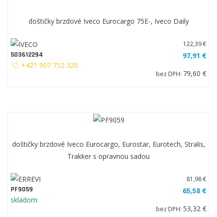
doštičky brzdové Iveco Eurocargo 75E-, Iveco Daily
122,39 €
503612294
97,91 €
+421 907 752 320
79,60 €
bez DPH:
doštičky brzdové Iveco Eurocargo, Eurostar, Eurotech, Stralis,
Trakker s opravnou sadou
81,98 €
PF9059
65,58 €
skladom
53,32 €
bez DPH: