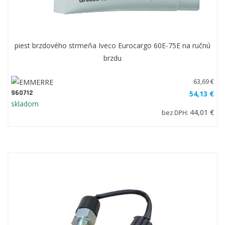
piest brzdového strmeňa Iveco Eurocargo 60E-75E na ručnú
brzdu
63,69 €
960712
54,13 €
skladom
44,01 €
bez DPH: