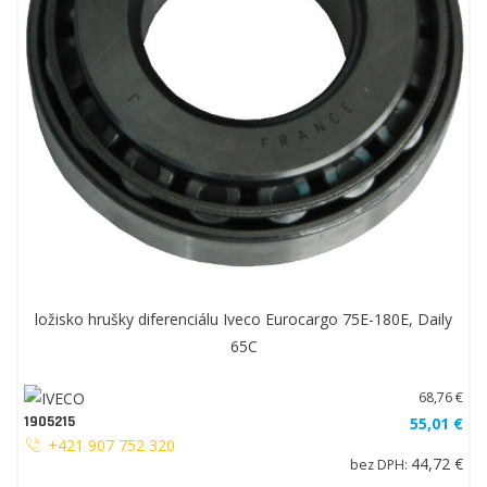
ložisko hrušky diferenciálu Iveco Eurocargo 75E-180E, Daily
65C
68,76 €
1905215
55,01 €
+421 907 752 320
44,72 €
bez DPH: