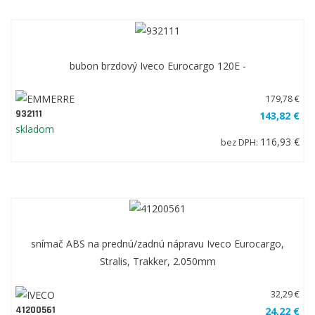
tesnenie veka diferenciálu Iveco Eurocargo 80E-100E
5,63 €
31019.00
4,50 €
skladom
3,66 €
bez DPH:
bubon brzdový Iveco Eurocargo 120E -
179,78 €
932111
143,82 €
skladom