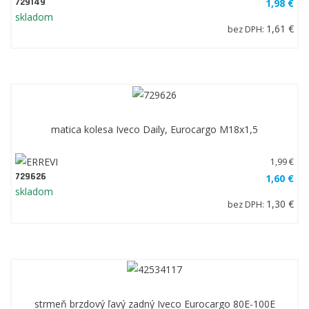
729149
1,98 €
skladom
1,61 €
bez DPH:
matica kolesa Iveco Daily, Eurocargo M18x1,5
1,99 €
729626
1,60 €
skladom
1,30 €
bez DPH:
strmeň brzdový ľavý zadný Iveco Eurocargo 80E-100E