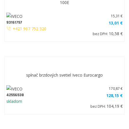
31,34 €
7184076
25,07 €
skladom
20,38 €
bez DPH:
tyčky zaisťovacie brzdového strmeňa Iveco Eurocargo 60E-
100E
15,31 €
93161757
13,01 €
+421 907 752 320
10,58 €
bez DPH: