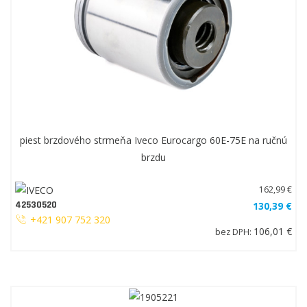
piest brzdového strmeňa Iveco Eurocargo 60E-75E na ručnú
brzdu
162,99 €
42530520
130,39 €
+421 907 752 320
106,01 €
bez DPH: