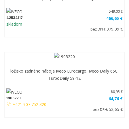
549,00 €
42534117
466,65 €
skladom
379,39 €
bez DPH:
ložisko zadného náboja Iveco Eurocargo, Iveco Daily 65C,
TurboDaily 59-12
80,95 €
1905220
64,76 €
+421 907 752 320
52,65 €
bez DPH: