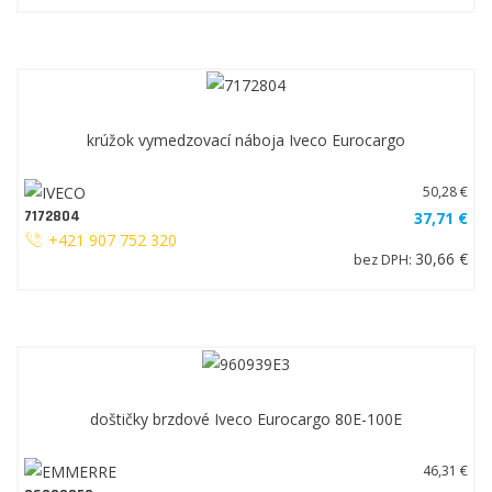
krúžok vymedzovací náboja Iveco Eurocargo
50,28 €
7172804
37,71 €
+421 907 752 320
30,66 €
bez DPH:
doštičky brzdové Iveco Eurocargo 80E-100E
46,31 €