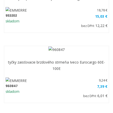
18,78 €
953202
15,03 €
skladom
12,22 €
bez DPH:
tyčky zaisťovacie brzdového strmeňa Iveco Eurocargo 60E-
100E
9,24 €
960847
7,39 €
skladom
6,01 €
bez DPH: