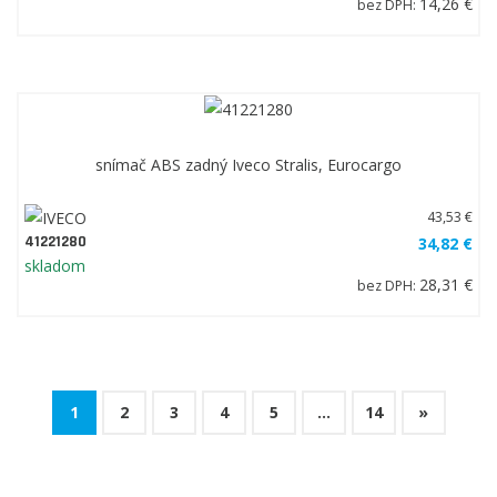
simering prednej poloosi Iveco Eurocargo, Eurotech, Trakker
66x92x12,7
21,93 €
101566
17,54 €
skladom
14,26 €
bez DPH:
snímač ABS zadný Iveco Stralis, Eurocargo
43,53 €