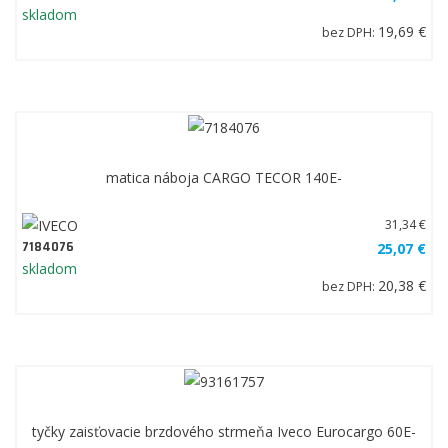
116,93 €
bez DPH:
snímač ABS na prednú/zadnú nápravu Iveco Eurocargo,
Stralis, Trakker, 2.050mm
32,29 €
41200561
24,22 €
skladom
19,69 €
bez DPH:
matica náboja CARGO TECOR 140E-