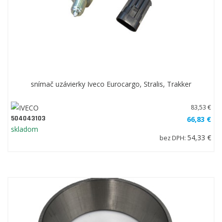
snímač uzávierky Iveco Eurocargo, Stralis, Trakker
83,53 €
504043103
66,83 €
skladom
54,33 €
bez DPH: