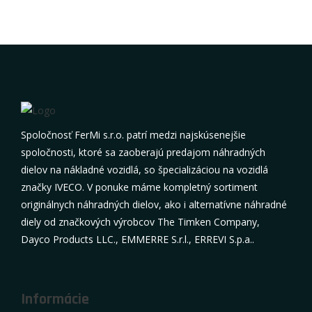
41221280
34,82 €
skladom
28,31 €
bez DPH:
1
2
3
4
5
...
14
»
Spoločnosť FerMi s.r.o. patrí medzi najskúsenejšie