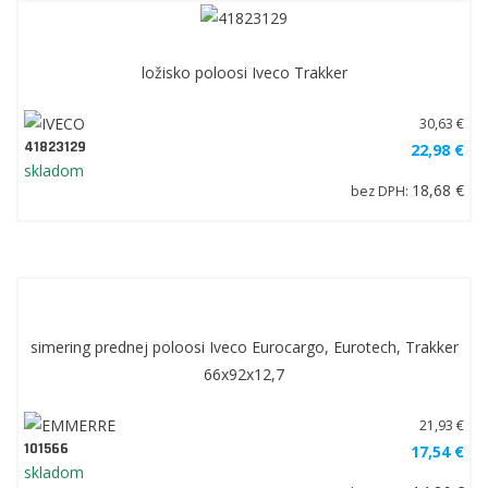
spínač brzdových svetiel Iveco Eurocargo
170,87 €
42556538
128,15 €
skladom
104,19 €
bez DPH:
ložisko poloosi Iveco Trakker
30,63 €
41823129
22,98 €
skladom
18,68 €
bez DPH: