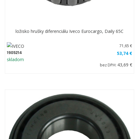
ložisko hrušky diferenciálu Iveco Eurocargo, Daily 65C
71,65 €
1905214
53,74 €
skladom
43,69 €
bez DPH: