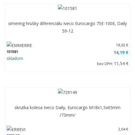
simering hrušky diferenciálu Iveco Eurocargo 75E-100E, Daily
59-12
18,92 €
101581
14,19 €
skladom
11,54 €
bez DPH:
skrutka kolesa Iveco Daily, Eurocargo M18x1,5x65mm
/73mm/
2,64 €