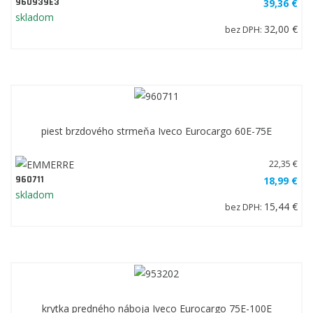
960939E3
39,36 €
skladom
32,00 €
bez DPH:
piest brzdového strmeňa Iveco Eurocargo 60E-75E
22,35 €
960711
18,99 €
skladom
15,44 €
bez DPH:
krytka predného náboja Iveco Eurocargo 75E-100E