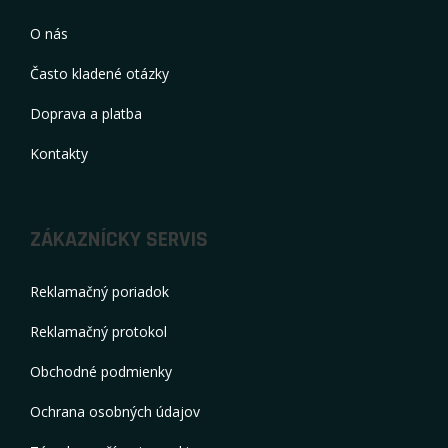
spoločnosti, ktoré sa zaoberajú predajom náhradných
dielov na nákladné vozidlá, so špecializáciou na vozidlá
značky IVECO. V ponuke máme kompletný sortiment
originálnych náhradných dielov, ako i alternatívne náhradné
diely od značkových výrobcov The Timken Company,
Dayco Products LLC., EMMERRE S.r.l., ERREVI S.p.a..
Informácie
O nás
Často kladené otázky
Doprava a platba
Kontakty