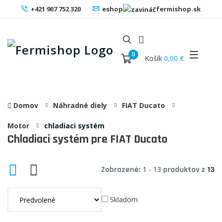
+421 907 752 320
eshop
fermishop.sk
0
Košík
0,00 €
Domov
Náhradné diely
FIAT Ducato
Motor
chladiaci systém
Chladiaci systém pre FIAT Ducato
Zobrazené:
1 - 13
produktov z
13
Skladom