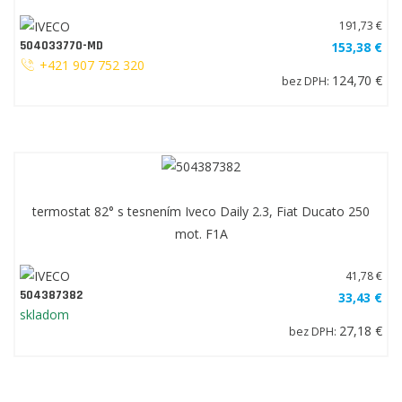
191,73 €
504033770-MD
153,38 €
+421 907 752 320
124,70 €
bez DPH:
termostat 82° s tesnením Iveco Daily 2.3, Fiat Ducato 250
mot. F1A
41,78 €
504387382
33,43 €
skladom
27,18 €
bez DPH: