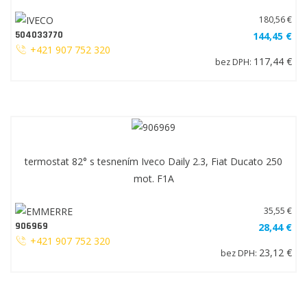
180,56 €
504033770
144,45 €
+421 907 752 320
117,44 €
bez DPH:
termostat 82° s tesnením Iveco Daily 2.3, Fiat Ducato 250
mot. F1A
35,55 €
906969
28,44 €
+421 907 752 320
23,12 €
bez DPH: