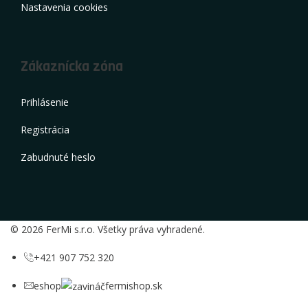
Nastavenia cookies
Zákaznícka zóna
Prihlásenie
Registrácia
Zabudnuté heslo
© 2026 FerMi s.r.o. Všetky práva vyhradené.
+421 907 752 320
eshop
fermishop.sk