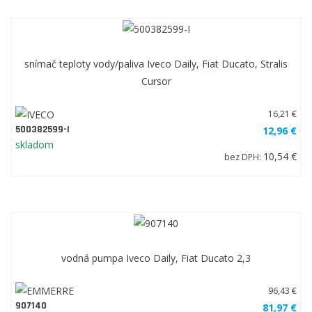
snímač teploty vody/paliva Iveco Daily, Fiat Ducato, Stralis
Cursor
16,21 €
500382599-I
12,96 €
skladom
10,54 €
bez DPH:
vodná pumpa Iveco Daily, Fiat Ducato 2,3
96,43 €
907140
81,97 €