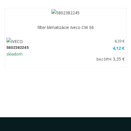
filter klimatizácie Iveco CW E6
6,33 €
5802382245
4,12 €
skladom
3,35 €
bez DPH: