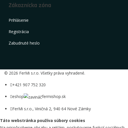
Zákaznícka zóna
Prihlásenie
Registrácia
Zabudnuté heslo
© 2026 FerMi s.r.o. Všetky práva vyhradené.
+421 907 752 320
eshop
fermishop.sk
FerMi s.r.o., Viničná 2, 940 64 Nové Zámky
Táto webstránka používa súbory cookies
Na prispôsobenie obsahu a reklám, poskytovanie funkcií sociálnych