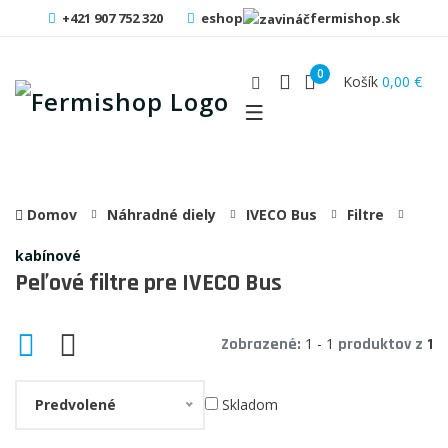
+421 907 752 320
eshop
fermishop.sk
0
Košík
0,00 €
Domov
Náhradné diely
IVECO Bus
Filtre
kabínové
Peľové filtre pre IVECO Bus
Zobrazené:
1 - 1
produktov z
1
Predvolené
Skladom