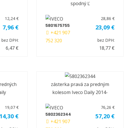
spodný Ľ
12,24 €
28,86 €
5801675755
7,96 €
23,09 €
+421 907
752 320
bez DPH:
bez DPH:
6,47 €
18,77 €
redných
zásterka pravá za predným
ily
kolesom Iveco Daily 2014-
19,07 €
76,26 €
5802362344
14,30 €
57,20 €
+421 907