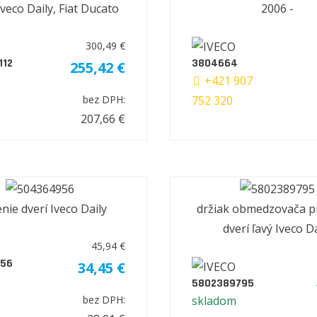
veco Daily, Fiat Ducato
2006 -
300,49 €
112
3804664
255,42 €
+421 907
752 320
bez DPH:
207,66 €
nie dverí Iveco Daily
držiak obmedzovača p
dverí ľavý Iveco Da
45,94 €
56
34,45 €
5802389795
skladom
bez DPH: