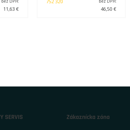
752 320
bez DPH:
bez DPH:
11,63 €
46,50 €
Y SERVIS
Zákaznícka zóna