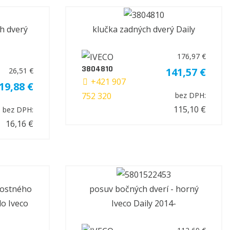
h dverý
klučka zadných dverý Daily
176,97 €
3804810
141,57 €
26,51 €
+421 907
19,88 €
752 320
bez DPH:
115,10 €
bez DPH:
16,16 €
nostného
posuv bočných dverí - horný
lo Iveco
Iveco Daily 2014-