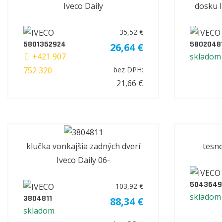
Iveco Daily
dosku I
35,52 €
5801352924
5802048
26,64 €
+421 907
skladom
752 320
bez DPH:
21,66 €
klučka vonkajšia zadných dverí
tesne
Iveco Daily 06-
5043649
103,92 €
skladom
3804811
88,34 €
skladom