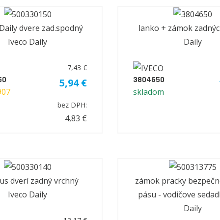
aily dvere zad.spodný
lanko + zámok zadnýc
Iveco Daily
Daily
7,43 €
50
3804650
5,94 €
907
skladom
bez DPH:
4,83 €
us dverí zadný vrchný
zámok pracky bezpeč
Iveco Daily
pásu - vodičove sedad
Daily