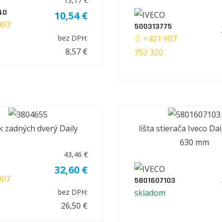
13,17 €
40
10,54 €
907
500313775
+421 907
bez DPH:
8,57 €
752 320
 zadných dverý Daily
lišta stierača Iveco Da
630 mm
43,46 €
32,60 €
907
5801607103
skladom
bez DPH:
26,50 €