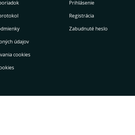
poriadok
Prihlásenie
protokol
Registrácia
odmienky
Zabudnuté heslo
bných údajov
vania cookies
ookies