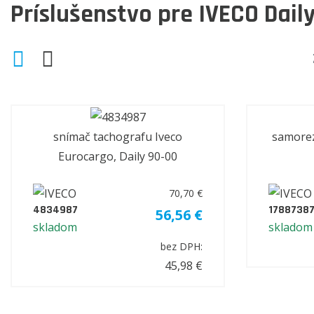
Príslušenstvo pre IVECO Dail
snímač tachografu Iveco
samorez
Eurocargo, Daily 90-00
70,70 €
4834987
1788738
56,56 €
skladom
skladom
bez DPH:
45,98 €