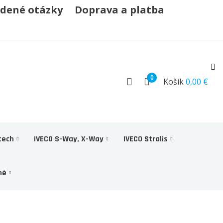
adené otázky
Doprava a platba
0
Košík
0,00 €
tech
IVECO S-Way, X-Way
IVECO Stralis
né