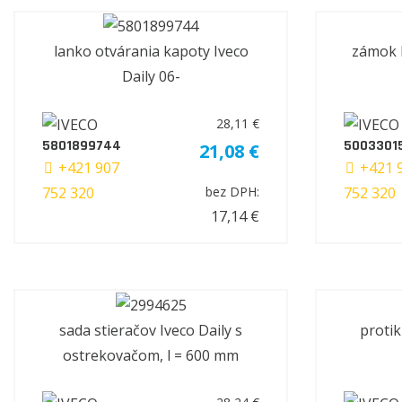
lanko otvárania kapoty Iveco
zámok D
Daily 06-
28,11 €
5801899744
5003301
21,08 €
+421 907
+421 
752 320
752 320
bez DPH:
17,14 €
sada stieračov Iveco Daily s
protik
ostrekovačom, l = 600 mm