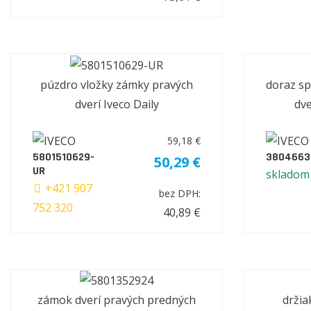
púzdro vložky zámky pravých
doraz s
dverí Iveco Daily
dve
59,18 €
5801510629-
3804663
50,29 €
UR
skladom
+421 907
bez DPH:
752 320
40,89 €
zámok dverí pravých predných
držia