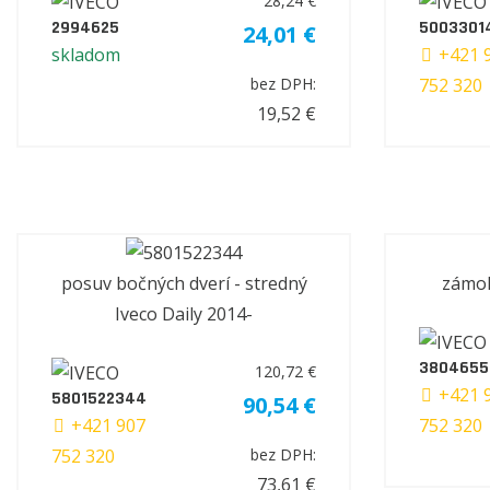
28,24 €
2994625
5003301
24,01 €
skladom
+421 
752 320
bez DPH:
19,52 €
posuv bočných dverí - stredný
zámok
Iveco Daily 2014-
3804655
120,72 €
+421 
5801522344
90,54 €
+421 907
752 320
752 320
bez DPH:
73,61 €