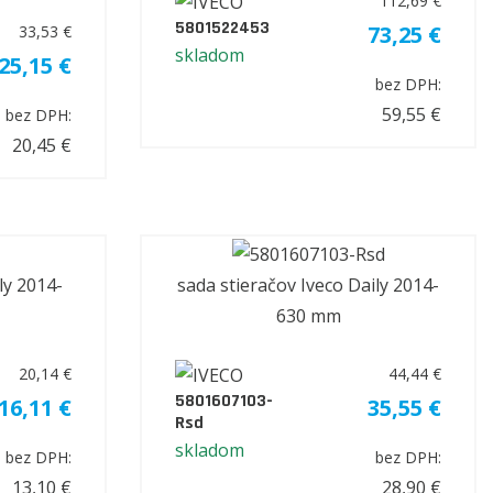
112,69 €
5801522453
73,25 €
33,53 €
skladom
25,15 €
bez DPH:
59,55 €
bez DPH:
20,45 €
ily 2014-
sada stieračov Iveco Daily 2014-
630 mm
20,14 €
44,44 €
5801607103-
16,11 €
35,55 €
Rsd
skladom
bez DPH:
bez DPH:
13,10 €
28,90 €