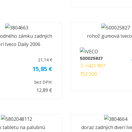
podného zámku zadných
rohož gumová Iveco
rí Iveco Daily 2006
500025827
21,14 €
+421 907
15,85 €
752 320
bez DPH:
12,89 €
k tabletu na palubnú
doraz zadných dverí Iv