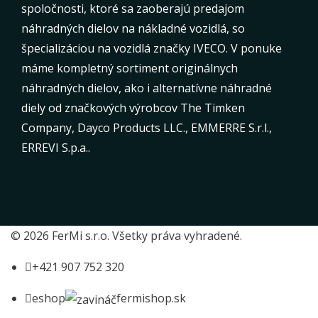
spoločnosti, ktoré sa zaoberajú predajom
náhradných dielov na nákladné vozidlá, so
špecializáciou na vozidlá značky IVECO. V ponuke
máme kompletný sortiment originálnych
náhradných dielov, ako i alternatívne náhradné
diely od značkových výrobcov The Timken
Company, Dayco Products LLC., EMMERRE S.r.l.,
ERREVI S.p.a..
© 2026 FerMi s.r.o. Všetky práva vyhradené.
+421 907 752 320
eshop
fermishop.sk