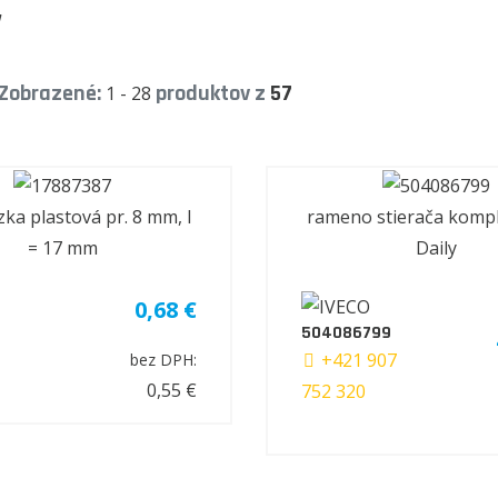
y
Zobrazené:
produktov z
57
1 - 28
ka plastová pr. 8 mm, l
rameno stierača kompl
= 17 mm
Daily
0,68 €
7
504086799
+421 907
bez DPH:
0,55 €
752 320