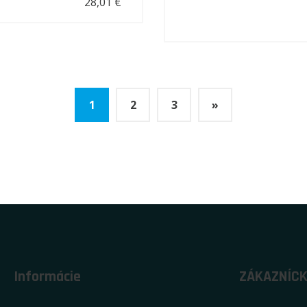
28,01 €
1
2
3
»
Informácie
ZÁKAZNÍCK