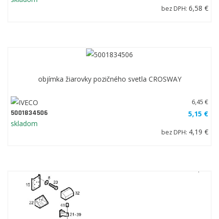
6,58 €
bez DPH:
objímka žiarovky pozičného svetla CROSWAY
6,45 €
5001834506
5,15 €
skladom
4,19 €
bez DPH: