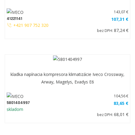
143,07 €
41221141
107,31 €
+421 907 752 320
87,24 €
bez DPH:
kladka napínacia kompresora klimatizácie Iveco Crossway,
Arway, Magelys, Evadys E6
104,56 €
5801404997
83,65 €
skladom
68,01 €
bez DPH: