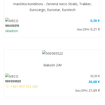
manžeta konektoru - červená Iveco Stralis, Trakker,
Eurocargo, Eurostar, Eurotech
0,26 €
98420215
0,21 €
bez DPH:
skladom
klaksón 24V
33,35 €
500365522
26,68 €
+421 907 752 320
21,69 €
bez DPH: