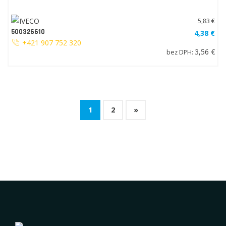
5,83 €
500326610
4,38 €
+421 907 752 320
3,56 €
bez DPH:
1
2
»