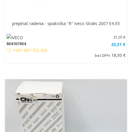
prepínač radenia - spiatočka "R" Iveco Stralis 2007 E4-E5
31,07 €
504107504
23,31 €
+421 907 752 320
18,95 €
bez DPH: