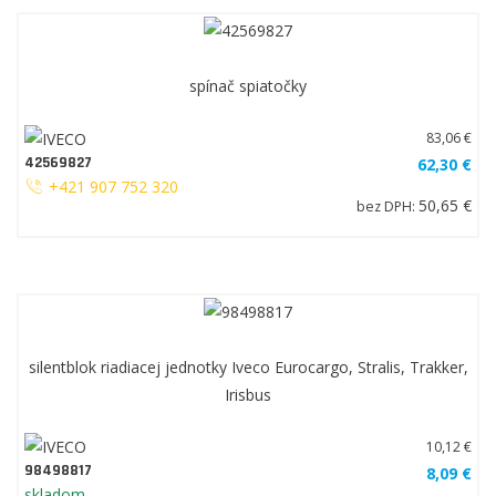
spínač spiatočky
83,06 €
42569827
62,30 €
+421 907 752 320
50,65 €
bez DPH:
silentblok riadiacej jednotky Iveco Eurocargo, Stralis, Trakker,
Irisbus
10,12 €
98498817
8,09 €
skladom