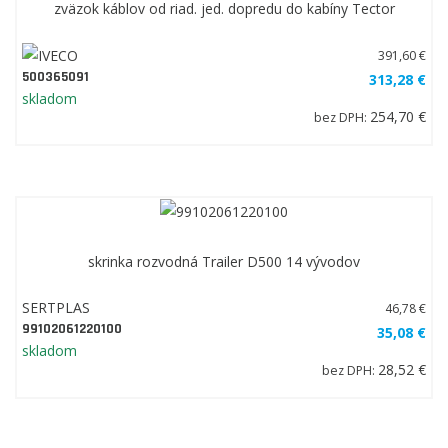
zväzok káblov od riad. jed. dopredu do kabíny Tector
391,60 €
500365091
313,28 €
skladom
254,70 €
bez DPH:
skrinka rozvodná Trailer D500 14 vývodov
SERTPLAS
46,78 €
99102061220100
35,08 €
skladom
28,52 €
bez DPH: