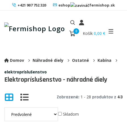
+421 907 752 320
eshop
fermishop.sk
0
Košík
0,00 €
Domov
Náhradné diely
Ostatné
Kabína
elektropríslušenstvo
Elektropríslušenstvo - náhradné diely
Zobrazené:
1 - 28
produktov z
43
Skladom