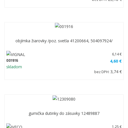
objímka žiarovky /poz. svetla 41200664, 504097924/
6,14 €
001916
4,60 €
skladom
3,74 €
bez DPH:
gumička dutinky do zásuvky 12489887
1,25 €