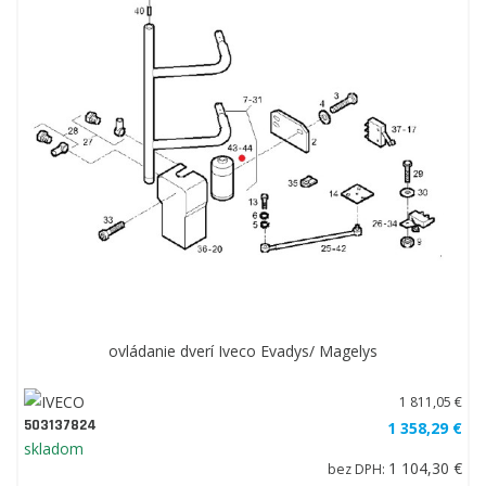
ovládanie dverí Iveco Evadys/ Magelys
1 811,05 €
503137824
1 358,29 €
skladom
1 104,30 €
bez DPH: