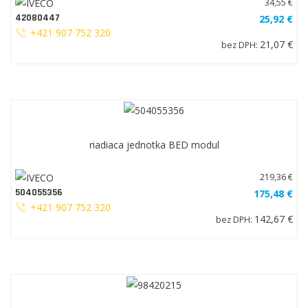
34,55 €
42080447
25,92 €
+421 907 752 320
21,07 €
bez DPH:
riadiaca jednotka BED modul
219,36 €
504055356
175,48 €
+421 907 752 320
142,67 €
bez DPH: