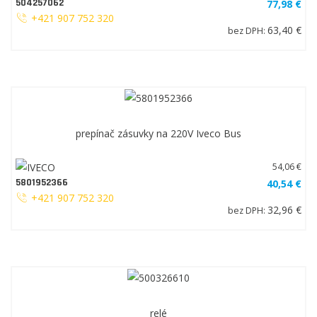
504257062
77,98 €
+421 907 752 320
63,40 €
bez DPH:
prepínač zásuvky na 220V Iveco Bus
54,06 €
5801952366
40,54 €
+421 907 752 320
32,96 €
bez DPH:
relé