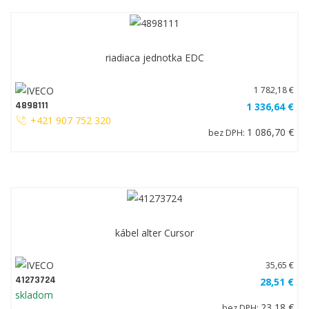
riadiaca jednotka EDC
1 782,18 €
4898111
1 336,64 €
+421 907 752 320
1 086,70 €
bez DPH:
kábel alter Cursor
35,65 €
41273724
28,51 €
skladom
23,18 €
bez DPH: