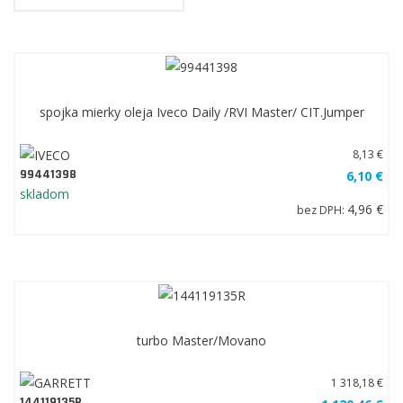
spojka mierky oleja Iveco Daily /RVI Master/ CIT.Jumper
8,13 €
99441398
6,10 €
skladom
4,96 €
bez DPH:
turbo Master/Movano
1 318,18 €
144119135R