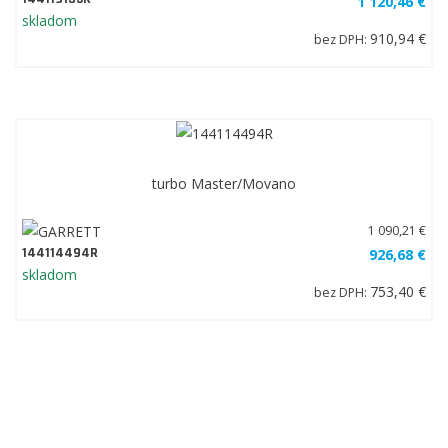
1 120,46 €
skladom
910,94 €
bez DPH:
turbo Master/Movano
1 090,21 €
144114494R
926,68 €
skladom
753,40 €
bez DPH: