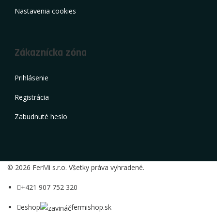
Nastavenia cookies
Zákaznícka zóna
Prihlásenie
Registrácia
Zabudnuté heslo
© 2026 FerMi s.r.o. Všetky práva vyhradené.
+421 907 752 320
eshop
fermishop.sk