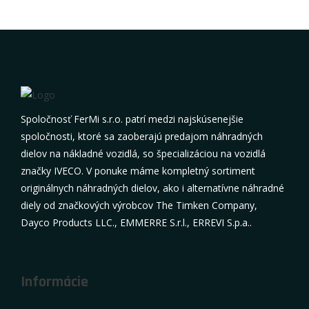
Spoločnosť FerMi s.r.o. patrí medzi najskúsenejšie
spoločnosti, ktoré sa zaoberajú predajom náhradných
dielov na nákladné vozidlá, so špecializáciou na vozidlá
značky IVECO. V ponuke máme kompletný sortiment
originálnych náhradných dielov, ako i alternatívne náhradné
diely od značkových výrobcov The Timken Company,
Dayco Products LLC., EMMERRE S.r.l., ERREVI S.p.a..
Informácie