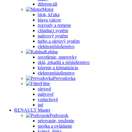
diferenciál
Motor
blok, kľuka
hlava valcov
rozvody a remene
chladiaci systém
palivový systém
turbo a olejový systém
elektropríslušenstvo
Kabína
osvetlenie, smerovky
sklá, zrkadlá a príslušenstvo
kúrenie a klimatizácia
elektropríslušenstvo
Prevodovka
Filtre
olejové
palivové
vzduchové
iné
RENAULT Master
Podvozok
pérovanie, pruženie
spojka a ovládanie
kolesá, disky