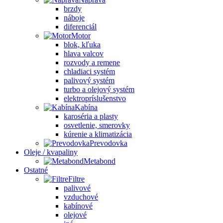
brzdy
náboje
diferenciál
Motor
blok, kľuka
hlava valcov
rozvody a remene
chladiaci systém
palivový systém
turbo a olejový systém
elektropríslušenstvo
Kabína
karoséria a plasty
osvetlenie, smerovky
kúrenie a klimatizácia
Prevodovka
Oleje / kvapaliny
Metabond
Ostatné
Filtre
palivové
vzduchové
kabínové
olejové