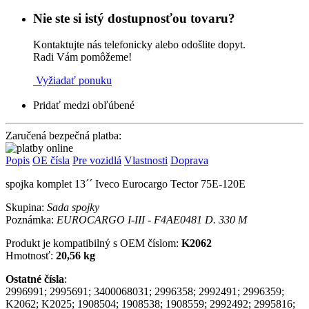
Nie ste si istý dostupnosťou tovaru?
Kontaktujte nás telefonicky alebo odošlite dopyt.
Radi Vám pomôžeme!
Vyžiadať ponuku
Pridať medzi obľúbené
Zaručená bezpečná platba:
Popis
OE čísla
Pre vozidlá
Vlastnosti
Doprava
spojka komplet 13´´ Iveco Eurocargo Tector 75E-120E
Skupina:
Sada spojky
Poznámka:
EUROCARGO I-III - F4AE0481 D. 330 M
Produkt je kompatibilný s OEM číslom:
K2062
Hmotnosť:
20,56 kg
Ostatné čísla
:
2996991; 2995691; 3400068031; 2996358; 2992491; 2996359;
K2062; K2025; 1908504; 1908538; 1908559; 2992492; 2995816;