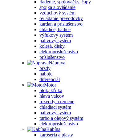
riadenie, spojovačky, čapy
spojka a ovládanie
vzduchový systém
ovládanie prevodovky
kardan a príslušenstvo
chladiče, hadice
výfukový systém
palivový systém
kolesá, disky
elektropríslušenstvo
príslušenstvo
Náprava
brzdy
náboje
diferenciál
Motor
blok, kľuka
hlava valcov
rozvody a remene
chladiaci systém
palivový systém
turbo a olejový systém
elektropríslušenstvo
Kabína
karoséria a plasty