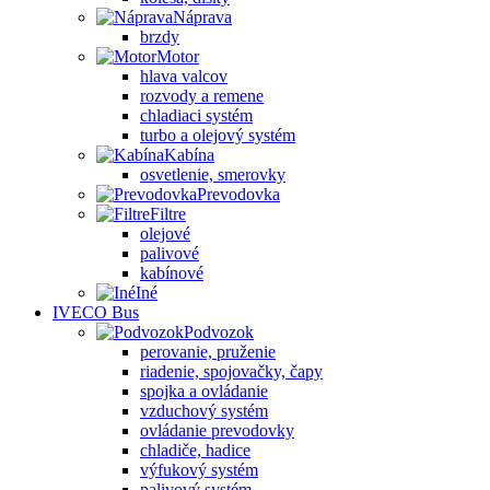
Náprava
brzdy
Motor
hlava valcov
rozvody a remene
chladiaci systém
turbo a olejový systém
Kabína
osvetlenie, smerovky
Prevodovka
Filtre
olejové
palivové
kabínové
Iné
IVECO Bus
Podvozok
perovanie, pruženie
riadenie, spojovačky, čapy
spojka a ovládanie
vzduchový systém
ovládanie prevodovky
chladiče, hadice
výfukový systém
palivový systém