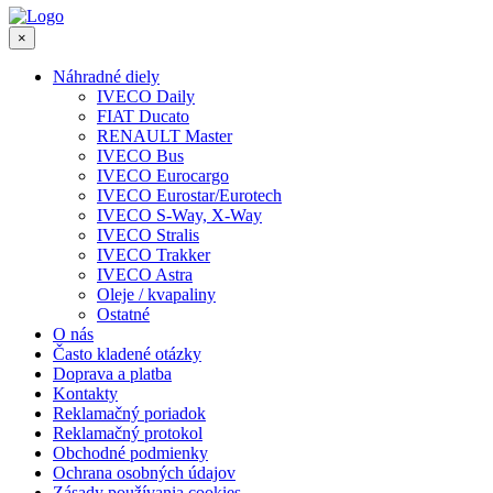
×
Náhradné diely
IVECO Daily
FIAT Ducato
RENAULT Master
IVECO Bus
IVECO Eurocargo
IVECO Eurostar/Eurotech
IVECO S-Way, X-Way
IVECO Stralis
IVECO Trakker
IVECO Astra
Oleje / kvapaliny
Ostatné
O nás
Často kladené otázky
Doprava a platba
Kontakty
Reklamačný poriadok
Reklamačný protokol
Obchodné podmienky
Ochrana osobných údajov
Zásady používania cookies