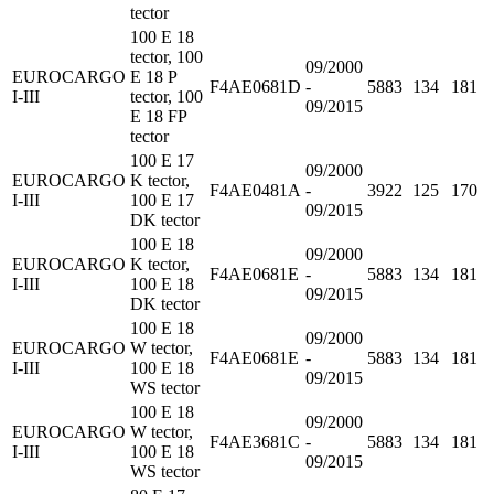
tector
100 E 18
tector, 100
09/2000
EUROCARGO
E 18 P
F4AE0681D
-
5883
134
181
I-III
tector, 100
09/2015
E 18 FP
tector
100 E 17
09/2000
EUROCARGO
K tector,
F4AE0481A
-
3922
125
170
I-III
100 E 17
09/2015
DK tector
100 E 18
09/2000
EUROCARGO
K tector,
F4AE0681E
-
5883
134
181
I-III
100 E 18
09/2015
DK tector
100 E 18
09/2000
EUROCARGO
W tector,
F4AE0681E
-
5883
134
181
I-III
100 E 18
09/2015
WS tector
100 E 18
09/2000
EUROCARGO
W tector,
F4AE3681C
-
5883
134
181
I-III
100 E 18
09/2015
WS tector