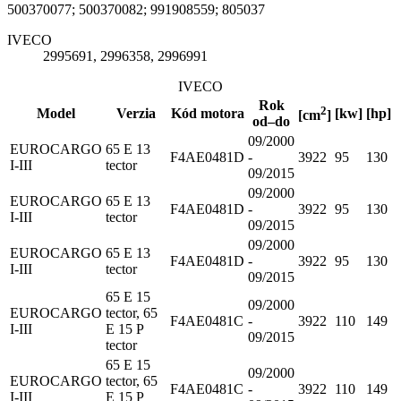
500370077; 500370082; 991908559; 805037
IVECO
2995691, 2996358, 2996991
IVECO
Rok
2
Model
Verzia
Kód motora
[kw]
[hp]
[cm
]
od–do
09/2000
EUROCARGO
65 E 13
F4AE0481D
-
3922
95
130
I-III
tector
09/2015
09/2000
EUROCARGO
65 E 13
F4AE0481D
-
3922
95
130
I-III
tector
09/2015
09/2000
EUROCARGO
65 E 13
F4AE0481D
-
3922
95
130
I-III
tector
09/2015
65 E 15
09/2000
EUROCARGO
tector, 65
F4AE0481C
-
3922
110
149
I-III
E 15 P
09/2015
tector
65 E 15
09/2000
EUROCARGO
tector, 65
F4AE0481C
-
3922
110
149
I-III
E 15 P