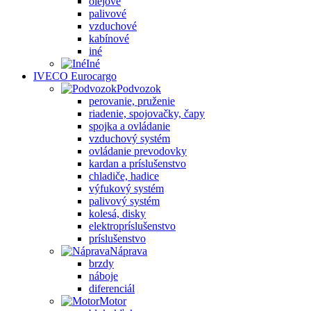
olejové
palivové
vzduchové
kabínové
iné
Iné
IVECO Eurocargo
Podvozok
perovanie, pruženie
riadenie, spojovačky, čapy
spojka a ovládanie
vzduchový systém
ovládanie prevodovky
kardan a príslušenstvo
chladiče, hadice
výfukový systém
palivový systém
kolesá, disky
elektropríslušenstvo
príslušenstvo
Náprava
brzdy
náboje
diferenciál
Motor