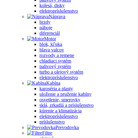
kolesá, disky
elektropríslušenstvo
Náprava
brzdy
náboje
diferenciál
Motor
blok, kľuka
hlava valcov
rozvody a remene
chladiaci systém
palivový systém
turbo a olejový systém
elektropríslušenstvo
Kabína
karoséria a plasty
uloženie a pruženie kabíny
osvetlenie, smerovky
sklá, zrkadlá a príslušenstvo
kúrenie a klimatizácia
elektropríslušenstvo
príslušenstvo
Prevodovka
Filtre