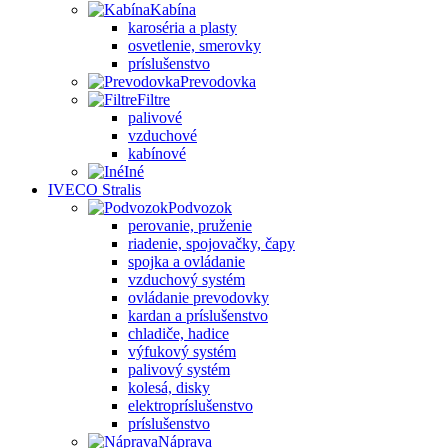
Kabína
karoséria a plasty
osvetlenie, smerovky
príslušenstvo
Prevodovka
Filtre
palivové
vzduchové
kabínové
Iné
IVECO Stralis
Podvozok
perovanie, pruženie
riadenie, spojovačky, čapy
spojka a ovládanie
vzduchový systém
ovládanie prevodovky
kardan a príslušenstvo
chladiče, hadice
výfukový systém
palivový systém
kolesá, disky
elektropríslušenstvo
príslušenstvo
Náprava