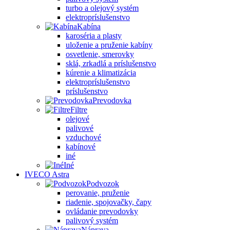
turbo a olejový systém
elektropríslušenstvo
Kabína
karoséria a plasty
uloženie a pruženie kabíny
osvetlenie, smerovky
sklá, zrkadlá a príslušenstvo
kúrenie a klimatizácia
elektropríslušenstvo
príslušenstvo
Prevodovka
Filtre
olejové
palivové
vzduchové
kabínové
iné
Iné
IVECO Astra
Podvozok
perovanie, pruženie
riadenie, spojovačky, čapy
ovládanie prevodovky
palivový systém
Náprava