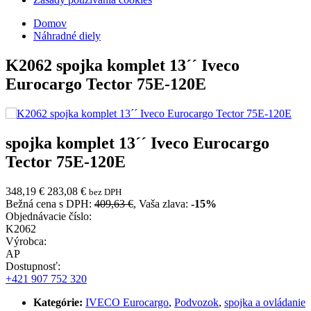
Domov
Náhradné diely
K2062
spojka komplet 13´´ Iveco
Eurocargo Tector 75E-120E
spojka komplet 13´´ Iveco Eurocargo
Tector 75E-120E
348,19 €
283,08 €
bez DPH
Bežná cena s DPH:
409,63 €
, Vaša zlava:
-15%
Objednávacie číslo:
K2062
Výrobca:
AP
Dostupnosť:
+421 907 752 320
Kategórie:
IVECO Eurocargo
,
Podvozok
,
spojka a ovládanie