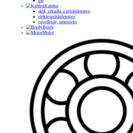
iné
Kabína
sklá, zrkadlá a príslušenstvo
elektropríslušenstvo
osvetlenie, smerovky
Brzdy
Motor