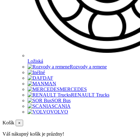
Ložiská
Rozvody a remene
Iné
DAF
MAN
MERCEDES
RENAULT Trucks
SOR Bus
SCANIA
VOLVO
Košík
×
Váš nákupný košík je prázdny!