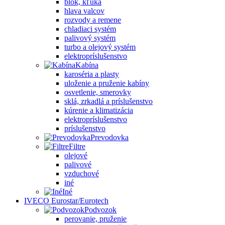
blok, kľuka
hlava valcov
rozvody a remene
chladiaci systém
palivový systém
turbo a olejový systém
elektropríslušenstvo
Kabína
karoséria a plasty
uloženie a pruženie kabíny
osvetlenie, smerovky
sklá, zrkadlá a príslušenstvo
kúrenie a klimatizácia
elektropríslušenstvo
príslušenstvo
Prevodovka
Filtre
olejové
palivové
vzduchové
iné
Iné
IVECO Eurostar/Eurotech
Podvozok
perovanie, pruženie