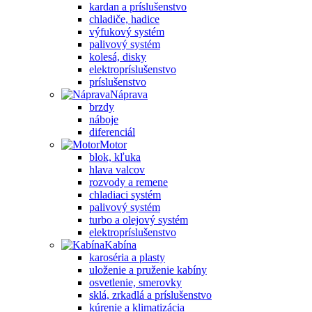
kardan a príslušenstvo
chladiče, hadice
výfukový systém
palivový systém
kolesá, disky
elektropríslušenstvo
príslušenstvo
Náprava
brzdy
náboje
diferenciál
Motor
blok, kľuka
hlava valcov
rozvody a remene
chladiaci systém
palivový systém
turbo a olejový systém
elektropríslušenstvo
Kabína
karoséria a plasty
uloženie a pruženie kabíny
osvetlenie, smerovky
sklá, zrkadlá a príslušenstvo
kúrenie a klimatizácia