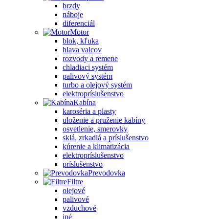
brzdy
náboje
diferenciál
Motor
blok, kľuka
hlava valcov
rozvody a remene
chladiaci systém
palivový systém
turbo a olejový systém
elektropríslušenstvo
Kabína
karoséria a plasty
uloženie a pruženie kabíny
osvetlenie, smerovky
sklá, zrkadlá a príslušenstvo
kúrenie a klimatizácia
elektropríslušenstvo
príslušenstvo
Prevodovka
Filtre
olejové
palivové
vzduchové
iné