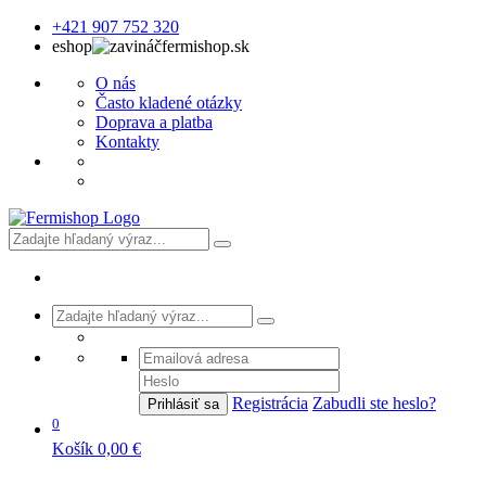
+421 907 752 320
eshop
fermishop.sk
O nás
Často kladené otázky
Doprava a platba
Kontakty
Registrácia
Zabudli ste heslo?
Prihlásiť sa
0
Košík
0,00 €