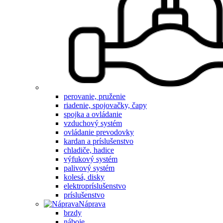
perovanie, pruženie
riadenie, spojovačky, čapy
spojka a ovládanie
vzduchový systém
ovládanie prevodovky
kardan a príslušenstvo
chladiče, hadice
výfukový systém
palivový systém
kolesá, disky
elektropríslušenstvo
príslušenstvo
Náprava
brzdy
náboje