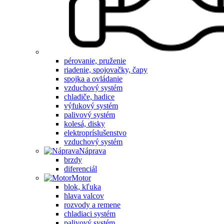
pérovanie, pruženie
riadenie, spojovačky, čapy
spojka a ovládanie
vzduchový systém
chladiče, hadice
výfukový systém
palivový systém
kolesá, disky
elektropríslušenstvo
vzduchový systém
Náprava
brzdy
diferenciál
Motor
blok, kľuka
hlava valcov
rozvody a remene
chladiaci systém
palivový systém