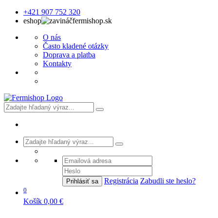
+421 907 752 320
eshop
fermishop.sk
O nás
Často kladené otázky
Doprava a platba
Kontakty
Registrácia
Zabudli ste heslo?
Prihlásiť sa
0
Košík
0,00 €