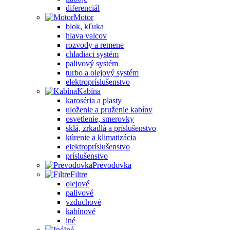
diferenciál
Motor
blok, kľuka
hlava valcov
rozvody a remene
chladiaci systém
palivový systém
turbo a olejový systém
elektropríslušenstvo
Kabína
karoséria a plasty
uloženie a pruženie kabíny
osvetlenie, smerovky
sklá, zrkadlá a príslušenstvo
kúrenie a klimatizácia
elektropríslušenstvo
príslušenstvo
Prevodovka
Filtre
olejové
palivové
vzduchové
kabínové
iné
Iné