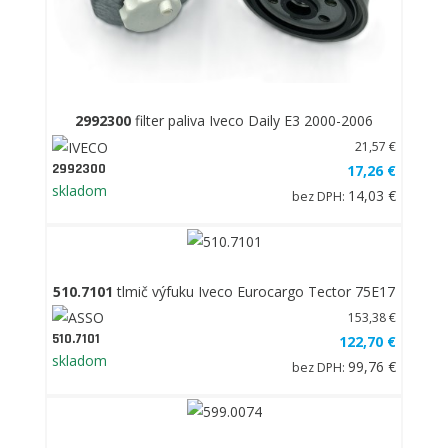
2992300
filter paliva Iveco Daily E3 2000-2006
21,57 €
2992300
17,26 €
skladom
14,03 €
bez DPH:
510.7101
tlmič výfuku Iveco Eurocargo Tector 75E17
153,38 €
510.7101
122,70 €
skladom
99,76 €
bez DPH: