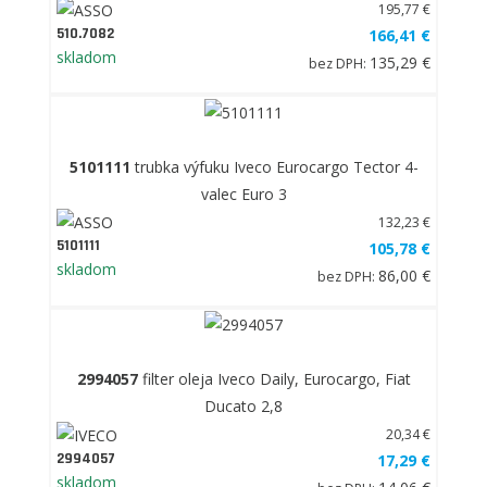
195,77 €
510.7082
166,41 €
skladom
135,29 €
bez DPH:
5101111
trubka výfuku Iveco Eurocargo Tector 4-
valec Euro 3
132,23 €
5101111
105,78 €
skladom
86,00 €
bez DPH:
2994057
filter oleja Iveco Daily, Eurocargo, Fiat
Ducato 2,8
20,34 €
2994057
17,29 €
skladom