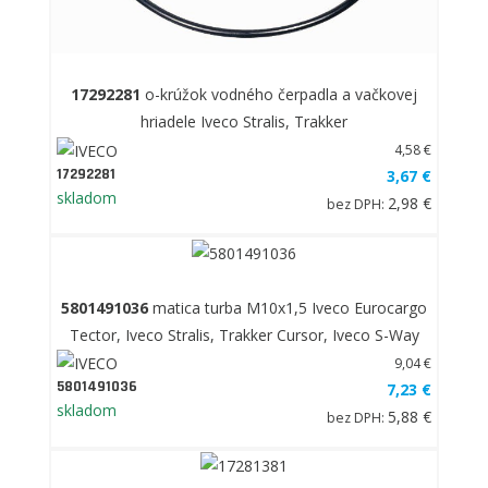
17292281
o-krúžok vodného čerpadla a vačkovej
hriadele Iveco Stralis, Trakker
4,58 €
17292281
3,67 €
skladom
2,98 €
bez DPH:
5801491036
matica turba M10x1,5 Iveco Eurocargo
Tector, Iveco Stralis, Trakker Cursor, Iveco S-Way
9,04 €
5801491036
7,23 €
skladom
5,88 €
bez DPH: