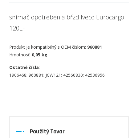
snímač opotrebenia bŕzd Iveco Eurocargo
120E-
Produkt je kompatibilný s OEM číslom:
960881
Hmotnosť:
0,05 kg
Ostatné čísla
:
1906468; 960881; JCW121; 42560830; 42536956
Použitý Tovar