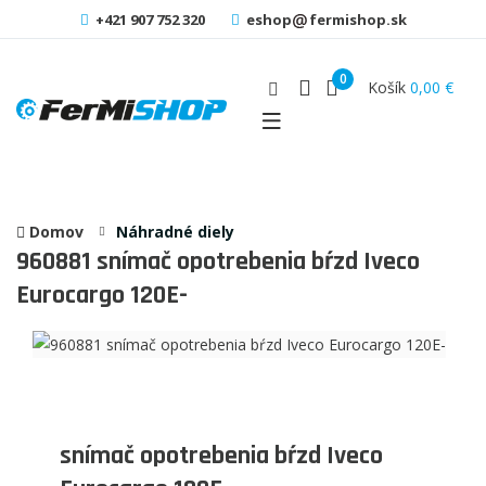
+421 907 752 320
eshop
fermishop.sk
0
Košík
0,00 €
Domov
Náhradné diely
960881
snímač opotrebenia bŕzd Iveco
Eurocargo 120E-
snímač opotrebenia bŕzd Iveco