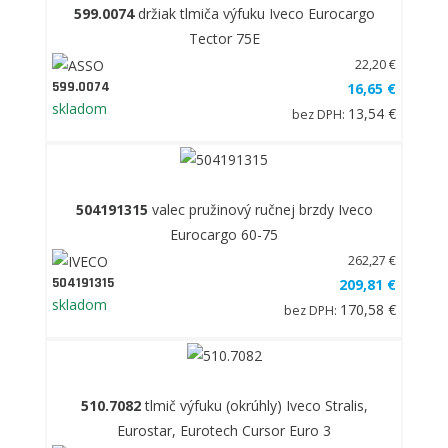
599.0074
držiak tlmiča výfuku Iveco Eurocargo
Tector 75E
22,20 €
599.0074
16,65 €
skladom
13,54 €
bez DPH:
504191315
valec pružinový ručnej brzdy Iveco
Eurocargo 60-75
262,27 €
504191315
209,81 €
skladom
170,58 €
bez DPH:
510.7082
tlmič výfuku (okrúhly) Iveco Stralis,
Eurostar, Eurotech Cursor Euro 3