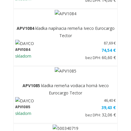
14,06 €
bez DPH:
APV1084
kladka napínacia remeňa Iveco Eurocargo
Tector
87,69 €
APV1084
74,54 €
skladom
60,60 €
bez DPH:
APV1085
kladka remeňa vodiaca horná Iveco
Eurocargo Tector
46,40 €
APV1085
39,43 €
skladom
32,06 €
bez DPH: