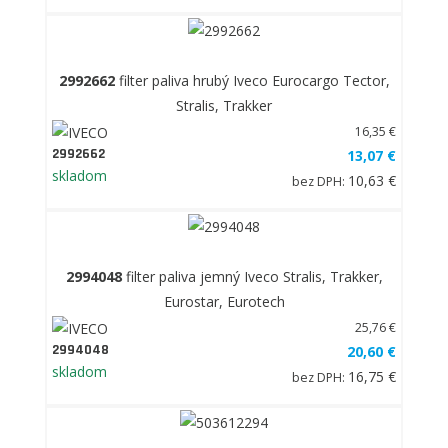
2992662
filter paliva hrubý Iveco Eurocargo Tector,
Stralis, Trakker
16,35 €
2992662
13,07 €
skladom
10,63 €
bez DPH:
2994048
filter paliva jemný Iveco Stralis, Trakker,
Eurostar, Eurotech
25,76 €
2994048
20,60 €
skladom
16,75 €
bez DPH: