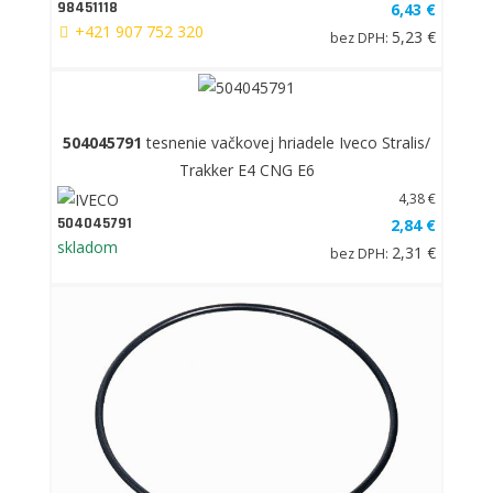
98451118
6,43 €
+421 907 752 320
5,23 €
bez DPH:
504045791
tesnenie vačkovej hriadele Iveco Stralis/
Trakker E4 CNG E6
4,38 €
504045791
2,84 €
skladom
2,31 €
bez DPH: