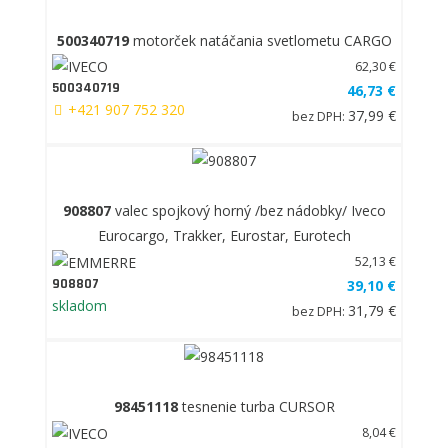
500340719
motorček natáčania svetlometu CARGO
62,30 €
500340719
46,73 €
+421 907 752 320
37,99 €
bez DPH:
908807
valec spojkový horný /bez nádobky/ Iveco
Eurocargo, Trakker, Eurostar, Eurotech
52,13 €
908807
39,10 €
skladom
31,79 €
bez DPH:
98451118
tesnenie turba CURSOR
8,04 €