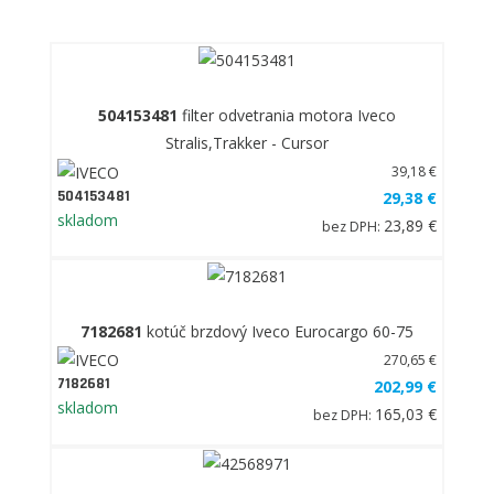
504153481
filter odvetrania motora Iveco
Stralis,Trakker - Cursor
39,18 €
504153481
29,38 €
skladom
23,89 €
bez DPH:
7182681
kotúč brzdový Iveco Eurocargo 60-75
270,65 €
7182681
202,99 €
skladom
165,03 €
bez DPH: