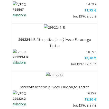
14,69 €
FG8547
11,75 €
skladom
9,55 €
bez DPH:
2992241-R
filter paliva jemný Iveco Eurocargo
Tector
18,09 €
2992241-R
15,38 €
skladom
12,50 €
bez DPH:
2992242
filter oleja Iveco Eurocargo Tector
16,35 €
2992242
12,26 €
skladom
9,97 €
bez DPH: