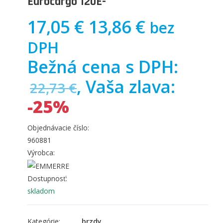
Eurocargo 120E-
17,05 €
13,86 €
bez
DPH
Bežná cena s DPH:
, Vaša zlava:
22,73 €
-25%
Objednávacie číslo:
960881
Výrobca:
Dostupnosť:
skladom
Kategórie:
brzdy