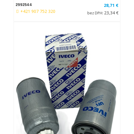
2992544
28,71 €
+421 907 752 320
23,34 €
bez DPH: