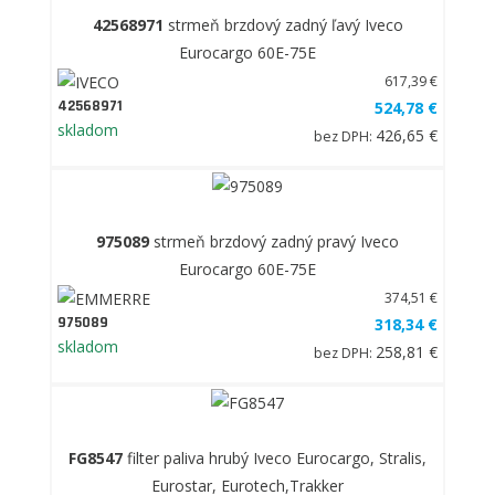
42568971
strmeň brzdový zadný ľavý Iveco
Eurocargo 60E-75E
617,39 €
42568971
524,78 €
skladom
426,65 €
bez DPH:
975089
strmeň brzdový zadný pravý Iveco
Eurocargo 60E-75E
374,51 €
975089
318,34 €
skladom
258,81 €
bez DPH:
FG8547
filter paliva hrubý Iveco Eurocargo, Stralis,
Eurostar, Eurotech,Trakker