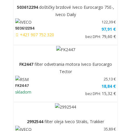
503612294
doštičky brzdové Iveco Eurocargo 75E-,
Iveco Daily
122,39 €
503612294
97,91 €
+421 907 752 320
79,60 €
bez DPH:
FK2447
filter odvetrania motora Iveco Eurocargo
Tector
25,13 €
FK2447
18,84 €
skladom
15,32 €
bez DPH:
2992544
filter oleja Iveco Stralis, Trakker
35,89 €