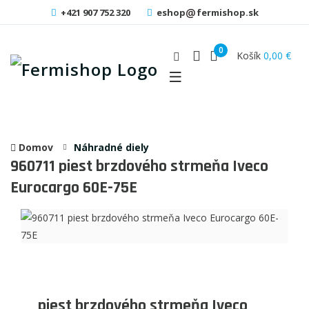
+421 907 752 320
eshop
fermishop.sk
0
Košík
0,00 €
Domov
Náhradné diely
960711
piest brzdového strmeňa Iveco
Eurocargo 60E-75E
piest brzdového strmeňa Iveco