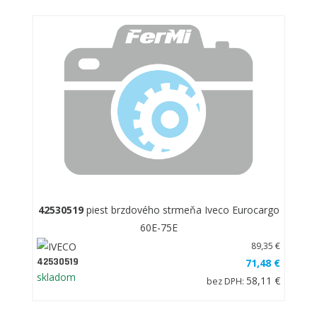
42530519
piest brzdového strmeňa Iveco Eurocargo
60E-75E
89,35 €
42530519
71,48 €
skladom
58,11 €
bez DPH: