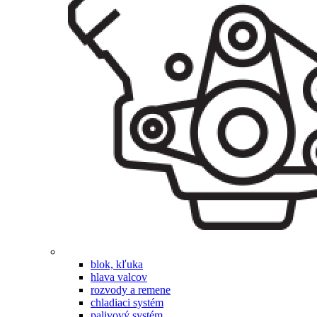
blok, kľuka
hlava valcov
rozvody a remene
chladiaci systém
palivový systém