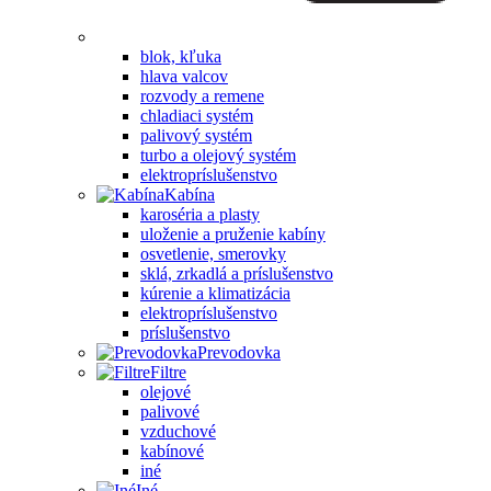
blok, kľuka
hlava valcov
rozvody a remene
chladiaci systém
palivový systém
turbo a olejový systém
elektropríslušenstvo
Kabína
karoséria a plasty
uloženie a pruženie kabíny
osvetlenie, smerovky
sklá, zrkadlá a príslušenstvo
kúrenie a klimatizácia
elektropríslušenstvo
príslušenstvo
Prevodovka
Filtre
olejové
palivové
vzduchové
kabínové
iné
Iné