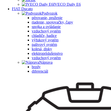
IVECO Daily E6
FIAT Ducato
Podvozok
pérovanie, pruženie
riadenie, spojovačky, čapy
spojka a ovládanie
vzduchový systém
chladiče, hadice
výfukový systém
palivový systém
kolesá, disky
elektropríslušenstvo
vzduchový systém
Náprava
brzdy
diferenciál