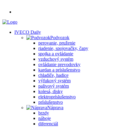
IVECO Daily
Podvozok
perovanie, pruženie
riadenie, spojovačky, čapy
spojka a ovládanie
vzduchový systém
ovládanie prevodovky
kardan a príslušenstvo
chladiče, hadice
výfukový systém
palivový systém
kolesá, disky
elektropríslušenstvo
príslušenstvo
Náprava
brzdy
náboje
diferenciál