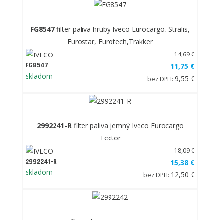
FG8547
filter paliva hrubý Iveco Eurocargo, Stralis,
Eurostar, Eurotech,Trakker
14,69 €
FG8547
11,75 €
skladom
9,55 €
bez DPH:
2992241-R
filter paliva jemný Iveco Eurocargo
Tector
18,09 €
2992241-R
15,38 €
skladom
12,50 €
bez DPH: