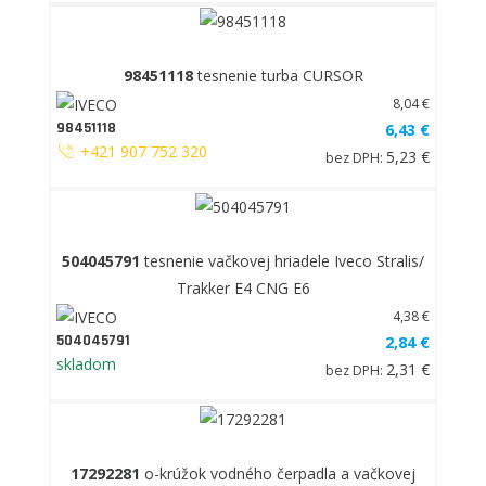
98451118
tesnenie turba CURSOR
8,04 €
98451118
6,43 €
+421 907 752 320
5,23 €
bez DPH:
504045791
tesnenie vačkovej hriadele Iveco Stralis/
Trakker E4 CNG E6
4,38 €
504045791
2,84 €
skladom
2,31 €
bez DPH:
17292281
o-krúžok vodného čerpadla a vačkovej