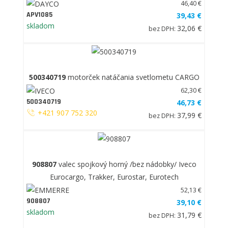
46,40 €
APV1085
39,43 €
skladom
32,06 €
bez DPH:
500340719
motorček natáčania svetlometu CARGO
62,30 €
500340719
46,73 €
+421 907 752 320
37,99 €
bez DPH:
908807
valec spojkový horný /bez nádobky/ Iveco
Eurocargo, Trakker, Eurostar, Eurotech
52,13 €
908807
39,10 €
skladom
31,79 €
bez DPH: