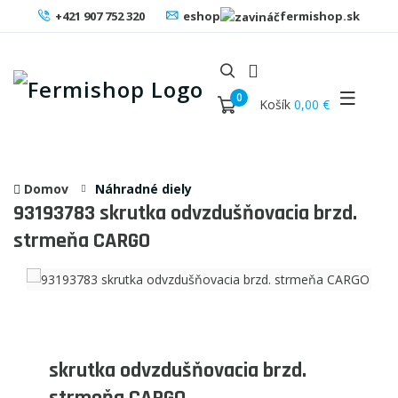
+421 907 752 320
eshop
fermishop.sk
0
Košík
0,00 €
Domov
Náhradné diely
93193783
skrutka odvzdušňovacia brzd.
strmeňa CARGO
skrutka odvzdušňovacia brzd.