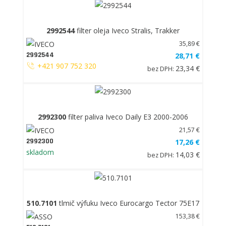
2992544
filter oleja Iveco Stralis, Trakker
35,89 €
2992544
28,71 €
+421 907 752 320
23,34 €
bez DPH:
2992300
filter paliva Iveco Daily E3 2000-2006
21,57 €
2992300
17,26 €
skladom
14,03 €
bez DPH:
510.7101
tlmič výfuku Iveco Eurocargo Tector 75E17
153,38 €