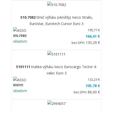
510.7082
tlmič výfuku (okrúhly) Iveco Stralis,
Eurostar, Eurotech Cursor Euro 3
195,77 €
510.7082
166,41 €
skladom
135,29 €
bez DPH:
5101111
trubka výfuku Iveco Eurocargo Tector 4-
valec Euro 3
132,23 €
5101111
105,78 €
skladom
86,00 €
bez DPH: