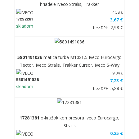
hriadele Iveco Stralis, Trakker
4,58 €
17292281
3,67 €
skladom
2,98 €
bez DPH:
5801491036
matica turba M10x1,5 Iveco Eurocargo
Tector, Iveco Stralis, Trakker Cursor, Iveco S-Way
9,04 €
5801491036
7,23 €
skladom
5,88 €
bez DPH:
17281381
o-krúžok kompresora Iveco Eurocargo,
Stralis
0,25 €