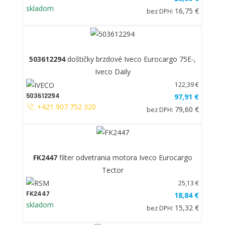
skladom
16,75 €
bez DPH:
503612294
doštičky brzdové Iveco Eurocargo 75E-,
Iveco Daily
122,39 €
503612294
97,91 €
+421 907 752 320
79,60 €
bez DPH:
FK2447
filter odvetrania motora Iveco Eurocargo
Tector
25,13 €
FK2447
18,84 €
skladom
15,32 €
bez DPH: