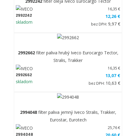
2992242
filter oleja Iveco Eurocargo Tector
16,35 €
2992242
12,26 €
skladom
9,97 €
bez DPH:
2992662
filter paliva hrubý Iveco Eurocargo Tector,
Stralis, Trakker
16,35 €
2992662
13,07 €
skladom
10,63 €
bez DPH:
2994048
filter paliva jemný Iveco Stralis, Trakker,
Eurostar, Eurotech
25,76 €
2994048
20,60 €