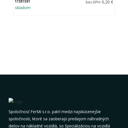
17281381
0,20 €
bez DPH:
skladom
Spoločnosť FerMi s.r.o. patrí medzi najskúsenejšie
spoločnosti, ktoré sa zaoberajú predajom náhradných
dielov na nákladné vozidlá, so špecializáciou na vozidlá