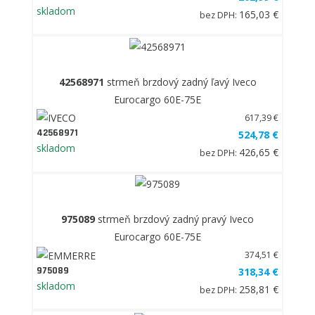
skladom
165,03 €
bez DPH:
42568971
strmeň brzdový zadný ľavý Iveco
Eurocargo 60E-75E
617,39 €
42568971
524,78 €
skladom
426,65 €
bez DPH:
975089
strmeň brzdový zadný pravý Iveco
Eurocargo 60E-75E
374,51 €
975089
318,34 €
skladom
258,81 €
bez DPH: