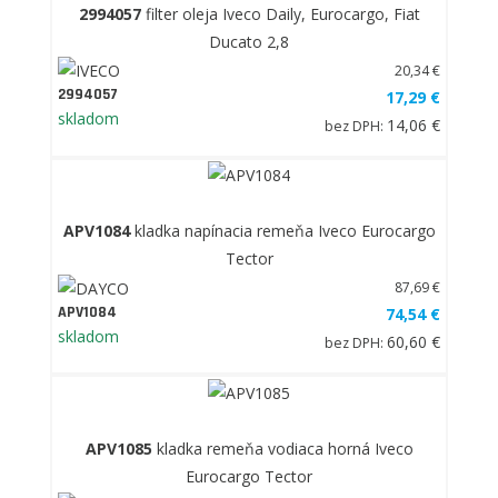
2994057
filter oleja Iveco Daily, Eurocargo, Fiat
Ducato 2,8
20,34 €
2994057
17,29 €
skladom
14,06 €
bez DPH:
APV1084
kladka napínacia remeňa Iveco Eurocargo
Tector
87,69 €
APV1084
74,54 €
skladom
60,60 €
bez DPH:
APV1085
kladka remeňa vodiaca horná Iveco
Eurocargo Tector