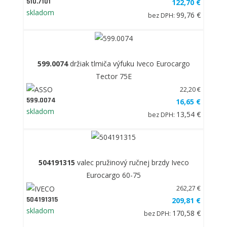
510.7101
122,70 €
skladom
99,76 €
bez DPH:
599.0074
držiak tlmiča výfuku Iveco Eurocargo
Tector 75E
22,20 €
599.0074
16,65 €
skladom
13,54 €
bez DPH:
504191315
valec pružinový ručnej brzdy Iveco
Eurocargo 60-75
262,27 €
504191315
209,81 €
skladom
170,58 €
bez DPH: