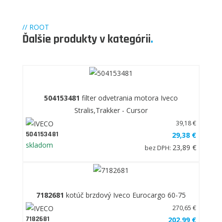
// ROOT
Ďalšie produkty v kategórii
.
504153481
filter odvetrania motora Iveco
Stralis,Trakker - Cursor
39,18 €
504153481
29,38 €
skladom
23,89 €
bez DPH:
7182681
kotúč brzdový Iveco Eurocargo 60-75
270,65 €
7182681
202,99 €