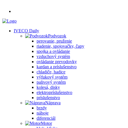
IVECO Daily
Podvozok
perovanie, pruženie
riadenie, spojovačky, čapy
spojka a ovládanie
vzduchový systém
ovládanie prevodovky
kardan a príslušenstvo
chladiče, hadice
výfukový systém
palivový systém
kolesá, disky
elektropríslušenstvo
príslušenstvo
Náprava
brzdy
náboje
diferenciál
Motor