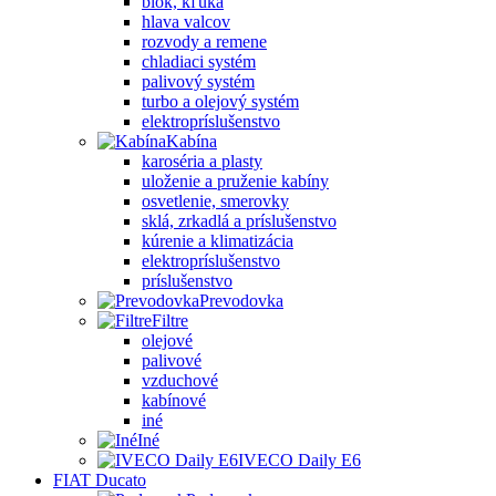
blok, kľuka
hlava valcov
rozvody a remene
chladiaci systém
palivový systém
turbo a olejový systém
elektropríslušenstvo
Kabína
karoséria a plasty
uloženie a pruženie kabíny
osvetlenie, smerovky
sklá, zrkadlá a príslušenstvo
kúrenie a klimatizácia
elektropríslušenstvo
príslušenstvo
Prevodovka
Filtre
olejové
palivové
vzduchové
kabínové
iné
Iné
IVECO Daily E6
FIAT Ducato