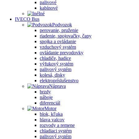
palivové
kabínové
Iné
IVECO Bus
Podvozok
perovanie, pruženie
riadenie, spojovačky, čapy
spojka a ovládanie
vzduchový systém
ovládanie prevodovky
chladiče, hadice
výfukový systém
palivový systém
kolesá, disky
elektropríslušenstvo
Náprava
brzdy
náboje
diferenciál
Motor
blok, kľuka
hlava valcov
rozvody a remene
chladiaci systém
palivový systém