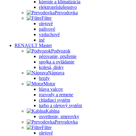
kúrenie a klimatizácia
elektropríslušenstvo
Prevodovka
Filtre
olejové
palivové
vzduchové
iné
RENAULT Master
Podvozok
pérovanie, pruženie
spojka a ovládanie
kolesá, disky
Náprava
brzdy
Motor
hlava valcov
rozvody a remene
chladiaci systém
turbo a olejový systém
Kabína
osvetlenie, smerovky
Prevodovka
Filtre
olejové