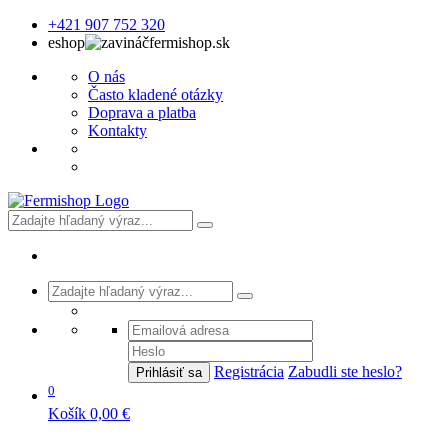
+421 907 752 320
eshop
fermishop.sk
O nás
Často kladené otázky
Doprava a platba
Kontakty
Registrácia
Zabudli ste heslo?
Prihlásiť sa
0
Košík
0,00 €