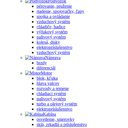
Podvozok
pérovanie, pruženie
riadenie, spojovačky, čapy
spojka a ovládanie
vzduchový systém
chladiče, hadice
výfukový systém
palivový systém
kolesá, disky
elektropríslušenstvo
vzduchový systém
Náprava
brzdy
diferenciál
Motor
blok, kľuka
hlava valcov
rozvody a remene
chladiaci systém
palivový systém
turbo a olejový systém
elektropríslušenstvo
Kabína
osvetlenie, smerovky
sklá, zrkadlá a príslušenstvo