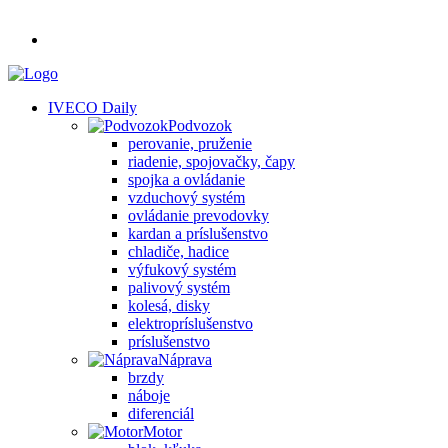
IVECO Daily
Podvozok
perovanie, pruženie
riadenie, spojovačky, čapy
spojka a ovládanie
vzduchový systém
ovládanie prevodovky
kardan a príslušenstvo
chladiče, hadice
výfukový systém
palivový systém
kolesá, disky
elektropríslušenstvo
príslušenstvo
Náprava
brzdy
náboje
diferenciál
Motor