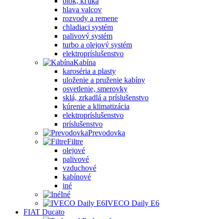
blok, kľuka
hlava valcov
rozvody a remene
chladiaci systém
palivový systém
turbo a olejový systém
elektropríslušenstvo
Kabína
karoséria a plasty
uloženie a pruženie kabíny
osvetlenie, smerovky
sklá, zrkadlá a príslušenstvo
kúrenie a klimatizácia
elektropríslušenstvo
príslušenstvo
Prevodovka
Filtre
olejové
palivové
vzduchové
kabínové
iné
Iné
IVECO Daily E6
FIAT Ducato