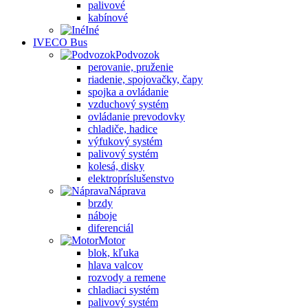
palivové
kabínové
Iné
IVECO Bus
Podvozok
perovanie, pruženie
riadenie, spojovačky, čapy
spojka a ovládanie
vzduchový systém
ovládanie prevodovky
chladiče, hadice
výfukový systém
palivový systém
kolesá, disky
elektropríslušenstvo
Náprava
brzdy
náboje
diferenciál
Motor
blok, kľuka
hlava valcov
rozvody a remene
chladiaci systém
palivový systém