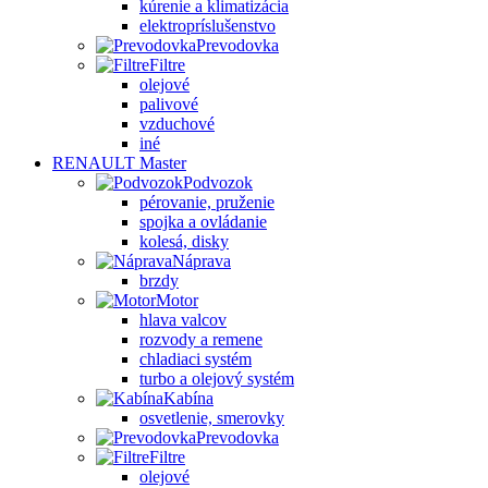
kúrenie a klimatizácia
elektropríslušenstvo
Prevodovka
Filtre
olejové
palivové
vzduchové
iné
RENAULT Master
Podvozok
pérovanie, pruženie
spojka a ovládanie
kolesá, disky
Náprava
brzdy
Motor
hlava valcov
rozvody a remene
chladiaci systém
turbo a olejový systém
Kabína
osvetlenie, smerovky
Prevodovka
Filtre
olejové