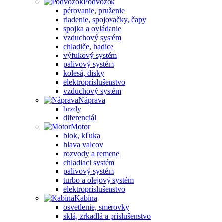
Podvozok
pérovanie, pruženie
riadenie, spojovačky, čapy
spojka a ovládanie
vzduchový systém
chladiče, hadice
výfukový systém
palivový systém
kolesá, disky
elektropríslušenstvo
vzduchový systém
Náprava
brzdy
diferenciál
Motor
blok, kľuka
hlava valcov
rozvody a remene
chladiaci systém
palivový systém
turbo a olejový systém
elektropríslušenstvo
Kabína
osvetlenie, smerovky
sklá, zrkadlá a príslušenstvo