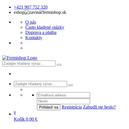
+421 907 752 320
eshop
fermishop.sk
O nás
Často kladené otázky
Doprava a platba
Kontakty
Registrácia
Zabudli ste heslo?
Prihlásiť sa
0
Košík
0,00 €