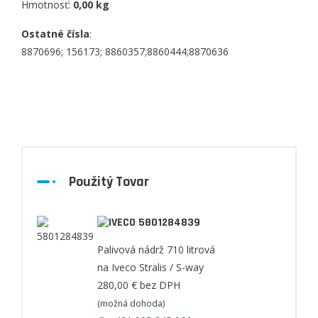
Hmotnosť:
0,00 kg
Ostatné čísla
:
8870696; 156173; 8860357;8860444;8870636
Použitý Tovar
5801284839
Palivová nádrž 710 litrová
na Iveco Stralis / S-way
280,00 €
bez DPH
(možná dohoda)