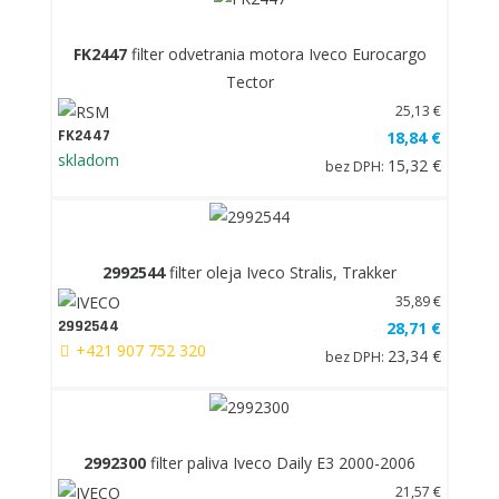
FK2447
filter odvetrania motora Iveco Eurocargo
Tector
25,13 €
FK2447
18,84 €
skladom
15,32 €
bez DPH:
2992544
filter oleja Iveco Stralis, Trakker
35,89 €
2992544
28,71 €
+421 907 752 320
23,34 €
bez DPH:
2992300
filter paliva Iveco Daily E3 2000-2006
21,57 €