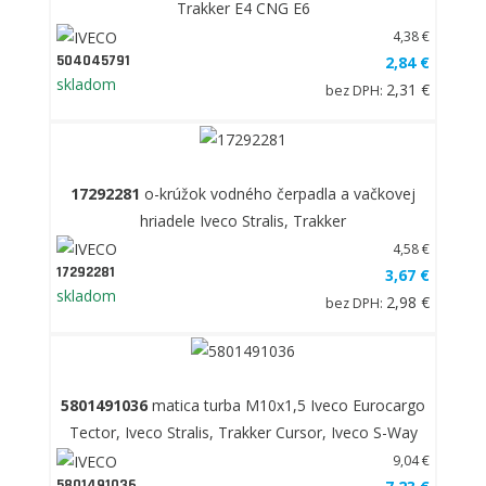
Trakker E4 CNG E6
4,38 €
504045791
2,84 €
skladom
2,31 €
bez DPH:
17292281
o-krúžok vodného čerpadla a vačkovej
hriadele Iveco Stralis, Trakker
4,58 €
17292281
3,67 €
skladom
2,98 €
bez DPH:
5801491036
matica turba M10x1,5 Iveco Eurocargo
Tector, Iveco Stralis, Trakker Cursor, Iveco S-Way
9,04 €
5801491036