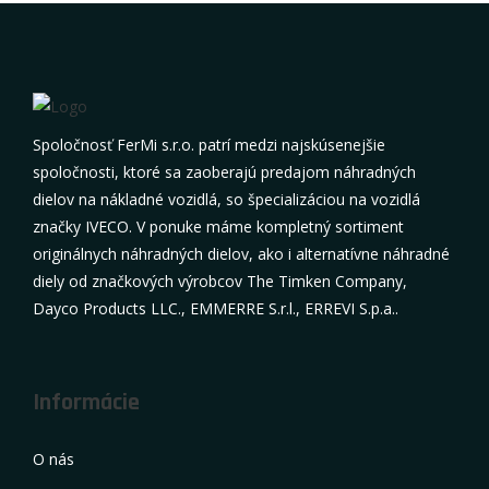
Spoločnosť FerMi s.r.o. patrí medzi najskúsenejšie
spoločnosti, ktoré sa zaoberajú predajom náhradných
dielov na nákladné vozidlá, so špecializáciou na vozidlá
značky IVECO. V ponuke máme kompletný sortiment
originálnych náhradných dielov, ako i alternatívne náhradné
diely od značkových výrobcov The Timken Company,
Dayco Products LLC., EMMERRE S.r.l., ERREVI S.p.a..
Informácie
O nás