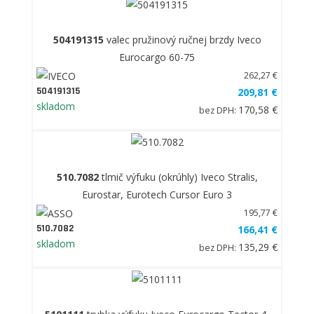
504191315
valec pružinový ručnej brzdy Iveco
Eurocargo 60-75
262,27 €
504191315
209,81 €
skladom
170,58 €
bez DPH:
510.7082
tlmič výfuku (okrúhly) Iveco Stralis,
Eurostar, Eurotech Cursor Euro 3
195,77 €
510.7082
166,41 €
skladom
135,29 €
bez DPH: