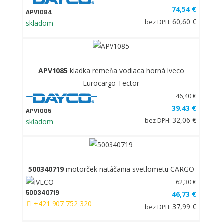
74,54 €
APV1084
60,60 €
bez DPH:
skladom
APV1085
kladka remeňa vodiaca horná Iveco
Eurocargo Tector
46,40 €
39,43 €
APV1085
32,06 €
bez DPH:
skladom
500340719
motorček natáčania svetlometu CARGO
62,30 €
500340719
46,73 €
+421 907 752 320
37,99 €
bez DPH: