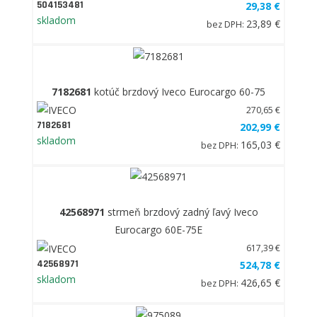
504153481
29,38 €
skladom
23,89 €
bez DPH:
7182681
kotúč brzdový Iveco Eurocargo 60-75
270,65 €
7182681
202,99 €
skladom
165,03 €
bez DPH:
42568971
strmeň brzdový zadný ľavý Iveco
Eurocargo 60E-75E
617,39 €
42568971
524,78 €
skladom
426,65 €
bez DPH: