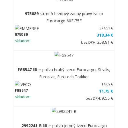
975089
strmeň brzdový zadný pravý Iveco
Eurocargo 60E-75E
374,51 €
975089
318,34 €
skladom
258,81 €
bez DPH:
FG8547
filter paliva hrubý Iveco Eurocargo, Stralis,
Eurostar, Eurotech,Trakker
14,69 €
FG8547
11,75 €
skladom
9,55 €
bez DPH:
2992241-R
filter paliva jemný Iveco Eurocargo