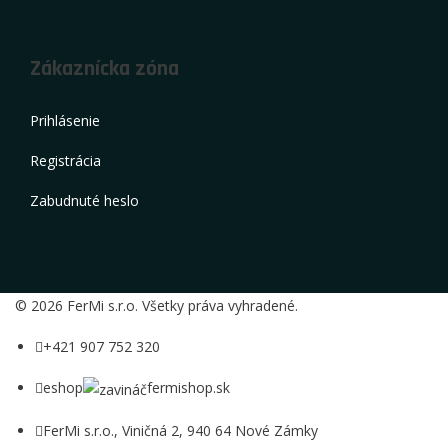
Zákaznícka zóna
Prihlásenie
Registrácia
Zabudnuté heslo
© 2026 FerMi s.r.o. Všetky práva vyhradené.
+421 907 752 320
eshop
fermishop.sk
FerMi s.r.o., Viničná 2, 940 64 Nové Zámky