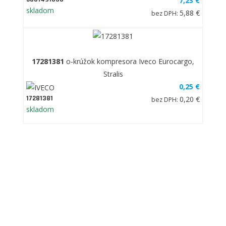
7,23 €
skladom
5,88 €
bez DPH:
17281381
o-krúžok kompresora Iveco Eurocargo,
Stralis
0,25 €
17281381
0,20 €
bez DPH:
skladom