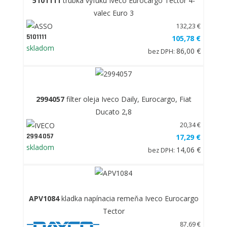
5101111
trubka výfuku Iveco Eurocargo Tector 4-
valec Euro 3
132,23 €
5101111
105,78 €
skladom
86,00 €
bez DPH:
2994057
filter oleja Iveco Daily, Eurocargo, Fiat
Ducato 2,8
20,34 €
2994057
17,29 €
skladom
14,06 €
bez DPH:
APV1084
kladka napínacia remeňa Iveco Eurocargo
Tector
87,69 €