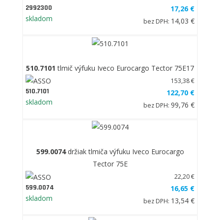
2992300
17,26 €
skladom
14,03 €
bez DPH:
510.7101
tlmič výfuku Iveco Eurocargo Tector 75E17
153,38 €
510.7101
122,70 €
skladom
99,76 €
bez DPH:
599.0074
držiak tlmiča výfuku Iveco Eurocargo
Tector 75E
22,20 €
599.0074
16,65 €
skladom
13,54 €
bez DPH: