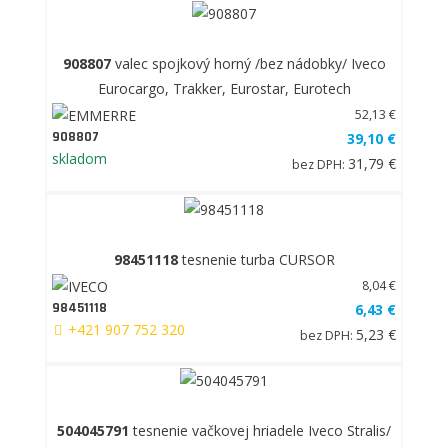
908807
valec spojkový horný /bez nádobky/ Iveco
Eurocargo, Trakker, Eurostar, Eurotech
52,13 €
908807
39,10 €
skladom
31,79 €
bez DPH:
98451118
tesnenie turba CURSOR
8,04 €
98451118
6,43 €
+421 907 752 320
5,23 €
bez DPH:
504045791
tesnenie vačkovej hriadele Iveco Stralis/