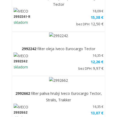
Tector
18,09 €
2992241-R
15,38 €
skladom
12,50 €
bez DPH:
2992242
filter oleja Iveco Eurocargo Tector
16,35 €
2992242
12,26 €
skladom
9,97 €
bez DPH:
2992662
filter paliva hrubý Iveco Eurocargo Tector,
Stralis, Trakker
16,35 €
2992662
13,07 €