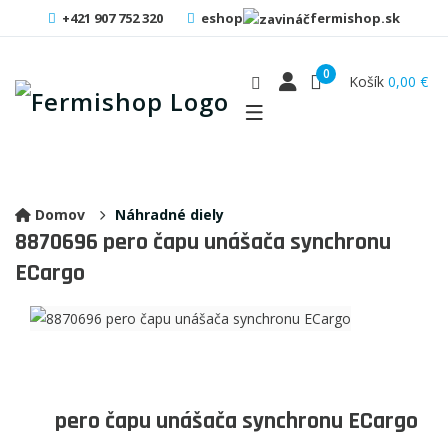
+421 907 752 320
eshop
fermishop.sk
0
Košík
0,00 €
Domov
Náhradné diely
8870696
pero čapu unášača synchronu
ECargo
pero čapu unášača synchronu ECargo