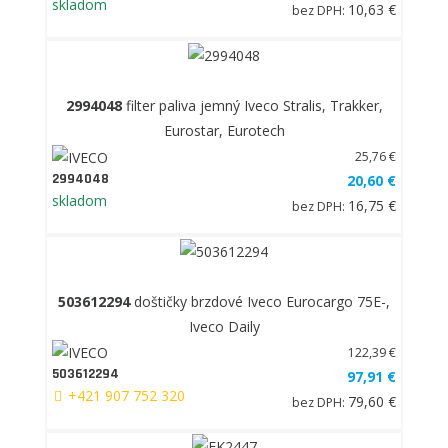
skladom
10,63 €
bez DPH:
2994048
filter paliva jemný Iveco Stralis, Trakker,
Eurostar, Eurotech
25,76 €
2994048
20,60 €
skladom
16,75 €
bez DPH:
503612294
doštičky brzdové Iveco Eurocargo 75E-,
Iveco Daily
122,39 €
503612294
97,91 €
+421 907 752 320
79,60 €
bez DPH: