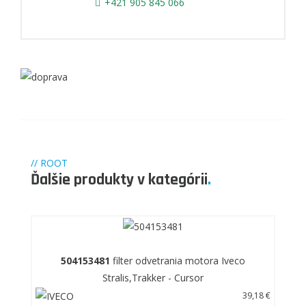
+421 905 845 066
// ROOT
Ďalšie produkty v kategórii
.
504153481
filter odvetrania motora Iveco
Stralis,Trakker - Cursor
39,18 €