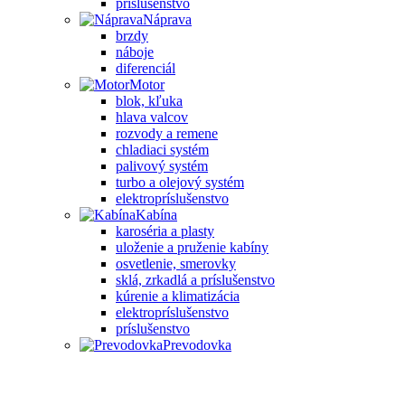
príslušenstvo
Náprava
brzdy
náboje
diferenciál
Motor
blok, kľuka
hlava valcov
rozvody a remene
chladiaci systém
palivový systém
turbo a olejový systém
elektropríslušenstvo
Kabína
karoséria a plasty
uloženie a pruženie kabíny
osvetlenie, smerovky
sklá, zrkadlá a príslušenstvo
kúrenie a klimatizácia
elektropríslušenstvo
príslušenstvo
Prevodovka