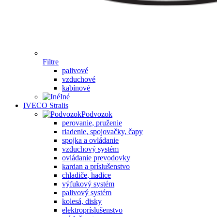
Filtre
palivové
vzduchové
kabínové
Iné
IVECO Stralis
Podvozok
perovanie, pruženie
riadenie, spojovačky, čapy
spojka a ovládanie
vzduchový systém
ovládanie prevodovky
kardan a príslušenstvo
chladiče, hadice
výfukový systém
palivový systém
kolesá, disky
elektropríslušenstvo