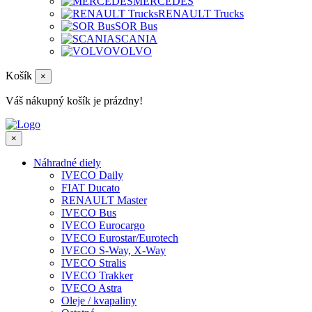
MERCEDES
RENAULT Trucks
SOR Bus
SCANIA
VOLVO
Košík
×
Váš nákupný košík je prázdny!
×
Náhradné diely
IVECO Daily
FIAT Ducato
RENAULT Master
IVECO Bus
IVECO Eurocargo
IVECO Eurostar/Eurotech
IVECO S-Way, X-Way
IVECO Stralis
IVECO Trakker
IVECO Astra
Oleje / kvapaliny