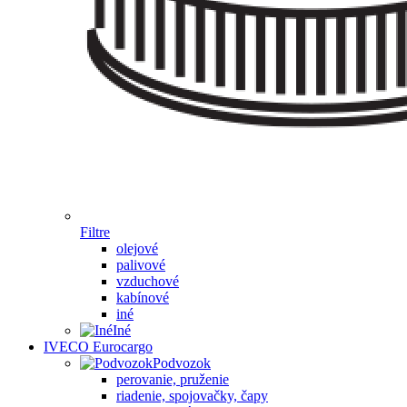
Filtre
olejové
palivové
vzduchové
kabínové
iné
Iné
IVECO Eurocargo
Podvozok
perovanie, pruženie
riadenie, spojovačky, čapy