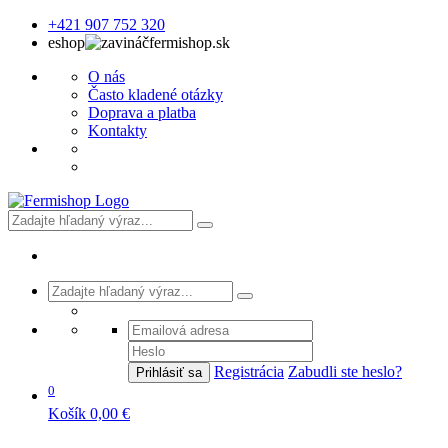
+421 907 752 320
eshop
fermishop.sk
O nás
Často kladené otázky
Doprava a platba
Kontakty
Registrácia
Zabudli ste heslo?
Prihlásiť sa
0
Košík
0,00 €