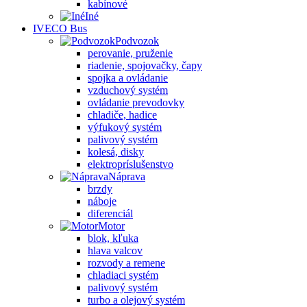
kabínové
Iné
IVECO Bus
Podvozok
perovanie, pruženie
riadenie, spojovačky, čapy
spojka a ovládanie
vzduchový systém
ovládanie prevodovky
chladiče, hadice
výfukový systém
palivový systém
kolesá, disky
elektropríslušenstvo
Náprava
brzdy
náboje
diferenciál
Motor
blok, kľuka
hlava valcov
rozvody a remene
chladiaci systém
palivový systém
turbo a olejový systém