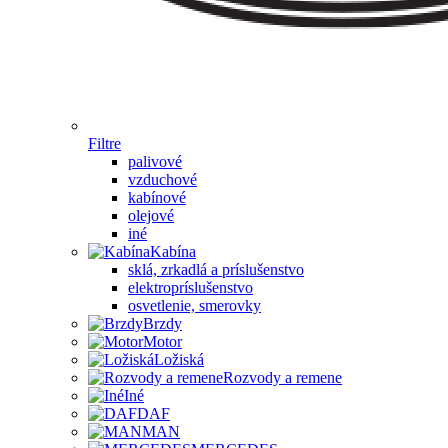
Filtre
palivové
vzduchové
kabínové
olejové
iné
Kabína
sklá, zrkadlá a príslušenstvo
elektropríslušenstvo
osvetlenie, smerovky
Brzdy
Motor
Ložiská
Rozvody a remene
Iné
DAF
MAN