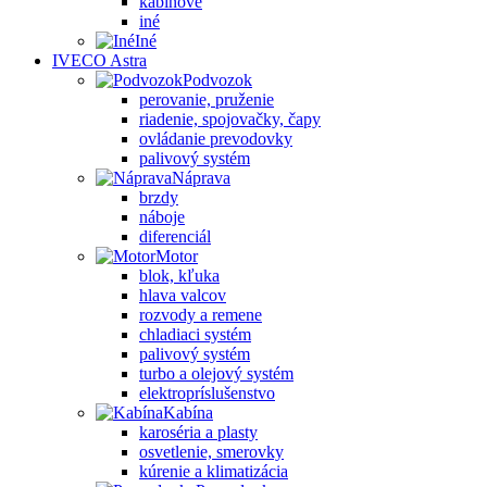
kabínové
iné
Iné
IVECO Astra
Podvozok
perovanie, pruženie
riadenie, spojovačky, čapy
ovládanie prevodovky
palivový systém
Náprava
brzdy
náboje
diferenciál
Motor
blok, kľuka
hlava valcov
rozvody a remene
chladiaci systém
palivový systém
turbo a olejový systém
elektropríslušenstvo
Kabína
karoséria a plasty
osvetlenie, smerovky
kúrenie a klimatizácia