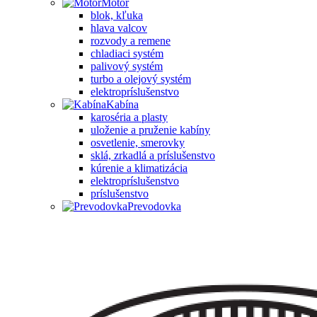
Motor
blok, kľuka
hlava valcov
rozvody a remene
chladiaci systém
palivový systém
turbo a olejový systém
elektropríslušenstvo
Kabína
karoséria a plasty
uloženie a pruženie kabíny
osvetlenie, smerovky
sklá, zrkadlá a príslušenstvo
kúrenie a klimatizácia
elektropríslušenstvo
príslušenstvo
Prevodovka