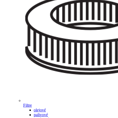
Filtre
olejové
palivové