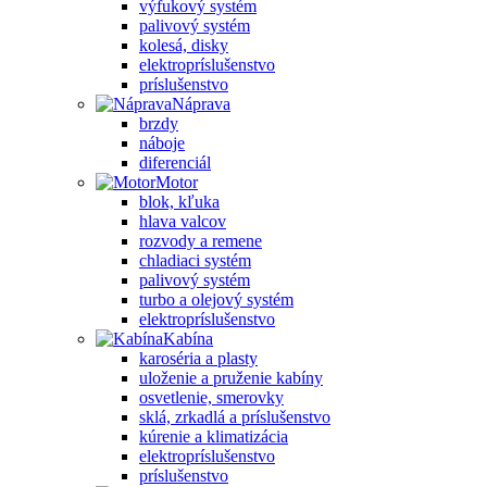
výfukový systém
palivový systém
kolesá, disky
elektropríslušenstvo
príslušenstvo
Náprava
brzdy
náboje
diferenciál
Motor
blok, kľuka
hlava valcov
rozvody a remene
chladiaci systém
palivový systém
turbo a olejový systém
elektropríslušenstvo
Kabína
karoséria a plasty
uloženie a pruženie kabíny
osvetlenie, smerovky
sklá, zrkadlá a príslušenstvo
kúrenie a klimatizácia
elektropríslušenstvo
príslušenstvo