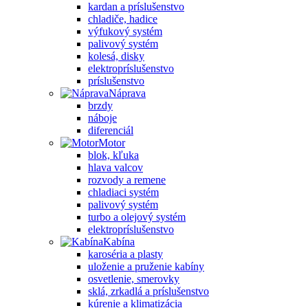
kardan a príslušenstvo
chladiče, hadice
výfukový systém
palivový systém
kolesá, disky
elektropríslušenstvo
príslušenstvo
Náprava
brzdy
náboje
diferenciál
Motor
blok, kľuka
hlava valcov
rozvody a remene
chladiaci systém
palivový systém
turbo a olejový systém
elektropríslušenstvo
Kabína
karoséria a plasty
uloženie a pruženie kabíny
osvetlenie, smerovky
sklá, zrkadlá a príslušenstvo
kúrenie a klimatizácia