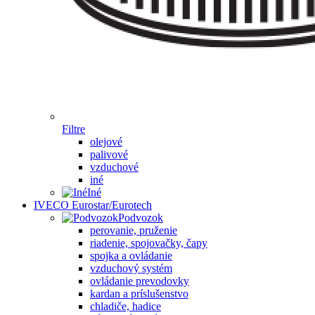
Filtre
olejové
palivové
vzduchové
iné
Iné
IVECO Eurostar/Eurotech
Podvozok
perovanie, pruženie
riadenie, spojovačky, čapy
spojka a ovládanie
vzduchový systém
ovládanie prevodovky
kardan a príslušenstvo
chladiče, hadice