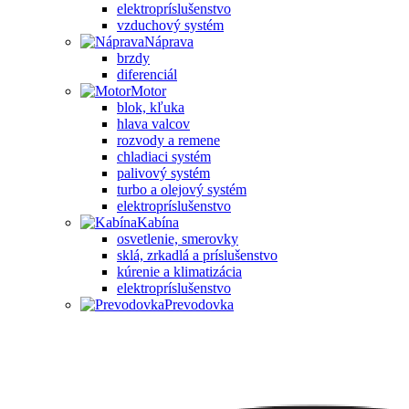
elektropríslušenstvo
vzduchový systém
Náprava
brzdy
diferenciál
Motor
blok, kľuka
hlava valcov
rozvody a remene
chladiaci systém
palivový systém
turbo a olejový systém
elektropríslušenstvo
Kabína
osvetlenie, smerovky
sklá, zrkadlá a príslušenstvo
kúrenie a klimatizácia
elektropríslušenstvo
Prevodovka