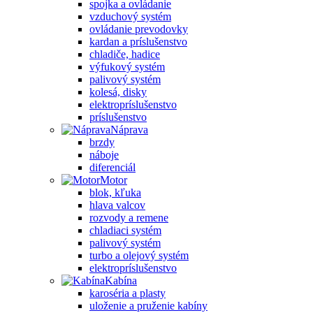
spojka a ovládanie
vzduchový systém
ovládanie prevodovky
kardan a príslušenstvo
chladiče, hadice
výfukový systém
palivový systém
kolesá, disky
elektropríslušenstvo
príslušenstvo
Náprava
brzdy
náboje
diferenciál
Motor
blok, kľuka
hlava valcov
rozvody a remene
chladiaci systém
palivový systém
turbo a olejový systém
elektropríslušenstvo
Kabína
karoséria a plasty
uloženie a pruženie kabíny