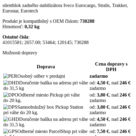
silentblok zadného stabilizátora Iveco Eurocargo, Stralis, Trakker,
Eurostar, Eurotech
Produkt je kompatibilný s OEM číslom:
730288
Hmotnosť:
0,32 kg
Ostatné čísla
:
41015581; 2657.00; 53464; 120145; 730288
Možnosti dopravy
Cena dopravy s
Doprava
DPH
Osobný odber v predajni
zadarmo
Doručenie balíka na adresu pri váhe
od:
4,50 €
, nad
246 €
do 31,5 kg
zadarmo
Odberné miesto Pickup pri váhe
od:
3,80 €
, nad
246 €
do 20 kg.
zadarmo
Samoobslužný box Pickup Station
od:
3,80 €
, nad
246 €
pri váhe do 20 kg.
zadarmo
Doručenie balíka na adresu pri váhe
od:
4,50 €
, nad
246 €
do 31,5 kg.
zadarmo
Odberné miesto ParcelShop pri váhe
od:
7,50 €
, nad
246 €