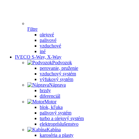
Filtre
olejové
palivové
vzduchové
iné
IVECO S-Way, X-Way
Podvozok
perovanie, pruženie
vzduchový systém
výfukový systém
Náprava
brzdy
diferenciál
Motor
blok, kľuka
palivový systém
turbo a olejový systém
elektropríslušenstvo
Kabína
karoséria a plasty