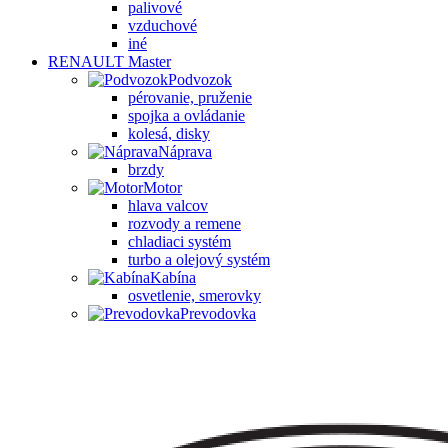
palivové
vzduchové
iné
RENAULT Master
Podvozok
pérovanie, pruženie
spojka a ovládanie
kolesá, disky
Náprava
brzdy
Motor
hlava valcov
rozvody a remene
chladiaci systém
turbo a olejový systém
Kabína
osvetlenie, smerovky
Prevodovka