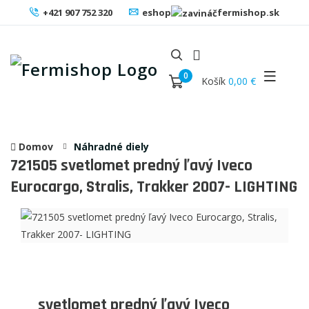
+421 907 752 320
eshop
fermishop.sk
0
Košík
0,00 €
Domov
Náhradné diely
721505
svetlomet predný ľavý Iveco
Eurocargo, Stralis, Trakker 2007- LIGHTING
svetlomet predný ľavý Iveco