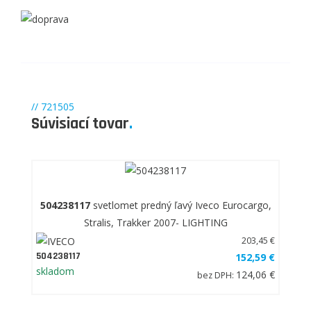
// 721505
Súvisiací tovar
.
504238117
svetlomet predný ľavý Iveco Eurocargo,
Stralis, Trakker 2007- LIGHTING
203,45 €
504238117
152,59 €
skladom
124,06 €
bez DPH: