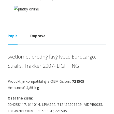
Popis
Doprava
svetlomet predný ľavý Iveco Eurocargo,
Stralis, Trakker 2007- LIGHTING
Produkt je kompatibilný s OEM číslom:
721505
Hmotnosť:
2,85 kg
Ostatné čísla
:
504238117; 611014; LPM522; 712452501129; MDPR0035;
131-IV201310ML; 305809-E; 721505