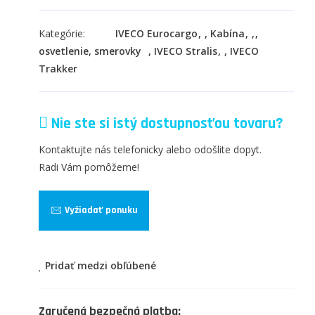
Kategórie:
IVECO Eurocargo
,
Kabína
,
osvetlenie, smerovky
,
IVECO Stralis
,
IVECO
Trakker
Nie ste si istý dostupnosťou tovaru?
Kontaktujte nás telefonicky alebo odošlite dopyt.
Radi Vám pomôžeme!
Vyžiadať ponuku
Pridať medzi obľúbené
Zaručená bezpečná platba: