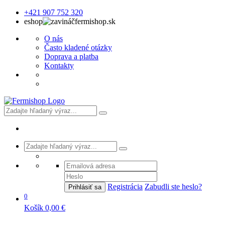
+421 907 752 320
eshop
fermishop.sk
O nás
Často kladené otázky
Doprava a platba
Kontakty
Registrácia
Zabudli ste heslo?
Prihlásiť sa
0
Košík
0,00 €