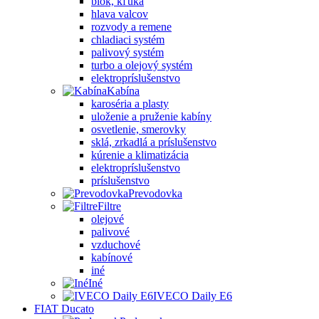
blok, kľuka
hlava valcov
rozvody a remene
chladiaci systém
palivový systém
turbo a olejový systém
elektropríslušenstvo
Kabína
karoséria a plasty
uloženie a pruženie kabíny
osvetlenie, smerovky
sklá, zrkadlá a príslušenstvo
kúrenie a klimatizácia
elektropríslušenstvo
príslušenstvo
Prevodovka
Filtre
olejové
palivové
vzduchové
kabínové
iné
Iné
IVECO Daily E6
FIAT Ducato