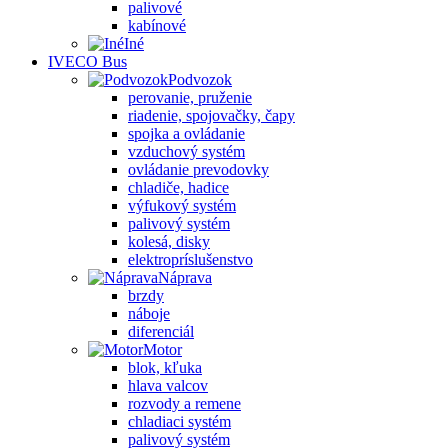
palivové
kabínové
Iné
IVECO Bus
Podvozok
perovanie, pruženie
riadenie, spojovačky, čapy
spojka a ovládanie
vzduchový systém
ovládanie prevodovky
chladiče, hadice
výfukový systém
palivový systém
kolesá, disky
elektropríslušenstvo
Náprava
brzdy
náboje
diferenciál
Motor
blok, kľuka
hlava valcov
rozvody a remene
chladiaci systém
palivový systém