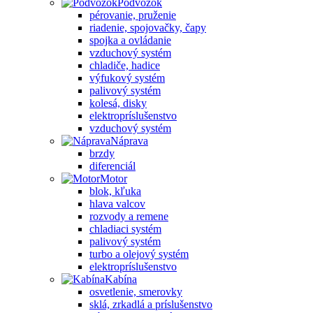
Podvozok
pérovanie, pruženie
riadenie, spojovačky, čapy
spojka a ovládanie
vzduchový systém
chladiče, hadice
výfukový systém
palivový systém
kolesá, disky
elektropríslušenstvo
vzduchový systém
Náprava
brzdy
diferenciál
Motor
blok, kľuka
hlava valcov
rozvody a remene
chladiaci systém
palivový systém
turbo a olejový systém
elektropríslušenstvo
Kabína
osvetlenie, smerovky
sklá, zrkadlá a príslušenstvo