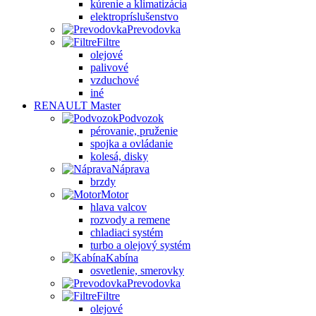
kúrenie a klimatizácia
elektropríslušenstvo
Prevodovka
Filtre
olejové
palivové
vzduchové
iné
RENAULT Master
Podvozok
pérovanie, pruženie
spojka a ovládanie
kolesá, disky
Náprava
brzdy
Motor
hlava valcov
rozvody a remene
chladiaci systém
turbo a olejový systém
Kabína
osvetlenie, smerovky
Prevodovka
Filtre
olejové