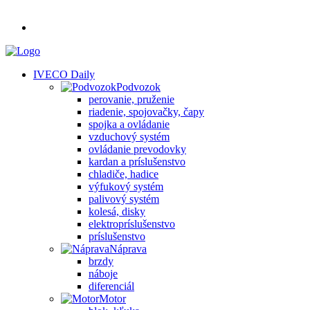
IVECO Daily
Podvozok
perovanie, pruženie
riadenie, spojovačky, čapy
spojka a ovládanie
vzduchový systém
ovládanie prevodovky
kardan a príslušenstvo
chladiče, hadice
výfukový systém
palivový systém
kolesá, disky
elektropríslušenstvo
príslušenstvo
Náprava
brzdy
náboje
diferenciál
Motor