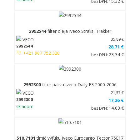
15,32 €
bez DPH:
2992544
filter oleja Iveco Stralis, Trakker
35,89 €
2992544
28,71 €
+421 907 752 320
23,34 €
bez DPH:
2992300
filter paliva Iveco Daily E3 2000-2006
21,57 €
2992300
17,26 €
skladom
14,03 €
bez DPH:
510.7101
tlmič výfuku Iveco Eurocargo Tector 75E17