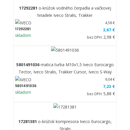
17292281
o-krúžok vodného čerpadla a vačkovej
hriadele Iveco Stralis, Trakker
4,58 €
17292281
3,67 €
skladom
2,98 €
bez DPH:
5801491036
matica turba M10x1,5 Iveco Eurocargo
Tector, Iveco Stralis, Trakker Cursor, Iveco S-Way
9,04 €
5801491036
7,23 €
skladom
5,88 €
bez DPH:
17281381
o-krúžok kompresora Iveco Eurocargo,
Stralis