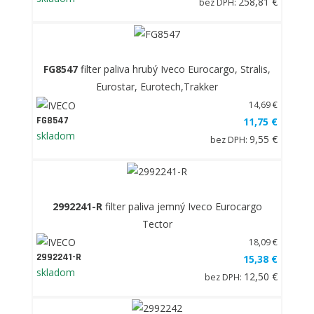
258,81 €
bez DPH:
FG8547
filter paliva hrubý Iveco Eurocargo, Stralis,
Eurostar, Eurotech,Trakker
14,69 €
FG8547
11,75 €
skladom
9,55 €
bez DPH:
2992241-R
filter paliva jemný Iveco Eurocargo
Tector
18,09 €
2992241-R
15,38 €
skladom
12,50 €
bez DPH: