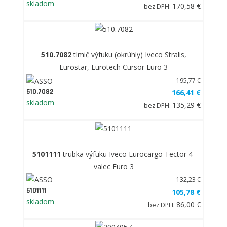
skladom
170,58 €
bez DPH:
510.7082
tlmič výfuku (okrúhly) Iveco Stralis,
Eurostar, Eurotech Cursor Euro 3
195,77 €
510.7082
166,41 €
skladom
135,29 €
bez DPH:
5101111
trubka výfuku Iveco Eurocargo Tector 4-
valec Euro 3
132,23 €
5101111
105,78 €
skladom
86,00 €
bez DPH: