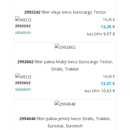
2992242
filter oleja Iveco Eurocargo Tector
16,35 €
2992242
12,26 €
skladom
9,97 €
bez DPH:
2992662
filter paliva hrubý Iveco Eurocargo Tector,
Stralis, Trakker
16,35 €
2992662
13,07 €
skladom
10,63 €
bez DPH:
2994048
filter paliva jemný Iveco Stralis, Trakker,
Eurostar, Eurotech