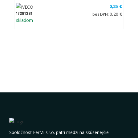
0,25 €
17281381
0,20 €
bez DPH:
skladom
Spoločnosť FerMi s.r.o. patrí medzi najskúsenejšie