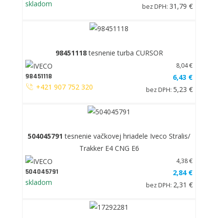
skladom
31,79 €
bez DPH:
98451118
tesnenie turba CURSOR
8,04 €
98451118
6,43 €
+421 907 752 320
5,23 €
bez DPH:
504045791
tesnenie vačkovej hriadele Iveco Stralis/
Trakker E4 CNG E6
4,38 €
504045791
2,84 €
skladom
2,31 €
bez DPH: