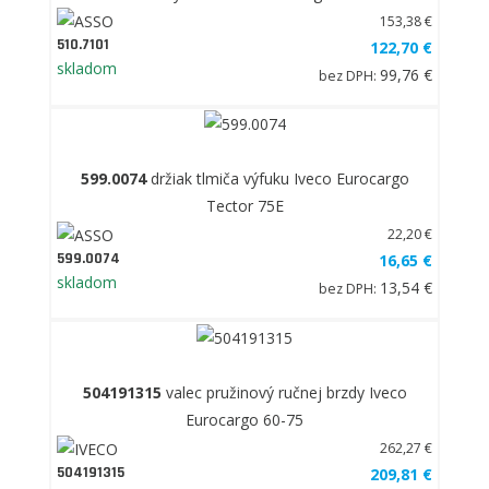
153,38 €
510.7101
122,70 €
skladom
99,76 €
bez DPH:
599.0074
držiak tlmiča výfuku Iveco Eurocargo
Tector 75E
22,20 €
599.0074
16,65 €
skladom
13,54 €
bez DPH:
504191315
valec pružinový ručnej brzdy Iveco
Eurocargo 60-75
262,27 €
504191315
209,81 €