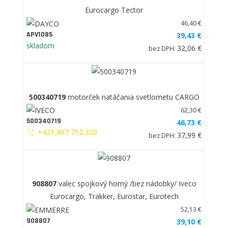
Eurocargo Tector
46,40 €
APV1085
39,43 €
skladom
32,06 €
bez DPH:
500340719
motorček natáčania svetlometu CARGO
62,30 €
500340719
46,73 €
+421 907 752 320
37,99 €
bez DPH:
908807
valec spojkový horný /bez nádobky/ Iveco
Eurocargo, Trakker, Eurostar, Eurotech
52,13 €
908807
39,10 €