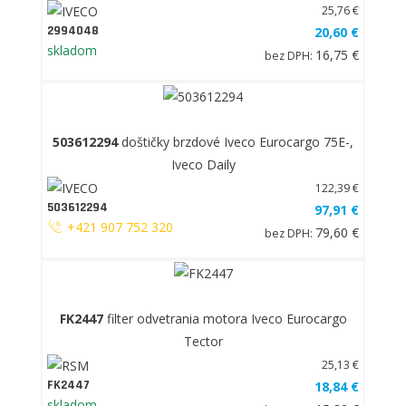
25,76 €
2994048
20,60 €
skladom
16,75 €
bez DPH:
503612294
doštičky brzdové Iveco Eurocargo 75E-,
Iveco Daily
122,39 €
503612294
97,91 €
+421 907 752 320
79,60 €
bez DPH:
FK2447
filter odvetrania motora Iveco Eurocargo
Tector
25,13 €
FK2447
18,84 €
skladom