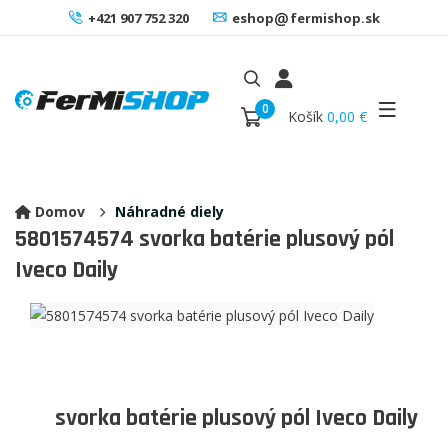
+421 907 752 320
eshop
fermishop.sk
0
Košík
0,00 €
Domov
Náhradné diely
5801574574
svorka batérie plusový pól
Iveco Daily
svorka batérie plusový pól Iveco Daily