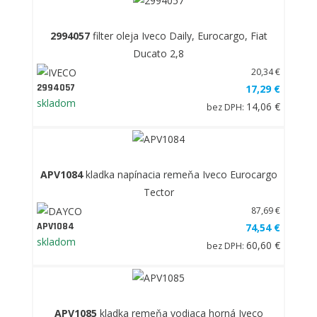
2994057
filter oleja Iveco Daily, Eurocargo, Fiat
Ducato 2,8
20,34 €
2994057
17,29 €
skladom
14,06 €
bez DPH:
APV1084
kladka napínacia remeňa Iveco Eurocargo
Tector
87,69 €
APV1084
74,54 €
skladom
60,60 €
bez DPH:
APV1085
kladka remeňa vodiaca horná Iveco