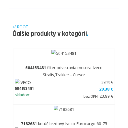
// ROOT
Ďalšie produkty v kategórii
.
504153481
filter odvetrania motora Iveco
Stralis,Trakker - Cursor
39,18 €
504153481
29,38 €
skladom
23,89 €
bez DPH:
7182681
kotúč brzdový Iveco Eurocargo 60-75