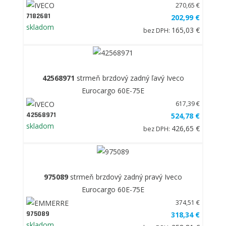
270,65 €
7182681
202,99 €
skladom
165,03 €
bez DPH:
42568971
strmeň brzdový zadný ľavý Iveco
Eurocargo 60E-75E
617,39 €
42568971
524,78 €
skladom
426,65 €
bez DPH:
975089
strmeň brzdový zadný pravý Iveco
Eurocargo 60E-75E
374,51 €
975089
318,34 €
skladom