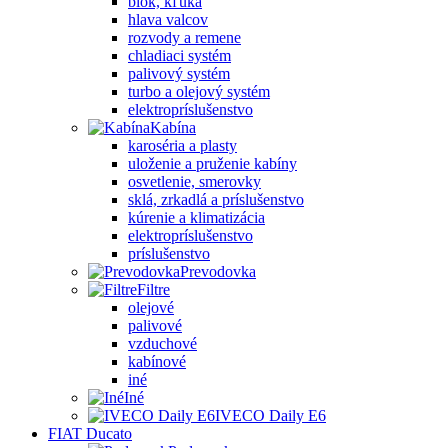
blok, kľuka
hlava valcov
rozvody a remene
chladiaci systém
palivový systém
turbo a olejový systém
elektropríslušenstvo
Kabína
karoséria a plasty
uloženie a pruženie kabíny
osvetlenie, smerovky
sklá, zrkadlá a príslušenstvo
kúrenie a klimatizácia
elektropríslušenstvo
príslušenstvo
Prevodovka
Filtre
olejové
palivové
vzduchové
kabínové
iné
Iné
IVECO Daily E6
FIAT Ducato