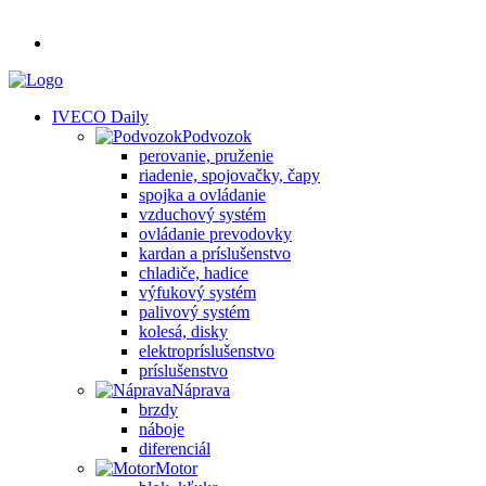
IVECO Daily
Podvozok
perovanie, pruženie
riadenie, spojovačky, čapy
spojka a ovládanie
vzduchový systém
ovládanie prevodovky
kardan a príslušenstvo
chladiče, hadice
výfukový systém
palivový systém
kolesá, disky
elektropríslušenstvo
príslušenstvo
Náprava
brzdy
náboje
diferenciál
Motor