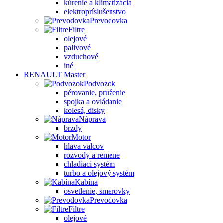
kúrenie a klimatizácia
elektropríslušenstvo
Prevodovka
Filtre
olejové
palivové
vzduchové
iné
RENAULT Master
Podvozok
pérovanie, pruženie
spojka a ovládanie
kolesá, disky
Náprava
brzdy
Motor
hlava valcov
rozvody a remene
chladiaci systém
turbo a olejový systém
Kabína
osvetlenie, smerovky
Prevodovka
Filtre
olejové