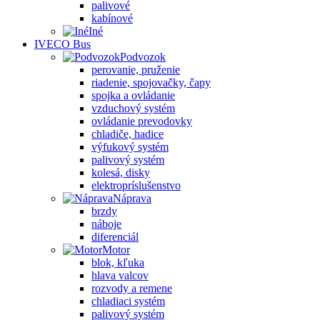
palivové
kabínové
Iné
IVECO Bus
Podvozok
perovanie, pruženie
riadenie, spojovačky, čapy
spojka a ovládanie
vzduchový systém
ovládanie prevodovky
chladiče, hadice
výfukový systém
palivový systém
kolesá, disky
elektropríslušenstvo
Náprava
brzdy
náboje
diferenciál
Motor
blok, kľuka
hlava valcov
rozvody a remene
chladiaci systém
palivový systém