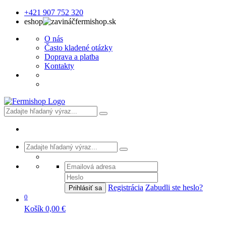
+421 907 752 320
eshop
fermishop.sk
O nás
Často kladené otázky
Doprava a platba
Kontakty
Registrácia
Zabudli ste heslo?
Prihlásiť sa
0
Košík
0,00 €