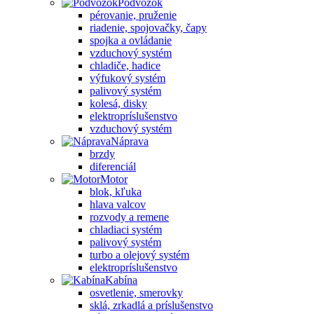
Podvozok
pérovanie, pruženie
riadenie, spojovačky, čapy
spojka a ovládanie
vzduchový systém
chladiče, hadice
výfukový systém
palivový systém
kolesá, disky
elektropríslušenstvo
vzduchový systém
Náprava
brzdy
diferenciál
Motor
blok, kľuka
hlava valcov
rozvody a remene
chladiaci systém
palivový systém
turbo a olejový systém
elektropríslušenstvo
Kabína
osvetlenie, smerovky
sklá, zrkadlá a príslušenstvo