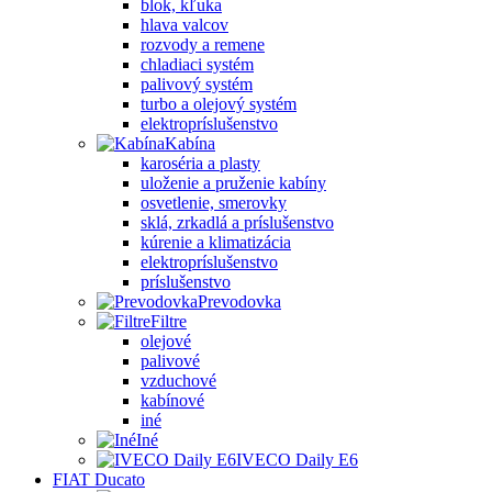
blok, kľuka
hlava valcov
rozvody a remene
chladiaci systém
palivový systém
turbo a olejový systém
elektropríslušenstvo
Kabína
karoséria a plasty
uloženie a pruženie kabíny
osvetlenie, smerovky
sklá, zrkadlá a príslušenstvo
kúrenie a klimatizácia
elektropríslušenstvo
príslušenstvo
Prevodovka
Filtre
olejové
palivové
vzduchové
kabínové
iné
Iné
IVECO Daily E6
FIAT Ducato