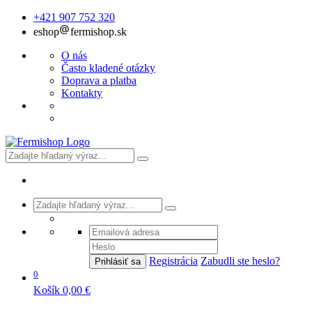
+421 907 752 320
eshop
fermishop.sk
O nás
Často kladené otázky
Doprava a platba
Kontakty
Registrácia
Zabudli ste heslo?
Prihlásiť sa
0
Košík
0,00 €