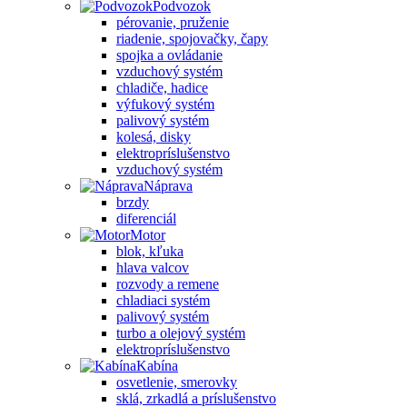
Podvozok
pérovanie, pruženie
riadenie, spojovačky, čapy
spojka a ovládanie
vzduchový systém
chladiče, hadice
výfukový systém
palivový systém
kolesá, disky
elektropríslušenstvo
vzduchový systém
Náprava
brzdy
diferenciál
Motor
blok, kľuka
hlava valcov
rozvody a remene
chladiaci systém
palivový systém
turbo a olejový systém
elektropríslušenstvo
Kabína
osvetlenie, smerovky
sklá, zrkadlá a príslušenstvo