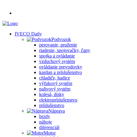
IVECO Daily
Podvozok
perovanie, pruženie
riadenie, spojovačky, čapy
spojka a ovládanie
vzduchový systém
ovládanie prevodovky
kardan a príslušenstvo
chladiče, hadice
výfukový systém
palivový systém
kolesá, disky
elektropríslušenstvo
príslušenstvo
Náprava
brzdy
náboje
diferenciál
Motor