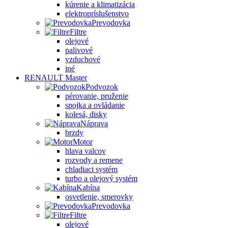
kúrenie a klimatizácia
elektropríslušenstvo
Prevodovka
Filtre
olejové
palivové
vzduchové
iné
RENAULT Master
Podvozok
pérovanie, pruženie
spojka a ovládanie
kolesá, disky
Náprava
brzdy
Motor
hlava valcov
rozvody a remene
chladiaci systém
turbo a olejový systém
Kabína
osvetlenie, smerovky
Prevodovka
Filtre
olejové