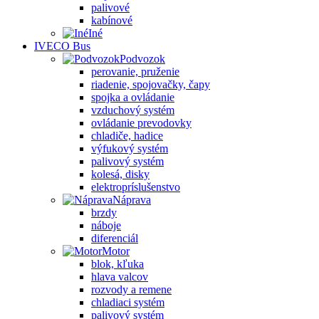
palivové
kabínové
Iné
IVECO Bus
Podvozok
perovanie, pruženie
riadenie, spojovačky, čapy
spojka a ovládanie
vzduchový systém
ovládanie prevodovky
chladiče, hadice
výfukový systém
palivový systém
kolesá, disky
elektropríslušenstvo
Náprava
brzdy
náboje
diferenciál
Motor
blok, kľuka
hlava valcov
rozvody a remene
chladiaci systém
palivový systém