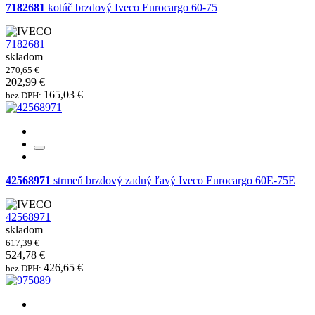
7182681
kotúč brzdový Iveco Eurocargo 60-75
7182681
skladom
270,65 €
202,99 €
165,03 €
bez DPH:
42568971
strmeň brzdový zadný ľavý Iveco Eurocargo 60E-75E
42568971
skladom
617,39 €
524,78 €
426,65 €
bez DPH: