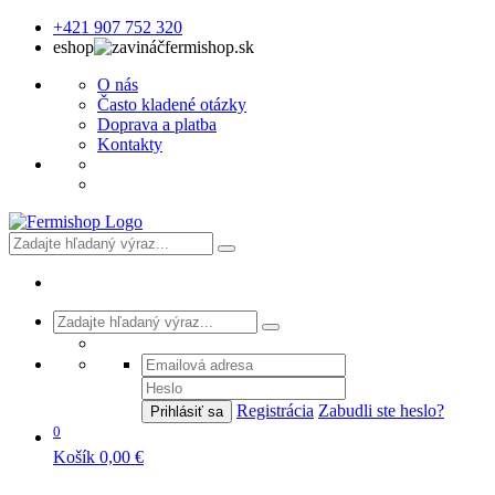
+421 907 752 320
eshop
fermishop.sk
O nás
Často kladené otázky
Doprava a platba
Kontakty
Registrácia
Zabudli ste heslo?
Prihlásiť sa
0
Košík
0,00 €