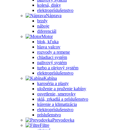
kolesá, disky
elektropríslušenstvo
Náprava
brzdy
náboje
diferenciál
Motor
blok, kľuka
hlava valcov
rozvody a remene
chladiaci systém
palivový systém
turbo a olejový systém
elektropríslušenstvo
Kabína
karoséria a plasty
uloženie a pruženie kabíny
osvetlenie, smerovky
sklá, zrkadlá a príslušenstvo
kúrenie a klimatizácia
elektropríslušenstvo
príslušenstvo
Prevodovka
Filtre