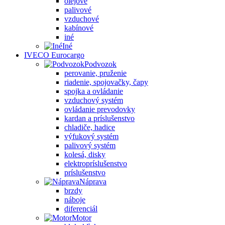
olejové
palivové
vzduchové
kabínové
iné
Iné
IVECO Eurocargo
Podvozok
perovanie, pruženie
riadenie, spojovačky, čapy
spojka a ovládanie
vzduchový systém
ovládanie prevodovky
kardan a príslušenstvo
chladiče, hadice
výfukový systém
palivový systém
kolesá, disky
elektropríslušenstvo
príslušenstvo
Náprava
brzdy
náboje
diferenciál
Motor