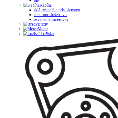
iné
Kabína
sklá, zrkadlá a príslušenstvo
elektropríslušenstvo
osvetlenie, smerovky
Brzdy
Motor
Ložiská