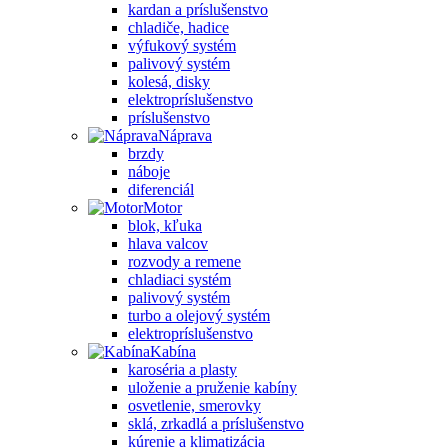
kardan a príslušenstvo
chladiče, hadice
výfukový systém
palivový systém
kolesá, disky
elektropríslušenstvo
príslušenstvo
Náprava
brzdy
náboje
diferenciál
Motor
blok, kľuka
hlava valcov
rozvody a remene
chladiaci systém
palivový systém
turbo a olejový systém
elektropríslušenstvo
Kabína
karoséria a plasty
uloženie a pruženie kabíny
osvetlenie, smerovky
sklá, zrkadlá a príslušenstvo
kúrenie a klimatizácia