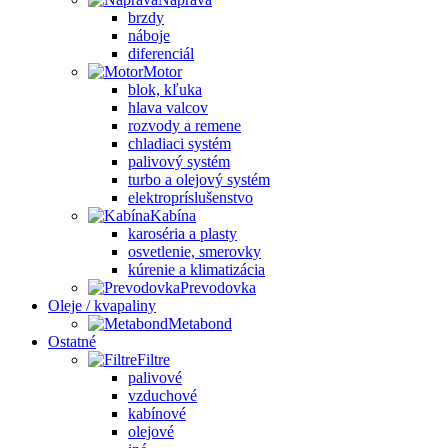
brzdy
náboje
diferenciál
Motor
blok, kľuka
hlava valcov
rozvody a remene
chladiaci systém
palivový systém
turbo a olejový systém
elektropríslušenstvo
Kabína
karoséria a plasty
osvetlenie, smerovky
kúrenie a klimatizácia
Prevodovka
Oleje / kvapaliny
Metabond
Ostatné
Filtre
palivové
vzduchové
kabínové
olejové