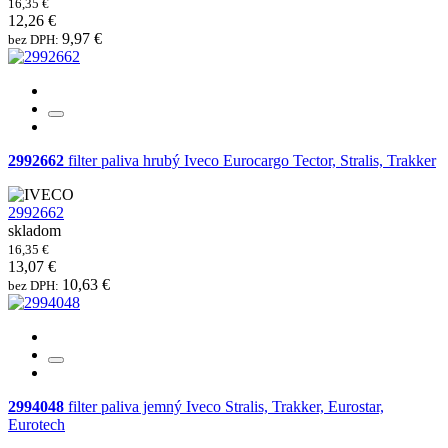
16,35 €
12,26 €
9,97 €
bez DPH:
2992662
filter paliva hrubý Iveco Eurocargo Tector, Stralis, Trakker
2992662
skladom
16,35 €
13,07 €
10,63 €
bez DPH:
2994048
filter paliva jemný Iveco Stralis, Trakker, Eurostar,
Eurotech