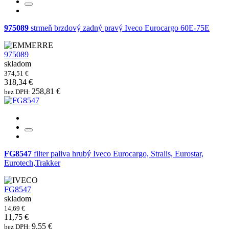
975089
strmeň brzdový zadný pravý Iveco Eurocargo 60E-75E
975089
skladom
374,51 €
318,34 €
258,81 €
bez DPH:
FG8547
filter paliva hrubý Iveco Eurocargo, Stralis, Eurostar,
Eurotech,Trakker
FG8547
skladom
14,69 €
11,75 €
9,55 €
bez DPH: