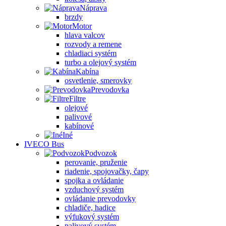
Náprava
brzdy
Motor
hlava valcov
rozvody a remene
chladiaci systém
turbo a olejový systém
Kabína
osvetlenie, smerovky
Prevodovka
Filtre
olejové
palivové
kabínové
Iné
IVECO Bus
Podvozok
perovanie, pruženie
riadenie, spojovačky, čapy
spojka a ovládanie
vzduchový systém
ovládanie prevodovky
chladiče, hadice
výfukový systém
palivový systém