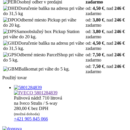
Osobný odber v predajni
zadarmo
Doručenie balíka na adresu pri váhe
od:
4,50 €
, nad
246 €
do 31,5 kg
zadarmo
Odberné miesto Pickup pri váhe
od:
3,80 €
, nad
246 €
do 20 kg.
zadarmo
Samoobslužný box Pickup Station
od:
3,80 €
, nad
246 €
pri váhe do 20 kg.
zadarmo
Doručenie balíka na adresu pri váhe
od:
4,50 €
, nad
246 €
do 31,5 kg.
zadarmo
Odberné miesto ParcelShop pri váhe
od:
7,50 €
, nad
246 €
do 5 kg.
zadarmo
od:
7,50 €
, nad
246 €
Balíkomat pri váhe do 5 kg.
zadarmo
Použitý tovar
5801284839
Palivová nádrž 710 litrová
na Iveco Stralis / S-way
280,00 €
bez DPH
(možná dohoda)
+421 905 845 066