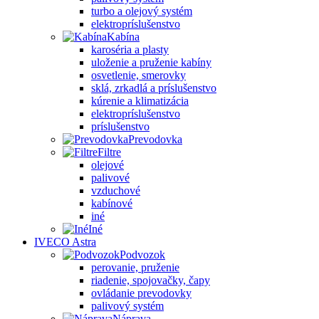
turbo a olejový systém
elektropríslušenstvo
Kabína
karoséria a plasty
uloženie a pruženie kabíny
osvetlenie, smerovky
sklá, zrkadlá a príslušenstvo
kúrenie a klimatizácia
elektropríslušenstvo
príslušenstvo
Prevodovka
Filtre
olejové
palivové
vzduchové
kabínové
iné
Iné
IVECO Astra
Podvozok
perovanie, pruženie
riadenie, spojovačky, čapy
ovládanie prevodovky
palivový systém
Náprava