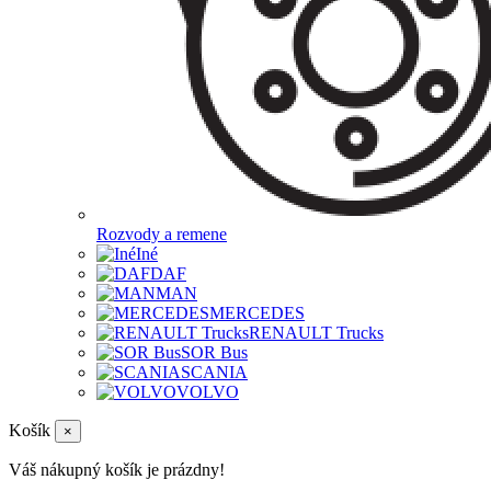
Rozvody a remene
Iné
DAF
MAN
MERCEDES
RENAULT Trucks
SOR Bus
SCANIA
VOLVO
Košík
×
Váš nákupný košík je prázdny!