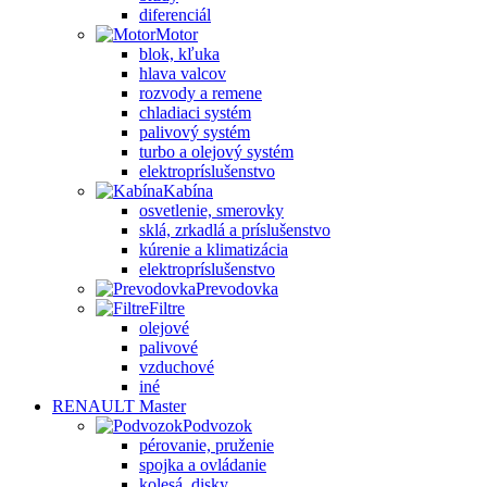
diferenciál
Motor
blok, kľuka
hlava valcov
rozvody a remene
chladiaci systém
palivový systém
turbo a olejový systém
elektropríslušenstvo
Kabína
osvetlenie, smerovky
sklá, zrkadlá a príslušenstvo
kúrenie a klimatizácia
elektropríslušenstvo
Prevodovka
Filtre
olejové
palivové
vzduchové
iné
RENAULT Master
Podvozok
pérovanie, pruženie
spojka a ovládanie
kolesá, disky