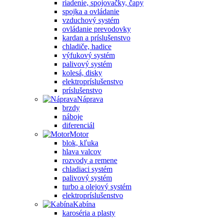
riadenie, spojovačky, čapy
spojka a ovládanie
vzduchový systém
ovládanie prevodovky
kardan a príslušenstvo
chladiče, hadice
výfukový systém
palivový systém
kolesá, disky
elektropríslušenstvo
príslušenstvo
Náprava
brzdy
náboje
diferenciál
Motor
blok, kľuka
hlava valcov
rozvody a remene
chladiaci systém
palivový systém
turbo a olejový systém
elektropríslušenstvo
Kabína
karoséria a plasty