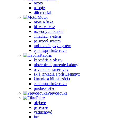
brzdy
náboje
diferenciál
Motor
blok, kľuka
hlava valcov
rozvody a remene
chladiaci systém
palivový systém
turbo a olejový systém
elektropríslušenstvo
Kabína
karoséria a plasty
uloženie a pruženie kabíny
osvetlenie, smerovky
sklá, zrkadlá a príslušenstvo
kúrenie a klimatizácia
elektropríslušenstvo
príslušenstvo
Prevodovka
Filtre
olejové
palivové
vzduchové
iné