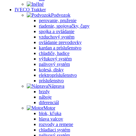
Iné
IVECO Trakker
Podvozok
perovanie, pruženie
riadenie, spojovačky, čapy
spojka a ovládanie
vzduchový systém
ovládanie prevodovky
kardan a príslušenstvo
chladiče, hadice
výfukový systém
palivový systém
kolesá, disky
elektropríslušenstvo
príslušenstvo
Náprava
brzdy
náboje
diferenciál
Motor
blok, kľuka
hlava valcov
rozvody a remene
chladiaci systém
palivový systém