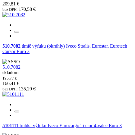
209,81 €
170,58 €
bez DPH:
510.7082
tlmič výfuku (okrúhly) Iveco Stralis, Eurostar, Eurotech
Cursor Euro 3
510.7082
skladom
195,77 €
166,41 €
135,29 €
bez DPH:
5101111
trubka výfuku Iveco Eurocargo Tector 4-valec Euro 3