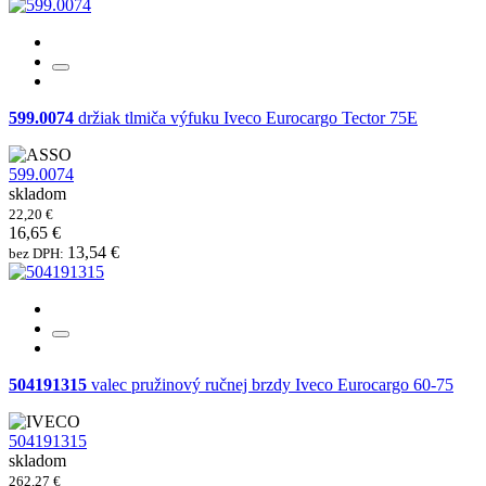
599.0074
držiak tlmiča výfuku Iveco Eurocargo Tector 75E
599.0074
skladom
22,20 €
16,65 €
13,54 €
bez DPH:
504191315
valec pružinový ručnej brzdy Iveco Eurocargo 60-75
504191315
skladom
262,27 €