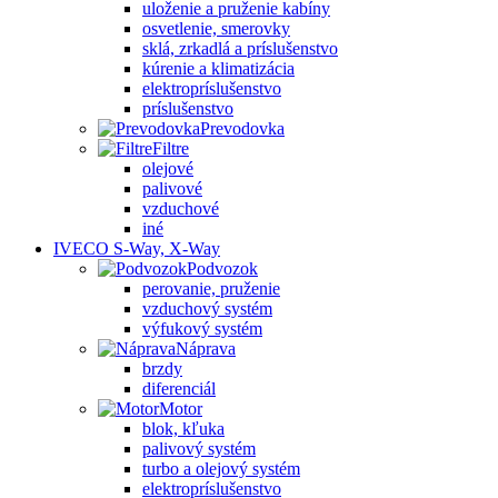
uloženie a pruženie kabíny
osvetlenie, smerovky
sklá, zrkadlá a príslušenstvo
kúrenie a klimatizácia
elektropríslušenstvo
príslušenstvo
Prevodovka
Filtre
olejové
palivové
vzduchové
iné
IVECO S-Way, X-Way
Podvozok
perovanie, pruženie
vzduchový systém
výfukový systém
Náprava
brzdy
diferenciál
Motor
blok, kľuka
palivový systém
turbo a olejový systém
elektropríslušenstvo