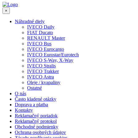
×
Náhradné diely
IVECO Daily
FIAT Ducato
RENAULT Master
IVECO Bus
IVECO Eurocargo
IVECO Eurostar/Eurotech
IVECO S-Way, X-Way
IVECO Stralis
IVECO Trakker
IVECO Astra
Oleje / kvapaliny
Ostatné
O nás
Často kladené otázky
Doprava a platba
Kontakty
Reklamačný poriadok
Reklamačný protokol
Obchodné podmienky
Ochrana osobných údajov
Zásady používania cookies