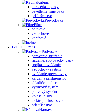
Kabína
karoséria a plasty
osvetlenie, smerovky
príslušenstvo
Prevodovka
Filtre
palivové
vzduchové
kabínové
Iné
IVECO Stralis
Podvozok
perovanie, pruženie
riadenie, spojovačky, čapy
spojka a ovládanie
vzduchový systém
ovládanie prevodovky
kardan a príslušenstvo
chladiče, hadice
výfukový systém
palivový systém
kolesá, disky
elektropríslušenstvo
príslušenstvo
Náprava