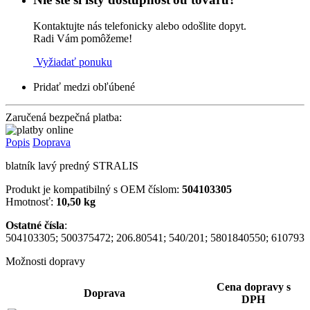
Kontaktujte nás telefonicky alebo odošlite dopyt.
Radi Vám pomôžeme!
Vyžiadať ponuku
Pridať medzi obľúbené
Zaručená bezpečná platba:
Popis
Doprava
blatník lavý predný STRALIS
Produkt je kompatibilný s OEM číslom:
504103305
Hmotnosť:
10,50 kg
Ostatné čísla
:
504103305; 500375472; 206.80541; 540/201; 5801840550; 610793
Možnosti dopravy
Cena dopravy s
Doprava
DPH