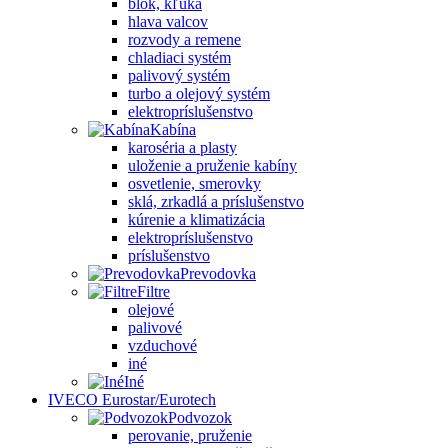
blok, kľuka
hlava valcov
rozvody a remene
chladiaci systém
palivový systém
turbo a olejový systém
elektropríslušenstvo
Kabína
karoséria a plasty
uloženie a pruženie kabíny
osvetlenie, smerovky
sklá, zrkadlá a príslušenstvo
kúrenie a klimatizácia
elektropríslušenstvo
príslušenstvo
Prevodovka
Filtre
olejové
palivové
vzduchové
iné
Iné
IVECO Eurostar/Eurotech
Podvozok
perovanie, pruženie