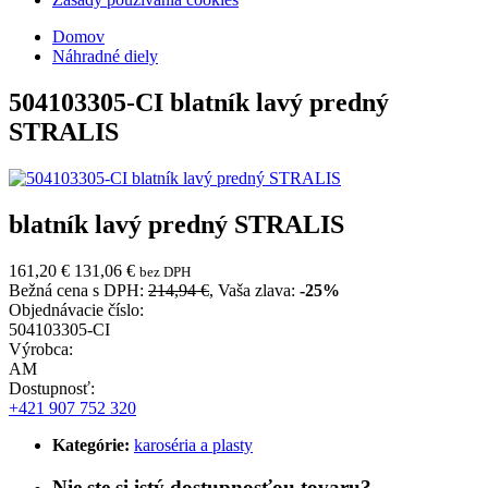
Domov
Náhradné diely
504103305-CI
blatník lavý predný
STRALIS
blatník lavý predný STRALIS
161,20 €
131,06 €
bez DPH
Bežná cena s DPH:
214,94 €
, Vaša zlava:
-25%
Objednávacie číslo:
504103305-CI
Výrobca:
AM
Dostupnosť:
+421 907 752 320
Kategórie:
karoséria a plasty
Nie ste si istý dostupnosťou tovaru?