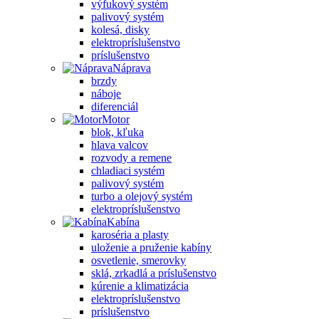
výfukový systém
palivový systém
kolesá, disky
elektropríslušenstvo
príslušenstvo
Náprava
brzdy
náboje
diferenciál
Motor
blok, kľuka
hlava valcov
rozvody a remene
chladiaci systém
palivový systém
turbo a olejový systém
elektropríslušenstvo
Kabína
karoséria a plasty
uloženie a pruženie kabíny
osvetlenie, smerovky
sklá, zrkadlá a príslušenstvo
kúrenie a klimatizácia
elektropríslušenstvo
príslušenstvo