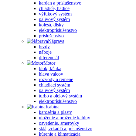
kardan a príslušenstvo
chladiče, hadice
výfukový systém
palivový systém
kolesá, disky
elektropríslušenstvo
príslušenstvo
Náprava
brzdy
náboje
diferenciál
Motor
blok, kľuka
hlava valcov
rozvody a remene
chladiaci systém
palivový systém
turbo a olejový systém
elektropríslušenstvo
Kabína
karoséria a plasty
uloženie a pruženie kabíny
osvetlenie, smerovky
sklá, zrkadlá a príslušenstvo
kúrenie a klimatizácia