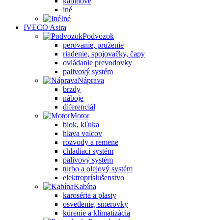
kabínové
iné
Iné
IVECO Astra
Podvozok
perovanie, pruženie
riadenie, spojovačky, čapy
ovládanie prevodovky
palivový systém
Náprava
brzdy
náboje
diferenciál
Motor
blok, kľuka
hlava valcov
rozvody a remene
chladiaci systém
palivový systém
turbo a olejový systém
elektropríslušenstvo
Kabína
karoséria a plasty
osvetlenie, smerovky
kúrenie a klimatizácia