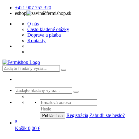
+421 907 752 320
eshop
fermishop.sk
O nás
Často kladené otázky
Doprava a platba
Kontakty
Registrácia
Zabudli ste heslo?
Prihlásiť sa
0
Košík
0,00 €