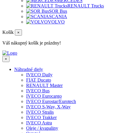
MERCEDES
RENAULT Trucks
SOR Bus
SCANIA
VOLVO
Košík
×
Váš nákupný košík je prázdny!
×
Náhradné diely
IVECO Daily
FIAT Ducato
RENAULT Master
IVECO Bus
IVECO Eurocargo
IVECO Eurostar/Eurotech
IVECO S-Way, X-Way
IVECO Stralis
IVECO Trakker
IVECO Astra
Oleje / kvapaliny