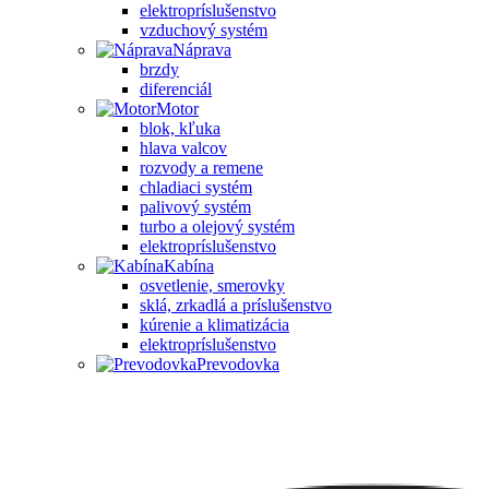
elektropríslušenstvo
vzduchový systém
Náprava
brzdy
diferenciál
Motor
blok, kľuka
hlava valcov
rozvody a remene
chladiaci systém
palivový systém
turbo a olejový systém
elektropríslušenstvo
Kabína
osvetlenie, smerovky
sklá, zrkadlá a príslušenstvo
kúrenie a klimatizácia
elektropríslušenstvo
Prevodovka