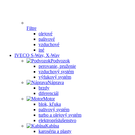
Filtre
olejové
palivové
vzduchové
iné
IVECO S-Way, X-Way
Podvozok
perovanie, pruženie
vzduchový systém
výfukový systém
Náprava
brzdy
diferenciál
Motor
blok, kľuka
palivový systém
turbo a olejový systém
elektropríslušenstvo
Kabína
karoséria a plasty