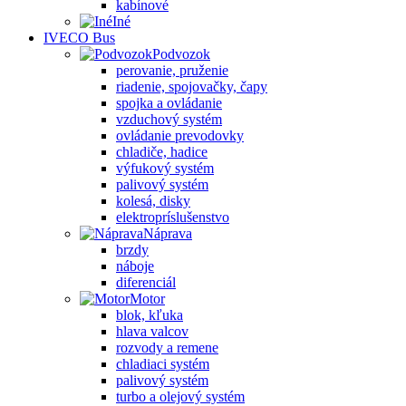
kabínové
Iné
IVECO Bus
Podvozok
perovanie, pruženie
riadenie, spojovačky, čapy
spojka a ovládanie
vzduchový systém
ovládanie prevodovky
chladiče, hadice
výfukový systém
palivový systém
kolesá, disky
elektropríslušenstvo
Náprava
brzdy
náboje
diferenciál
Motor
blok, kľuka
hlava valcov
rozvody a remene
chladiaci systém
palivový systém
turbo a olejový systém