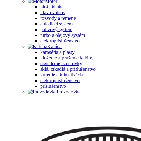
Motor
blok, kľuka
hlava valcov
rozvody a remene
chladiaci systém
palivový systém
turbo a olejový systém
elektropríslušenstvo
Kabína
karoséria a plasty
uloženie a pruženie kabíny
osvetlenie, smerovky
sklá, zrkadlá a príslušenstvo
kúrenie a klimatizácia
elektropríslušenstvo
príslušenstvo
Prevodovka