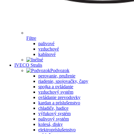
Filtre
palivové
vzduchové
kabínové
Iné
IVECO Stralis
Podvozok
perovanie, pruženie
riadenie, spojovačky, čapy
spojka a ovládanie
vzduchový systém
ovládanie prevodovky
kardan a príslušenstvo
chladiče, hadice
výfukový systém
palivový systém
kolesá, disky
elektropríslušenstvo