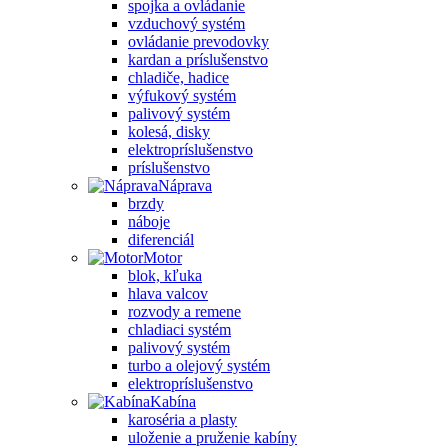
spojka a ovládanie
vzduchový systém
ovládanie prevodovky
kardan a príslušenstvo
chladiče, hadice
výfukový systém
palivový systém
kolesá, disky
elektropríslušenstvo
príslušenstvo
Náprava
brzdy
náboje
diferenciál
Motor
blok, kľuka
hlava valcov
rozvody a remene
chladiaci systém
palivový systém
turbo a olejový systém
elektropríslušenstvo
Kabína
karoséria a plasty
uloženie a pruženie kabíny