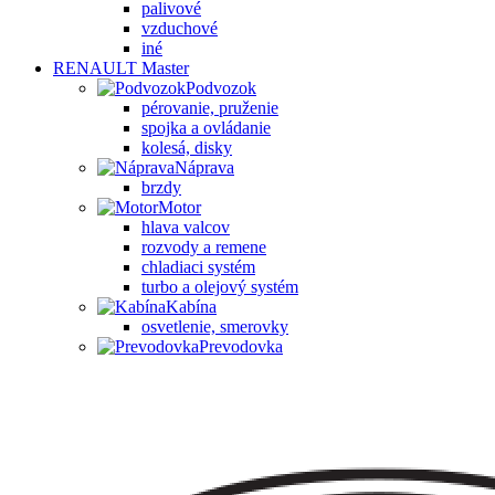
palivové
vzduchové
iné
RENAULT Master
Podvozok
pérovanie, pruženie
spojka a ovládanie
kolesá, disky
Náprava
brzdy
Motor
hlava valcov
rozvody a remene
chladiaci systém
turbo a olejový systém
Kabína
osvetlenie, smerovky
Prevodovka