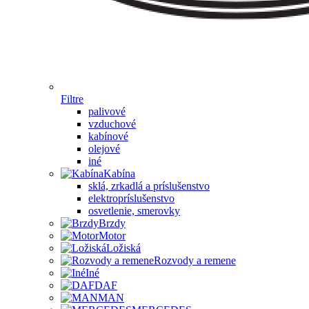
Filtre
palivové
vzduchové
kabínové
olejové
iné
Kabína
sklá, zrkadlá a príslušenstvo
elektropríslušenstvo
osvetlenie, smerovky
Brzdy
Motor
Ložiská
Rozvody a remene
Iné
DAF
MAN