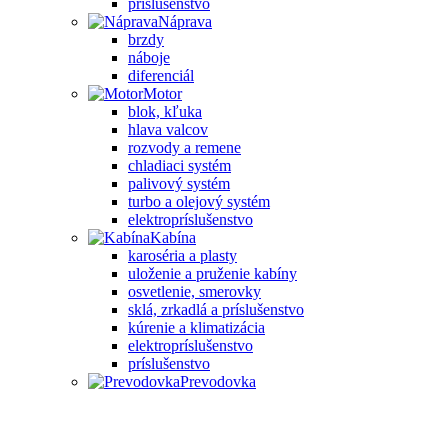
príslušenstvo
Náprava
brzdy
náboje
diferenciál
Motor
blok, kľuka
hlava valcov
rozvody a remene
chladiaci systém
palivový systém
turbo a olejový systém
elektropríslušenstvo
Kabína
karoséria a plasty
uloženie a pruženie kabíny
osvetlenie, smerovky
sklá, zrkadlá a príslušenstvo
kúrenie a klimatizácia
elektropríslušenstvo
príslušenstvo
Prevodovka