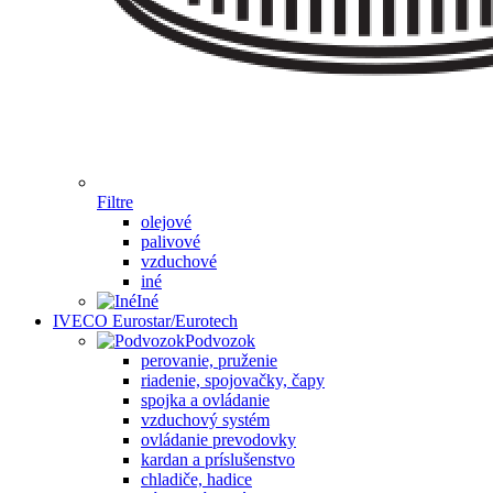
Filtre
olejové
palivové
vzduchové
iné
Iné
IVECO Eurostar/Eurotech
Podvozok
perovanie, pruženie
riadenie, spojovačky, čapy
spojka a ovládanie
vzduchový systém
ovládanie prevodovky
kardan a príslušenstvo
chladiče, hadice