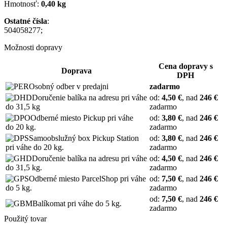
Hmotnosť:
0,40 kg
Ostatné čísla
:
504058277;
Možnosti dopravy
Cena dopravy s
Doprava
DPH
Osobný odber v predajni
zadarmo
Doručenie balíka na adresu pri váhe
od:
4,50 €
, nad
246 €
do 31,5 kg
zadarmo
Odberné miesto Pickup pri váhe
od:
3,80 €
, nad
246 €
do 20 kg.
zadarmo
Samoobslužný box Pickup Station
od:
3,80 €
, nad
246 €
pri váhe do 20 kg.
zadarmo
Doručenie balíka na adresu pri váhe
od:
4,50 €
, nad
246 €
do 31,5 kg.
zadarmo
Odberné miesto ParcelShop pri váhe
od:
7,50 €
, nad
246 €
do 5 kg.
zadarmo
od:
7,50 €
, nad
246 €
Balíkomat pri váhe do 5 kg.
zadarmo
Použitý tovar