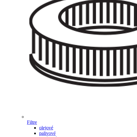
Filtre
olejové
palivové