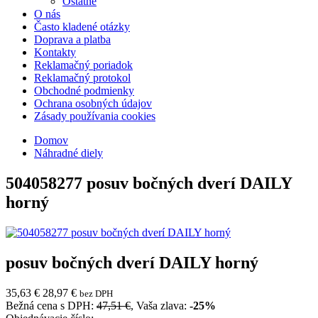
Ostatné
O nás
Často kladené otázky
Doprava a platba
Kontakty
Reklamačný poriadok
Reklamačný protokol
Obchodné podmienky
Ochrana osobných údajov
Zásady používania cookies
Domov
Náhradné diely
504058277
posuv bočných dverí DAILY
horný
posuv bočných dverí DAILY horný
35,63 €
28,97 €
bez DPH
Bežná cena s DPH:
47,51 €
, Vaša zlava:
-25%