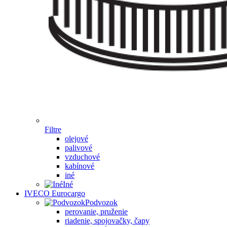
Filtre
olejové
palivové
vzduchové
kabínové
iné
Iné
IVECO Eurocargo
Podvozok
perovanie, pruženie
riadenie, spojovačky, čapy