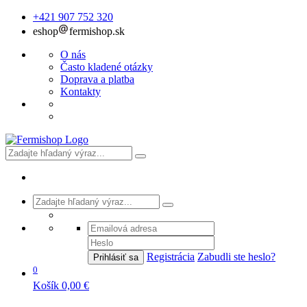
+421 907 752 320
eshop
fermishop.sk
O nás
Často kladené otázky
Doprava a platba
Kontakty
Registrácia
Zabudli ste heslo?
Prihlásiť sa
0
Košík
0,00 €