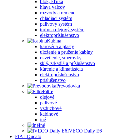
blok, kľuka
hlava valcov
rozvody a remene
chladiaci systém
palivový systém
turbo a olejový systém
elektropríslušenstvo
Kabína
karoséria a plasty
uloženie a pruženie kabíny
osvetlenie, smerovky
sklá, zrkadlá a príslušenstvo
kúrenie a klimatizácia
elektropríslušenstvo
príslušenstvo
Prevodovka
Filtre
olejové
palivové
vzduchové
kabínové
iné
Iné
IVECO Daily E6
FIAT Ducato