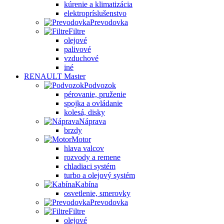
kúrenie a klimatizácia
elektropríslušenstvo
Prevodovka
Filtre
olejové
palivové
vzduchové
iné
RENAULT Master
Podvozok
pérovanie, pruženie
spojka a ovládanie
kolesá, disky
Náprava
brzdy
Motor
hlava valcov
rozvody a remene
chladiaci systém
turbo a olejový systém
Kabína
osvetlenie, smerovky
Prevodovka
Filtre
olejové