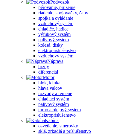
Podvozok
pérovanie, pruženie
riadenie, spojovačky, čapy
spojka a ovládanie
vzduchový systém
chladiče, hadice
výfukový systém
palivový systém
kolesá, disky
elektropríslušenstvo
vzduchový systém
Náprava
brzdy
diferenciál
Motor
blok, kľuka
hlava valcov
rozvody a remene
chladiaci systém
palivový systém
turbo a olejový systém
elektropríslušenstvo
Kabína
osvetlenie, smerovky
sklá, zrkadlá a príslušenstvo