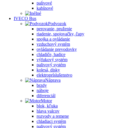
palivové
kabínové
Iné
IVECO Bus
Podvozok
perovanie, pruženie
riadenie, spojovačky, čapy
spojka a ovládanie
vzduchový systém
ovládanie prevodovky
chladiče, hadice
výfukový systém
palivový systém
kolesá, disky
elektropríslušenstvo
Náprava
brzdy
náboje
diferenciál
Motor
blok, kľuka
hlava valcov
rozvody a remene
chladiaci systém
palivový systém