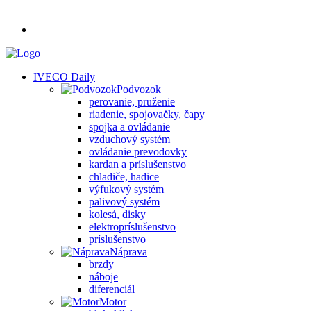
IVECO Daily
Podvozok
perovanie, pruženie
riadenie, spojovačky, čapy
spojka a ovládanie
vzduchový systém
ovládanie prevodovky
kardan a príslušenstvo
chladiče, hadice
výfukový systém
palivový systém
kolesá, disky
elektropríslušenstvo
príslušenstvo
Náprava
brzdy
náboje
diferenciál
Motor