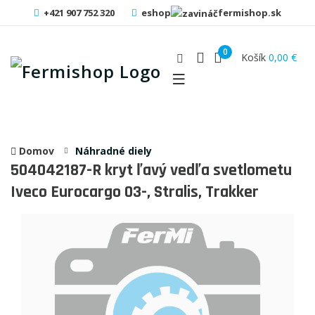
+421 907 752 320
eshop
fermishop.sk
0
Košík
0,00 €
Domov
Náhradné diely
504042187-R
kryt ľavý vedľa svetlometu
Iveco Eurocargo 03-, Stralis, Trakker