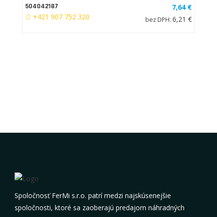
504042187
7,64 €
+421 907 752 320
6,21 €
bez DPH:
Spoločnosť FerMi s.r.o. patrí medzi najskúsenejšie
spoločnosti, ktoré sa zaoberajú predajom náhradných