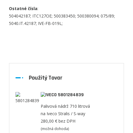
Ostatné čísla
:
504042187; ITC127OE; 500383450; 500380094; 075/89;
5040.IT.42187; IVE-FB-019L;
Použitý Tovar
5801284839
Palivová nádrž 710 litrová
na Iveco Stralis / S-way
280,00 €
bez DPH
(možná dohoda)