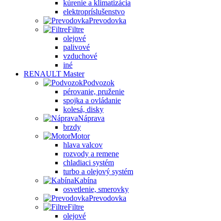
kúrenie a klimatizácia
elektropríslušenstvo
Prevodovka
Filtre
olejové
palivové
vzduchové
iné
RENAULT Master
Podvozok
pérovanie, pruženie
spojka a ovládanie
kolesá, disky
Náprava
brzdy
Motor
hlava valcov
rozvody a remene
chladiaci systém
turbo a olejový systém
Kabína
osvetlenie, smerovky
Prevodovka
Filtre
olejové