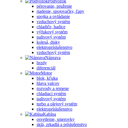
Podvozok
pérovanie, pruženie
riadenie, spojovačky, čapy
spojka a ovládanie
vzduchový systém
chladiče, hadice
výfukový systém
palivový systém
kolesá, disky
elektropríslušenstvo
vzduchový systém
Náprava
brzdy
diferenciál
Motor
blok, kľuka
hlava valcov
rozvody a remene
chladiaci systém
palivový systém
turbo a olejový systém
elektropríslušenstvo
Kabína
osvetlenie, smerovky
sklá, zrkadlá a príslušenstvo