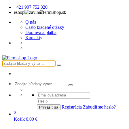
+421 907 752 320
eshop
fermishop.sk
O nás
Často kladené otázky
Doprava a platba
Kontakty
Registrácia
Zabudli ste heslo?
Prihlásiť sa
0
Košík
0,00 €