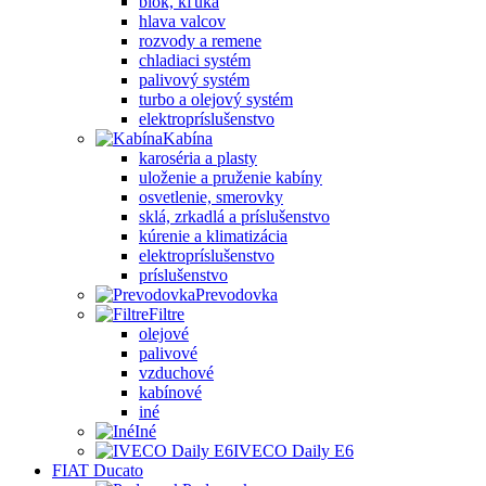
blok, kľuka
hlava valcov
rozvody a remene
chladiaci systém
palivový systém
turbo a olejový systém
elektropríslušenstvo
Kabína
karoséria a plasty
uloženie a pruženie kabíny
osvetlenie, smerovky
sklá, zrkadlá a príslušenstvo
kúrenie a klimatizácia
elektropríslušenstvo
príslušenstvo
Prevodovka
Filtre
olejové
palivové
vzduchové
kabínové
iné
Iné
IVECO Daily E6
FIAT Ducato