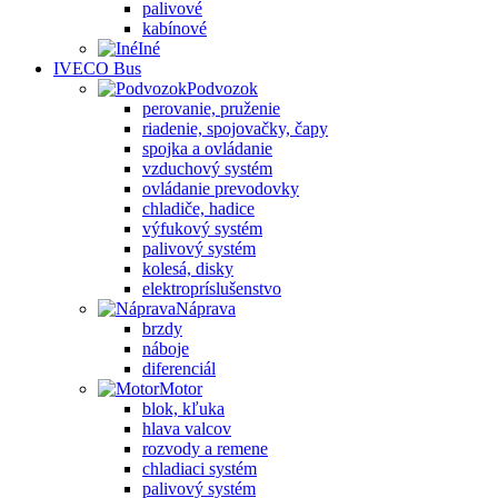
palivové
kabínové
Iné
IVECO Bus
Podvozok
perovanie, pruženie
riadenie, spojovačky, čapy
spojka a ovládanie
vzduchový systém
ovládanie prevodovky
chladiče, hadice
výfukový systém
palivový systém
kolesá, disky
elektropríslušenstvo
Náprava
brzdy
náboje
diferenciál
Motor
blok, kľuka
hlava valcov
rozvody a remene
chladiaci systém
palivový systém