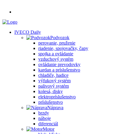
IVECO Daily
Podvozok
perovanie, pruženie
riadenie, spojovačky, čapy
spojka a ovládanie
vzduchový systém
ovládanie prevodovky
kardan a príslušenstvo
chladiče, hadice
výfukový systém
palivový systém
kolesá, disky
elektropríslušenstvo
príslušenstvo
Náprava
brzdy
náboje
diferenciál
Motor