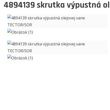
4894139
skrutka výpustná o