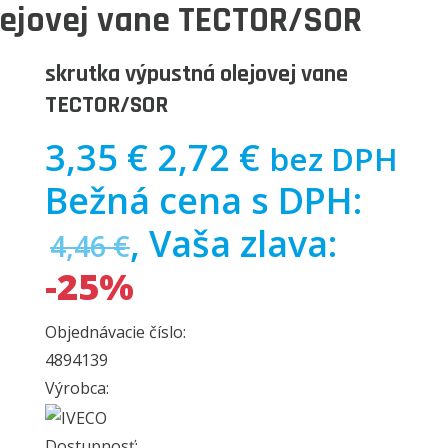
lejovej vane TECTOR/SOR
skrutka výpustná olejovej vane
TECTOR/SOR
3,35 €
2,72 €
bez DPH
Bežná cena s DPH:
, Vaša zlava:
4,46 €
-25%
Objednávacie číslo:
4894139
Výrobca:
Dostupnosť: