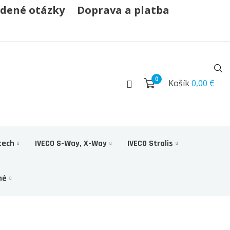
adené otázky
Doprava a platba
0
Košík
0,00 €
tech
IVECO S-Way, X-Way
IVECO Stralis
né