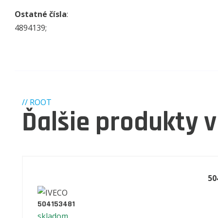
Ostatné čísla
:
4894139;
// ROOT
Ďalšie produkty v
50
504153481
skladom