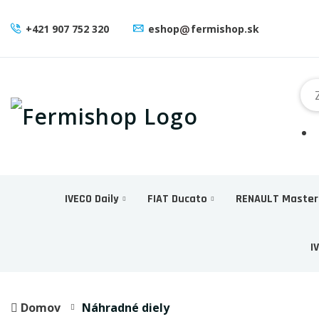
+421 907 752 320
eshop
fermishop.sk
IVECO Daily
FIAT Ducato
RENAULT Master
I
Domov
Náhradné diely