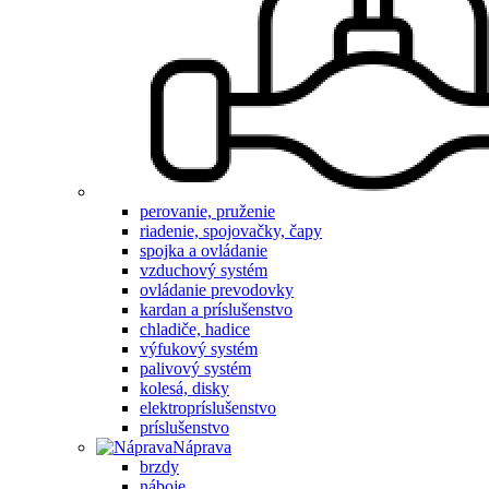
perovanie, pruženie
riadenie, spojovačky, čapy
spojka a ovládanie
vzduchový systém
ovládanie prevodovky
kardan a príslušenstvo
chladiče, hadice
výfukový systém
palivový systém
kolesá, disky
elektropríslušenstvo
príslušenstvo
Náprava
brzdy
náboje