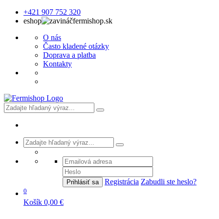
+421 907 752 320
eshop
fermishop.sk
O nás
Často kladené otázky
Doprava a platba
Kontakty
Registrácia
Zabudli ste heslo?
Prihlásiť sa
0
Košík
0,00 €