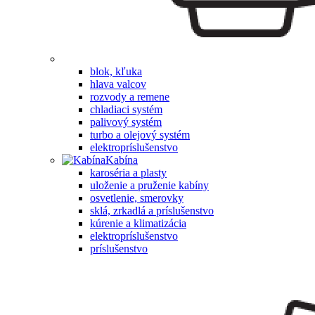
blok, kľuka
hlava valcov
rozvody a remene
chladiaci systém
palivový systém
turbo a olejový systém
elektropríslušenstvo
Kabína
karoséria a plasty
uloženie a pruženie kabíny
osvetlenie, smerovky
sklá, zrkadlá a príslušenstvo
kúrenie a klimatizácia
elektropríslušenstvo
príslušenstvo