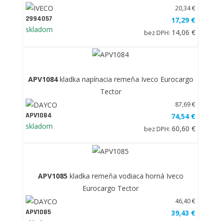
20,34 €
2994057
17,29 €
skladom
14,06 €
bez DPH:
APV1084
kladka napínacia remeňa Iveco Eurocargo
Tector
87,69 €
APV1084
74,54 €
skladom
60,60 €
bez DPH:
APV1085
kladka remeňa vodiaca horná Iveco
Eurocargo Tector
46,40 €
APV1085
39,43 €