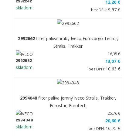
2992242
12,26 €
skladom
9,97 €
bez DPH:
2992662
filter paliva hrubý Iveco Eurocargo Tector,
Stralis, Trakker
16,35 €
2992662
13,07 €
skladom
10,63 €
bez DPH:
2994048
filter paliva jemný Iveco Stralis, Trakker,
Eurostar, Eurotech
25,76 €
2994048
20,60 €
skladom
16,75 €
bez DPH: