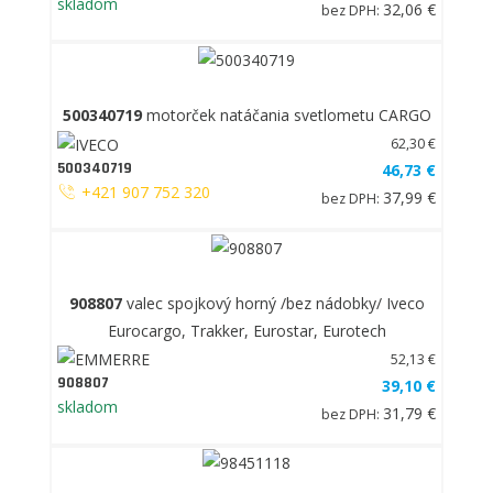
skladom
32,06 €
bez DPH:
500340719
motorček natáčania svetlometu CARGO
62,30 €
500340719
46,73 €
+421 907 752 320
37,99 €
bez DPH:
908807
valec spojkový horný /bez nádobky/ Iveco
Eurocargo, Trakker, Eurostar, Eurotech
52,13 €
908807
39,10 €
skladom
31,79 €
bez DPH: