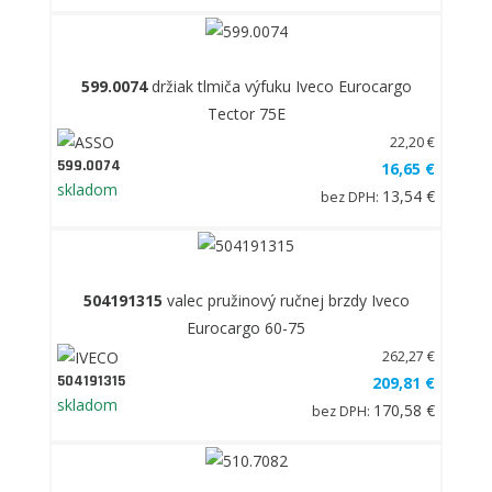
599.0074
držiak tlmiča výfuku Iveco Eurocargo
Tector 75E
22,20 €
599.0074
16,65 €
skladom
13,54 €
bez DPH:
504191315
valec pružinový ručnej brzdy Iveco
Eurocargo 60-75
262,27 €
504191315
209,81 €
skladom
170,58 €
bez DPH: