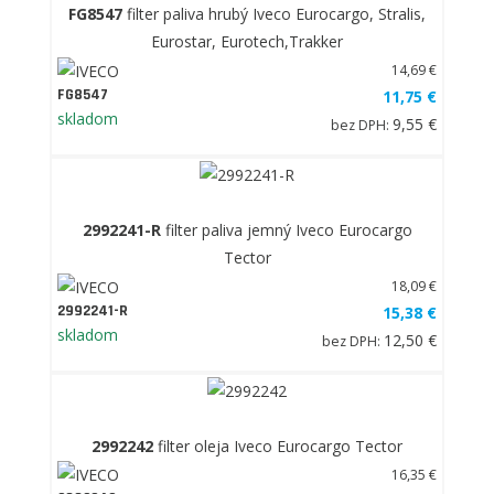
FG8547
filter paliva hrubý Iveco Eurocargo, Stralis,
Eurostar, Eurotech,Trakker
14,69 €
FG8547
11,75 €
skladom
9,55 €
bez DPH:
2992241-R
filter paliva jemný Iveco Eurocargo
Tector
18,09 €
2992241-R
15,38 €
skladom
12,50 €
bez DPH:
2992242
filter oleja Iveco Eurocargo Tector
16,35 €