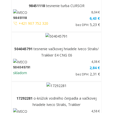
98451118
tesnenie turba CURSOR
8,04 €
98451118
6,43 €
+421 907 752 320
5,23 €
bez DPH:
504045791
tesnenie vačkovej hriadele Iveco Stralis/
Trakker E4 CNG E6
4,38 €
504045791
2,84 €
skladom
2,31 €
bez DPH:
17292281
o-krúžok vodného čerpadla a vačkovej
hriadele Iveco Stralis, Trakker
4,58 €