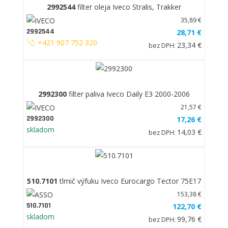
2992544
filter oleja Iveco Stralis, Trakker
35,89 €
2992544
28,71 €
+421 907 752 320
23,34 €
bez DPH:
2992300
filter paliva Iveco Daily E3 2000-2006
21,57 €
2992300
17,26 €
skladom
14,03 €
bez DPH:
510.7101
tlmič výfuku Iveco Eurocargo Tector 75E17
153,38 €
510.7101
122,70 €
skladom
99,76 €
bez DPH: