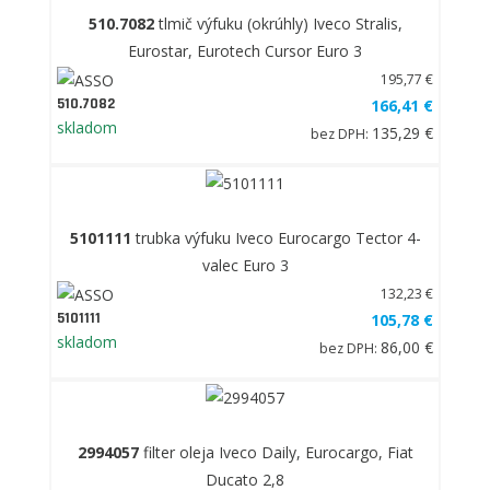
510.7082
tlmič výfuku (okrúhly) Iveco Stralis,
Eurostar, Eurotech Cursor Euro 3
195,77 €
510.7082
166,41 €
skladom
135,29 €
bez DPH:
5101111
trubka výfuku Iveco Eurocargo Tector 4-
valec Euro 3
132,23 €
5101111
105,78 €
skladom
86,00 €
bez DPH:
2994057
filter oleja Iveco Daily, Eurocargo, Fiat
Ducato 2,8