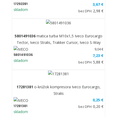
17292281
3,67 €
skladom
2,98 €
bez DPH:
5801491036
matica turba M10x1,5 Iveco Eurocargo
Tector, Iveco Stralis, Trakker Cursor, Iveco S-Way
9,04 €
5801491036
7,23 €
skladom
5,88 €
bez DPH:
17281381
o-krúžok kompresora Iveco Eurocargo,
Stralis
0,25 €
17281381
0,20 €
bez DPH:
skladom