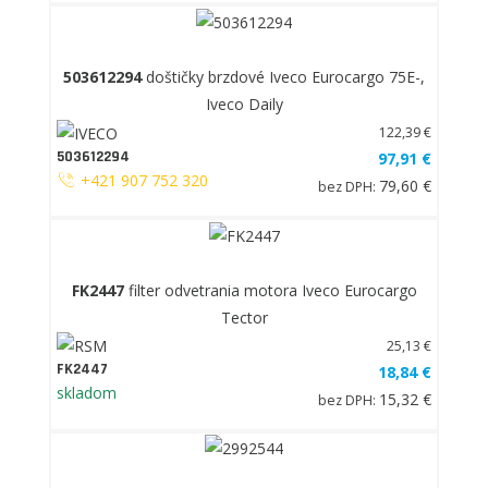
503612294
doštičky brzdové Iveco Eurocargo 75E-,
Iveco Daily
122,39 €
503612294
97,91 €
+421 907 752 320
79,60 €
bez DPH:
FK2447
filter odvetrania motora Iveco Eurocargo
Tector
25,13 €
FK2447
18,84 €
skladom
15,32 €
bez DPH: