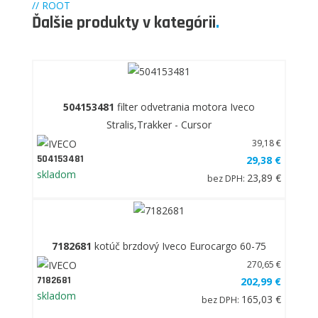
// ROOT
Ďalšie produkty v kategórii
.
504153481
filter odvetrania motora Iveco
Stralis,Trakker - Cursor
39,18 €
504153481
29,38 €
skladom
23,89 €
bez DPH:
7182681
kotúč brzdový Iveco Eurocargo 60-75
270,65 €
7182681
202,99 €
skladom
165,03 €
bez DPH: