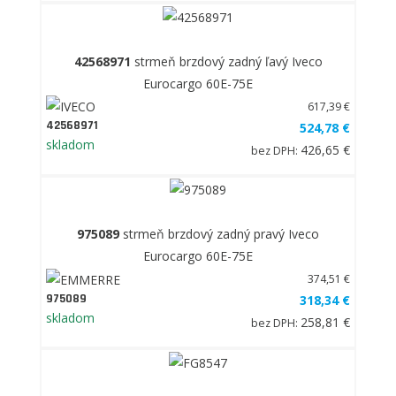
42568971
strmeň brzdový zadný ľavý Iveco
Eurocargo 60E-75E
617,39 €
42568971
524,78 €
skladom
426,65 €
bez DPH:
975089
strmeň brzdový zadný pravý Iveco
Eurocargo 60E-75E
374,51 €
975089
318,34 €
skladom
258,81 €
bez DPH: