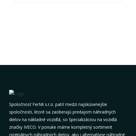
Spoločnosť FerMi s.r.o. patrí medzi najskúsenejšie
spoločnosti, ktoré sa zaoberajú predajom náhradných
dielov na nákladné vozidlá, so špecializáciou na vozidlá
značky IVECO. V ponuke máme kompletný sortiment
originálnych náhradných dielov, ako i alternatívne náhradné