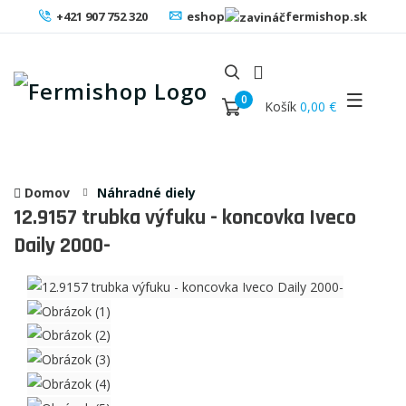
+421 907 752 320
eshop
fermishop.sk
0
Košík
0,00 €
Domov
Náhradné diely
12.9157
trubka výfuku - koncovka Iveco
Daily 2000-