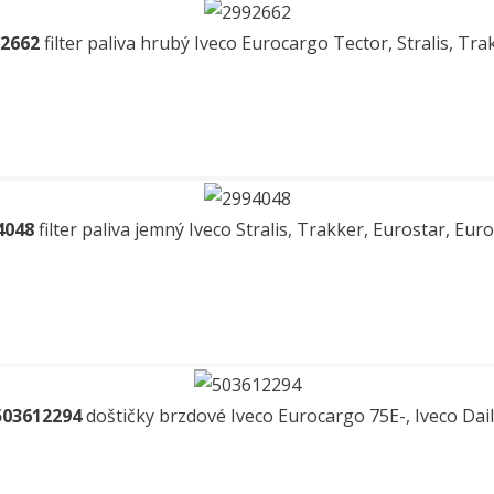
2662
filter paliva hrubý Iveco Eurocargo Tector, Stralis, Tra
4048
filter paliva jemný Iveco Stralis, Trakker, Eurostar, Eur
503612294
doštičky brzdové Iveco Eurocargo 75E-, Iveco Dail