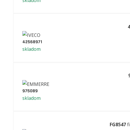
skladom
42568971
skladom
975089
skladom
FG8547
f