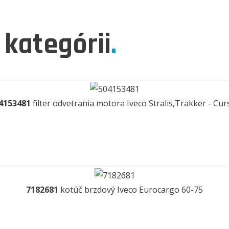
 kategórii
.
4153481
filter odvetrania motora Iveco Stralis,Trakker - Cur
7182681
kotúč brzdový Iveco Eurocargo 60-75