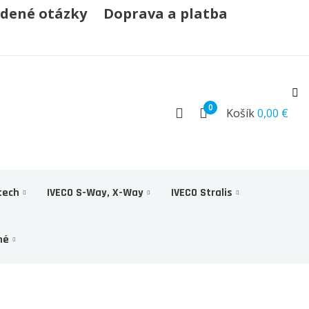
adené otázky
Doprava a platba
0
Košík
0,00 €
tech
IVECO S-Way, X-Way
IVECO Stralis
né