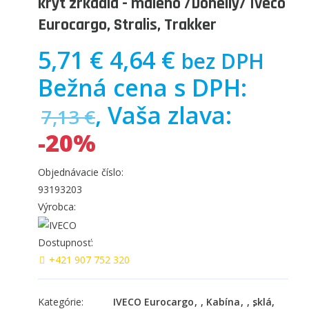
kryt zrkadla - malého /Donelly/ Iveco
Eurocargo, Stralis, Trakker
5,71 €
4,64 €
bez DPH
Bežná cena s DPH:
, Vaša zlava:
7,13 €
-20%
Objednávacie číslo:
93193203
Výrobca:
Dostupnosť:
+421 907 752 320
Kategórie:
IVECO Eurocargo
,
Kabína
,
sklá,