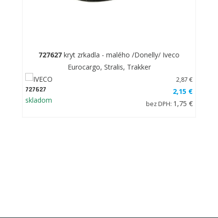
727627
kryt zrkadla - malého /Donelly/ Iveco
Eurocargo, Stralis, Trakker
2,87 €
727627
2,15 €
skladom
1,75 €
bez DPH: