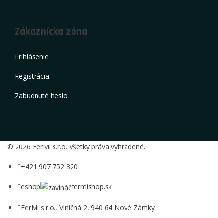
Zákaznícka zóna
Prihlásenie
Registrácia
Zabudnuté heslo
© 2026 FerMi s.r.o. Všetky práva vyhradené.
+421 907 752 320
eshop
fermishop.sk
FerMi s.r.o., Viničná 2, 940 64 Nové Zámky