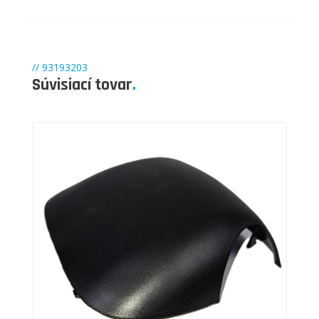
// 93193203
Súvisiací tovar
.