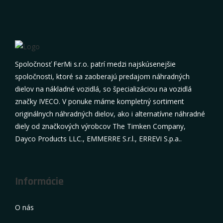
Spoločnosť FerMi s.r.o. patrí medzi najskúsenejšie
spoločnosti, ktoré sa zaoberajú predajom náhradných
dielov na nákladné vozidlá, so špecializáciou na vozidlá
značky IVECO. V ponuke máme kompletný sortiment
originálnych náhradných dielov, ako i alternatívne náhradné
diely od značkových výrobcov The Timken Company,
Dayco Products LLC., EMMERRE S.r.l., ERREVI S.p.a..
Informácie
O nás