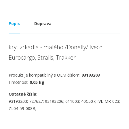
Popis
Doprava
kryt zrkadla - malého /Donelly/ Iveco
Eurocargo, Stralis, Trakker
Produkt je kompatibilný s OEM číslom:
93193203
Hmotnosť:
0,05 kg
Ostatné čísla
:
93193203; 727627; 93193206; 611003; 40C507; IVE-MR-023;
ZL04-59-008B;