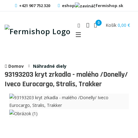
+421 907 752 320
eshop
fermishop.sk
0
Košík
0,00 €
Domov
Náhradné diely
93193203
kryt zrkadla - malého /Donelly/
Iveco Eurocargo, Stralis, Trakker