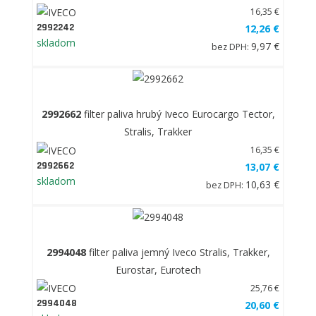
16,35 €
2992242
12,26 €
skladom
9,97 €
bez DPH:
2992662
filter paliva hrubý Iveco Eurocargo Tector,
Stralis, Trakker
16,35 €
2992662
13,07 €
skladom
10,63 €
bez DPH:
2994048
filter paliva jemný Iveco Stralis, Trakker,
Eurostar, Eurotech
25,76 €
2994048
20,60 €