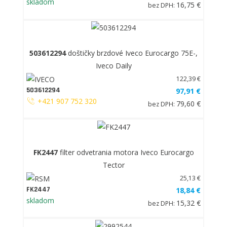
skladom
16,75 €
bez DPH:
503612294
doštičky brzdové Iveco Eurocargo 75E-,
Iveco Daily
122,39 €
503612294
97,91 €
+421 907 752 320
79,60 €
bez DPH:
FK2447
filter odvetrania motora Iveco Eurocargo
Tector
25,13 €
FK2447
18,84 €
skladom
15,32 €
bez DPH: