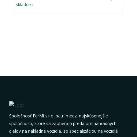
skladom
Spoločnosť FerMi s.r.o. patrí medzi najskúsenejšie
spoločnosti, ktoré sa zaoberajú predajom náhradných
dielov na nákladné vozidlá, so špecializáciou na vozidlá