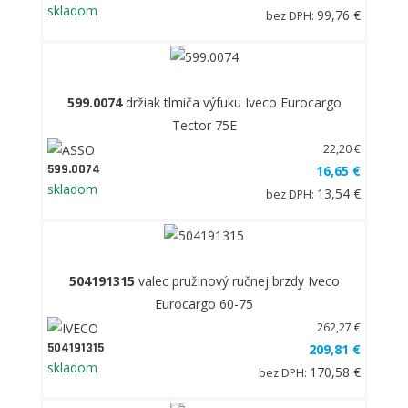
skladom
99,76 €
bez DPH:
599.0074
držiak tlmiča výfuku Iveco Eurocargo
Tector 75E
22,20 €
599.0074
16,65 €
skladom
13,54 €
bez DPH:
504191315
valec pružinový ručnej brzdy Iveco
Eurocargo 60-75
262,27 €
504191315
209,81 €
skladom
170,58 €
bez DPH: