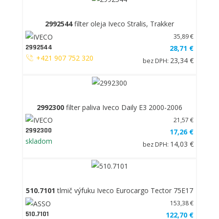
2992544
filter oleja Iveco Stralis, Trakker
35,89 €
2992544
28,71 €
+421 907 752 320
23,34 €
bez DPH:
2992300
filter paliva Iveco Daily E3 2000-2006
21,57 €
2992300
17,26 €
skladom
14,03 €
bez DPH:
510.7101
tlmič výfuku Iveco Eurocargo Tector 75E17
153,38 €
510.7101
122,70 €