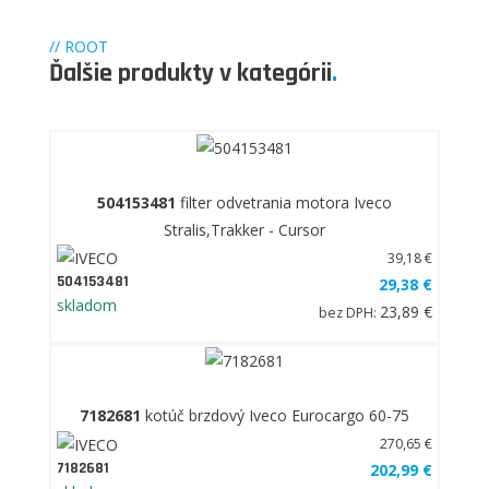
// ROOT
Ďalšie produkty v kategórii
.
504153481
filter odvetrania motora Iveco
Stralis,Trakker - Cursor
39,18 €
504153481
29,38 €
skladom
23,89 €
bez DPH:
7182681
kotúč brzdový Iveco Eurocargo 60-75
270,65 €
7182681
202,99 €