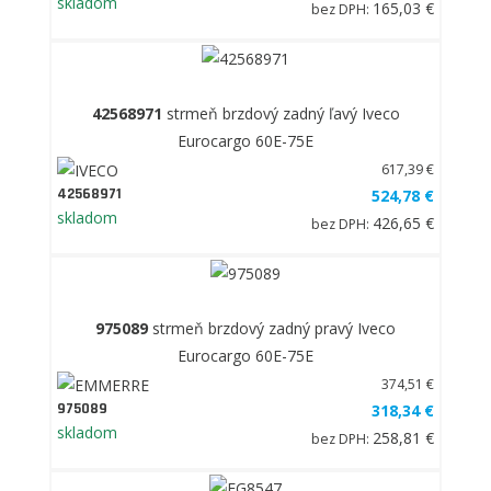
skladom
165,03 €
bez DPH:
42568971
strmeň brzdový zadný ľavý Iveco
Eurocargo 60E-75E
617,39 €
42568971
524,78 €
skladom
426,65 €
bez DPH:
975089
strmeň brzdový zadný pravý Iveco
Eurocargo 60E-75E
374,51 €
975089
318,34 €
skladom
258,81 €
bez DPH: