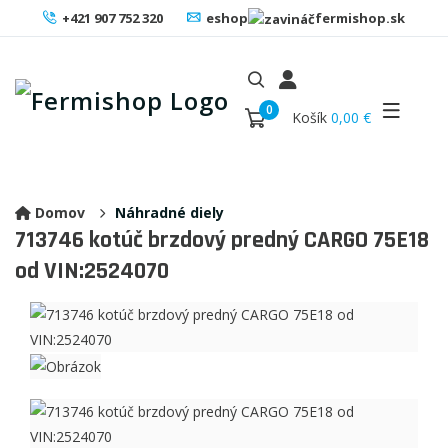
+421 907 752 320
eshop
fermishop.sk
0
Košík
0,00 €
Domov
Náhradné diely
713746
kotúč brzdový predný CARGO 75E18
od VIN:2524070