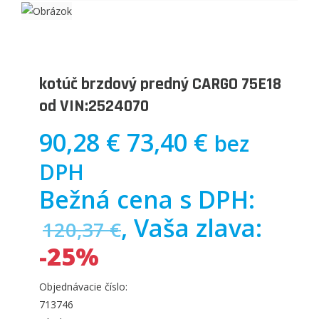
kotúč brzdový predný CARGO 75E18
od VIN:2524070
90,28 €
73,40 €
bez
DPH
Bežná cena s DPH:
, Vaša zlava:
120,37 €
-25%
Objednávacie číslo:
713746