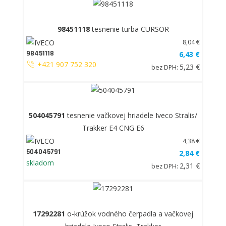
98451118
tesnenie turba CURSOR
8,04 €
98451118
6,43 €
+421 907 752 320
5,23 €
bez DPH:
504045791
tesnenie vačkovej hriadele Iveco Stralis/
Trakker E4 CNG E6
4,38 €
504045791
2,84 €
skladom
2,31 €
bez DPH:
17292281
o-krúžok vodného čerpadla a vačkovej