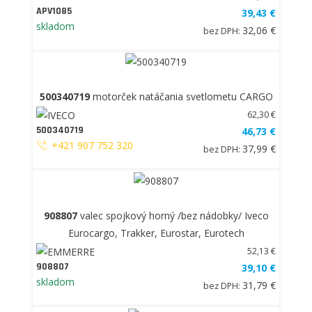
APV1085
39,43 €
skladom
32,06 €
bez DPH:
500340719
motorček natáčania svetlometu CARGO
62,30 €
500340719
46,73 €
+421 907 752 320
37,99 €
bez DPH:
908807
valec spojkový horný /bez nádobky/ Iveco
Eurocargo, Trakker, Eurostar, Eurotech
52,13 €
908807
39,10 €
skladom
31,79 €
bez DPH: