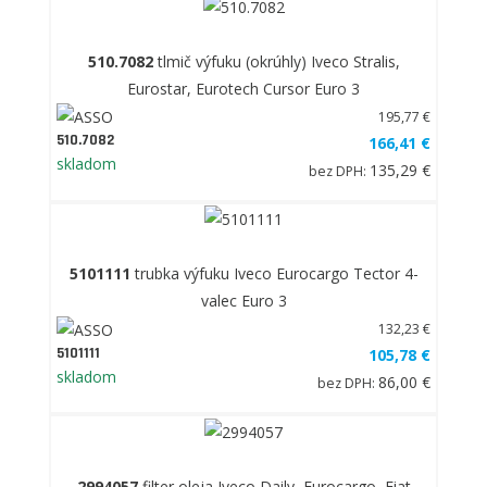
510.7082
tlmič výfuku (okrúhly) Iveco Stralis,
Eurostar, Eurotech Cursor Euro 3
195,77 €
510.7082
166,41 €
skladom
135,29 €
bez DPH:
5101111
trubka výfuku Iveco Eurocargo Tector 4-
valec Euro 3
132,23 €
5101111
105,78 €
skladom
86,00 €
bez DPH:
2994057
filter oleja Iveco Daily, Eurocargo, Fiat