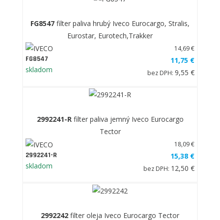
FG8547
filter paliva hrubý Iveco Eurocargo, Stralis,
Eurostar, Eurotech,Trakker
14,69 €
FG8547
11,75 €
skladom
9,55 €
bez DPH:
2992241-R
filter paliva jemný Iveco Eurocargo
Tector
18,09 €
2992241-R
15,38 €
skladom
12,50 €
bez DPH:
2992242
filter oleja Iveco Eurocargo Tector