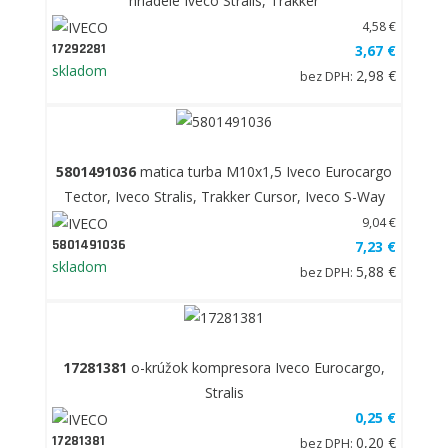
hriadele Iveco Stralis, Trakker
4,58 €
17292281
3,67 €
skladom
2,98 €
bez DPH:
5801491036
matica turba M10x1,5 Iveco Eurocargo
Tector, Iveco Stralis, Trakker Cursor, Iveco S-Way
9,04 €
5801491036
7,23 €
skladom
5,88 €
bez DPH:
17281381
o-krúžok kompresora Iveco Eurocargo,
Stralis
0,25 €
17281381
0,20 €
bez DPH: