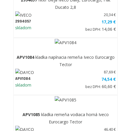
Ducato 2,8
20,34 €
2994057
17,29 €
skladom
14,06 €
bez DPH:
APV1084
kladka napínacia remeňa Iveco Eurocargo
Tector
87,69 €
APV1084
74,54 €
skladom
60,60 €
bez DPH:
APV1085
kladka remeňa vodiaca horná Iveco
Eurocargo Tector
46,40 €