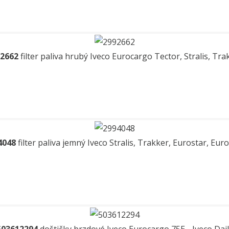
2662
filter paliva hrubý Iveco Eurocargo Tector, Stralis, Tra
4048
filter paliva jemný Iveco Stralis, Trakker, Eurostar, Eur
503612294
doštičky brzdové Iveco Eurocargo 75E-, Iveco Dail