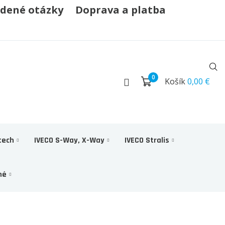
adené otázky
Doprava a platba
0
Košík
0,00 €
tech
IVECO S-Way, X-Way
IVECO Stralis
né