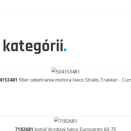
 kategórii
.
4153481
filter odvetrania motora Iveco Stralis,Trakker - Cur
7182681
kotúč brzdový Iveco Eurocargo 60-75