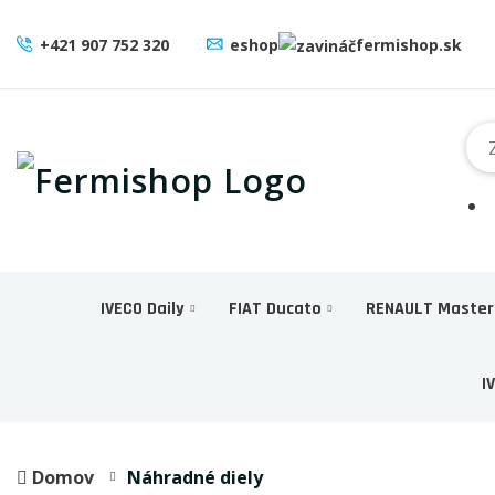
+421 907 752 320
eshop
fermishop.sk
IVECO Daily
FIAT Ducato
RENAULT Master
I
Domov
Náhradné diely