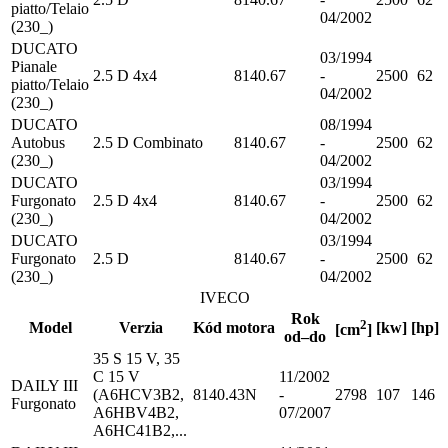
piatto/Telaio
04/2002
(230_)
DUCATO
03/1994
Pianale
2.5 D 4x4
8140.67
-
2500
62
piatto/Telaio
04/2002
(230_)
DUCATO
08/1994
Autobus
2.5 D Combinato
8140.67
-
2500
62
(230_)
04/2002
DUCATO
03/1994
Furgonato
2.5 D 4x4
8140.67
-
2500
62
(230_)
04/2002
DUCATO
03/1994
Furgonato
2.5 D
8140.67
-
2500
62
(230_)
04/2002
IVECO
Rok
2
Model
Verzia
Kód motora
[kw]
[hp]
[cm
]
od–do
35 S 15 V, 35
C 15 V
11/2002
DAILY III
(A6HCV3B2,
8140.43N
-
2798
107
146
Furgonato
A6HBV4B2,
07/2007
A6HC41B2,...