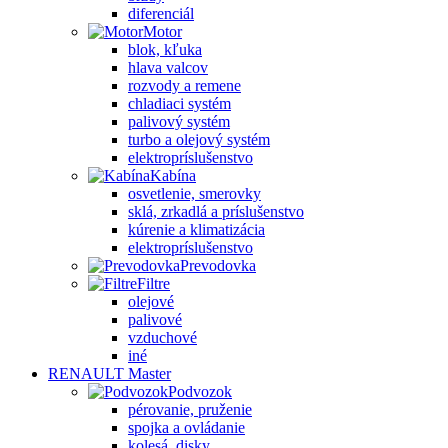
diferenciál
Motor
blok, kľuka
hlava valcov
rozvody a remene
chladiaci systém
palivový systém
turbo a olejový systém
elektropríslušenstvo
Kabína
osvetlenie, smerovky
sklá, zrkadlá a príslušenstvo
kúrenie a klimatizácia
elektropríslušenstvo
Prevodovka
Filtre
olejové
palivové
vzduchové
iné
RENAULT Master
Podvozok
pérovanie, pruženie
spojka a ovládanie
kolesá, disky