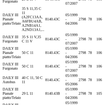
Furgonato
07/2007
35 S 11,35 C
11
DAILY III
05/1999
(A2FC13AA,
Pianale
8140.43C
-
2798
78
106
A6FBU4AB,
piatto/Telaio
04/2006
A2NB14A1,
A2ND13A1,...
05/1999
DAILY III
35 S 11 V,35
8140.43C
-
2798
78
106
Furgonato
C 11 V
07/2007
DAILY III
05/1999
Pianale
50 C 11
8140.43C
-
2798
78
106
piatto/Telaio
04/2006
05/1999
DAILY III
50 C 11
8140.43C
-
2798
78
106
Furgonato
07/2007
05/1999
DAILY III
40 C 11, 50 C
8140.43C
-
2798
78
106
Autobus
11
05/2006
DAILY III
05/1999
Pianale
29 L 11
8140.43B
-
2798
78
105
piatto/Telaio
04/2006
05/1999
DAILY III