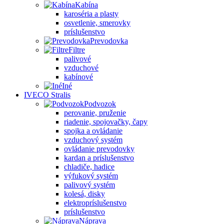
Kabína
karoséria a plasty
osvetlenie, smerovky
príslušenstvo
Prevodovka
Filtre
palivové
vzduchové
kabínové
Iné
IVECO Stralis
Podvozok
perovanie, pruženie
riadenie, spojovačky, čapy
spojka a ovládanie
vzduchový systém
ovládanie prevodovky
kardan a príslušenstvo
chladiče, hadice
výfukový systém
palivový systém
kolesá, disky
elektropríslušenstvo
príslušenstvo
Náprava