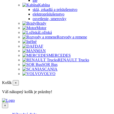
iné
Kabína
sklá, zrkadlá a príslušenstvo
elektropríslušenstvo
osvetlenie, smerovky
Brzdy
Motor
Ložiská
Rozvody a remene
Iné
DAF
MAN
MERCEDES
RENAULT Trucks
SOR Bus
SCANIA
VOLVO
Košík
×
Váš nákupný košík je prázdny!
×