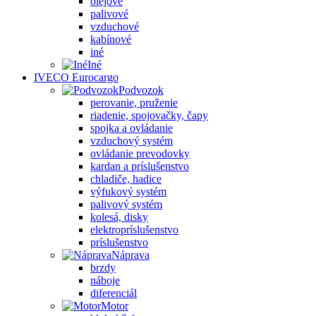
olejové
palivové
vzduchové
kabínové
iné
Iné
IVECO Eurocargo
Podvozok
perovanie, pruženie
riadenie, spojovačky, čapy
spojka a ovládanie
vzduchový systém
ovládanie prevodovky
kardan a príslušenstvo
chladiče, hadice
výfukový systém
palivový systém
kolesá, disky
elektropríslušenstvo
príslušenstvo
Náprava
brzdy
náboje
diferenciál
Motor