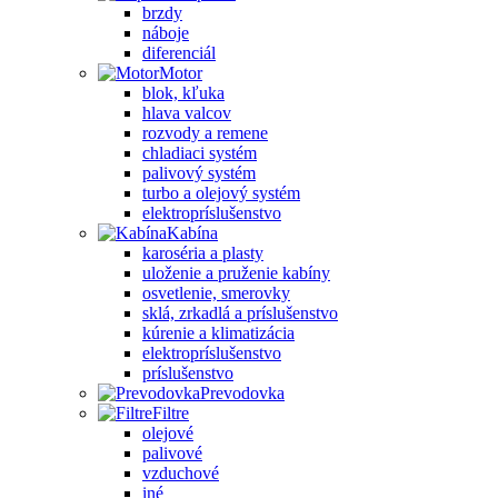
brzdy
náboje
diferenciál
Motor
blok, kľuka
hlava valcov
rozvody a remene
chladiaci systém
palivový systém
turbo a olejový systém
elektropríslušenstvo
Kabína
karoséria a plasty
uloženie a pruženie kabíny
osvetlenie, smerovky
sklá, zrkadlá a príslušenstvo
kúrenie a klimatizácia
elektropríslušenstvo
príslušenstvo
Prevodovka
Filtre
olejové
palivové
vzduchové
iné