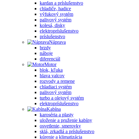
kardan a príslušenstvo
chladiče, hadice
výfukový systém
palivový systém
kolesá, disky
elektropríslušenstvo
príslušenstvo
Náprava
brzdy
náboje
diferenciál
Motor
blok, kľuka
hlava valcov
rozvody a remene
chladiaci systém
palivový systém
turbo a olejový systém
elektropríslušenstvo
Kabína
karoséria a plasty
uloženie a pruženie kabíny
osvetlenie, smerovky
sklá, zrkadlá a príslušenstvo
kúrenie a klimatizácia