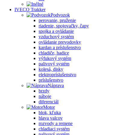
Iné
IVECO Trakker
Podvozok
perovanie, pruženie
riadenie, spojovačky, čapy
spojka a ovládanie
vzduchový systém
ovládanie prevodovky
kardan a príslušenstvo
chladiče, hadice
výfukový systém
palivový systém
kolesá, disky
elektropríslušenstvo
príslušenstvo
Náprava
brzdy
náboje
diferenciál
Motor
blok, kľuka
hlava valcov
rozvody a remene
chladiaci systém
palivový systém