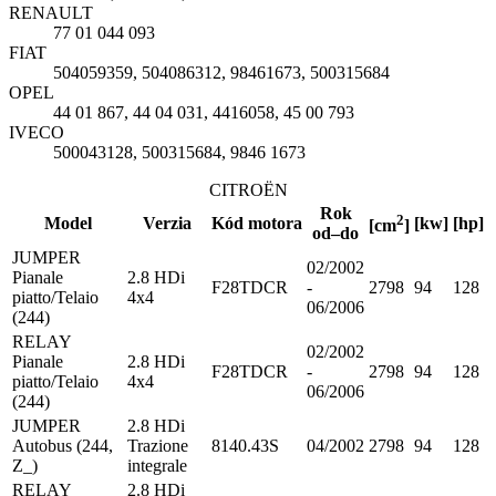
RENAULT
77 01 044 093
FIAT
504059359, 504086312, 98461673, 500315684
OPEL
44 01 867, 44 04 031, 4416058, 45 00 793
IVECO
500043128, 500315684, 9846 1673
CITROËN
Rok
2
Model
Verzia
Kód motora
[kw]
[hp]
[cm
]
od–do
JUMPER
02/2002
Pianale
2.8 HDi
F28TDCR
-
2798
94
128
piatto/Telaio
4x4
06/2006
(244)
RELAY
02/2002
Pianale
2.8 HDi
F28TDCR
-
2798
94
128
piatto/Telaio
4x4
06/2006
(244)
JUMPER
2.8 HDi
Autobus (244,
Trazione
8140.43S
04/2002
2798
94
128
Z_)
integrale
RELAY
2.8 HDi