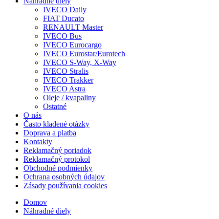
Náhradné diely
IVECO Daily
FIAT Ducato
RENAULT Master
IVECO Bus
IVECO Eurocargo
IVECO Eurostar/Eurotech
IVECO S-Way, X-Way
IVECO Stralis
IVECO Trakker
IVECO Astra
Oleje / kvapaliny
Ostatné
O nás
Často kladené otázky
Doprava a platba
Kontakty
Reklamačný poriadok
Reklamačný protokol
Obchodné podmienky
Ochrana osobných údajov
Zásady používania cookies
Domov
Náhradné diely