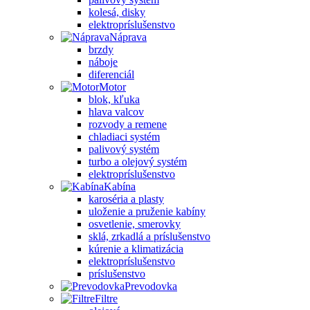
kolesá, disky
elektropríslušenstvo
Náprava
brzdy
náboje
diferenciál
Motor
blok, kľuka
hlava valcov
rozvody a remene
chladiaci systém
palivový systém
turbo a olejový systém
elektropríslušenstvo
Kabína
karoséria a plasty
uloženie a pruženie kabíny
osvetlenie, smerovky
sklá, zrkadlá a príslušenstvo
kúrenie a klimatizácia
elektropríslušenstvo
príslušenstvo
Prevodovka
Filtre