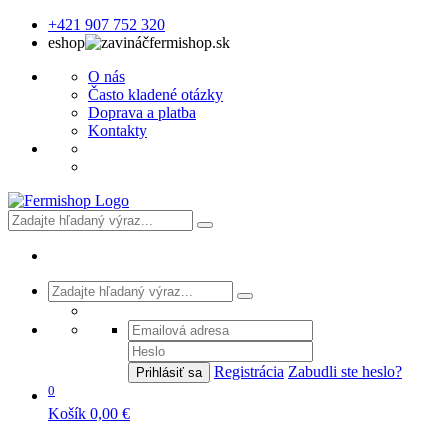
+421 907 752 320
eshop
fermishop.sk
O nás
Často kladené otázky
Doprava a platba
Kontakty
Registrácia
Zabudli ste heslo?
Prihlásiť sa
0
Košík
0,00 €