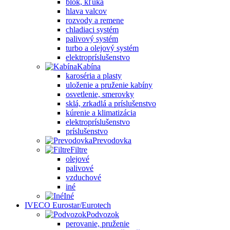
blok, kľuka
hlava valcov
rozvody a remene
chladiaci systém
palivový systém
turbo a olejový systém
elektropríslušenstvo
Kabína
karoséria a plasty
uloženie a pruženie kabíny
osvetlenie, smerovky
sklá, zrkadlá a príslušenstvo
kúrenie a klimatizácia
elektropríslušenstvo
príslušenstvo
Prevodovka
Filtre
olejové
palivové
vzduchové
iné
Iné
IVECO Eurostar/Eurotech
Podvozok
perovanie, pruženie