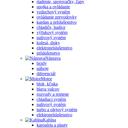
riadenie, spojovačky, čapy
spojka a ovládanie
vzduchový systém
ovládanie prevodovky
kardan a príslušenstvo
chladiče, hadice
výfukový systém
palivový systém
kolesá, disky
elektropríslušenstvo
príslušenstvo
Náprava
brzdy
náboje
diferenciál
Motor
blok, kľuka
hlava valcov
rozvody a remene
chladiaci systém
palivový systém
turbo a olejový systém
elektropríslušenstvo
Kabína
karoséria a plasty