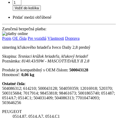
Vožiť do košíka
Pridať medzi obľúbené
Zaručená bezpečná platba:
Popis
OE čísla
Pre vozidlá
Vlastnosti
Doprava
simering kľukového hriadeľa Iveco Daily 2,8 predný
Skupina:
Tesniaci krúžok hriadeľa, kľukový hriadeľ
Poznámka:
8140.43/S9W - MASCOTT/DAILY II 2.8
Produkt je kompatibilný s OEM číslom:
500043128
Hmotnosť:
0,06 kg
Ostatné čísla
:
504086312; 614210; 500043128; 504059359; 12016918; 520370;
500315684; 7017914; 98453818; 98461673; 5001865740; 051487;
0514A7; 0514C1; 504031409; 504086313; 77010474093;
503646256
PEUGEOT
0514.87, 0514.A7, 0514.C1