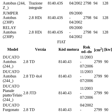
Autobus (244,
Trazione
8140.43S
04/2002
2798
94
128
Z_)
integrale
JUMPER
09/2000
Autobus
2.8 HDi
8140.43S
-
2798
94
128
(230P)
04/2002
RELAY
09/2000
Autobus
2.8 HDi
8140.43S
-
2798
94
128
(230P)
04/2002
FIAT
Rok
2
Model
Verzia
Kód motora
[kw]
[cm
]
od–do
DUCATO
11/2003
Autobus
2.8 TD
8140.43
-
2799
90
(244_)
07/2006
DUCATO
11/2003
Autobus
2.8 TD 4x4
8140.43
-
2799
90
(244_)
07/2006
DUCATO
11/2003
Pianale
2.8 JTD
8140.43
-
2799
90
piatto/Telaio
07/2006
(244_)
DUCATO
04/2002
Furgonato
2.8 TD
8140.43
-
2799
90