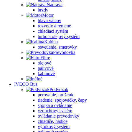
Náprava
brzdy
Motor
hlava valcov
rozvody a remene
chladiaci systém
turbo a olejový systém
Kabína
osvetlenie, smerovky
Prevodovka
Filtre
olejové
palivové
kabínové
Iné
IVECO Bus
Podvozok
perovanie, pruženie
riadenie, spojovačky, čapy
spojka a ovládanie
vzduchový systém
ovládanie prevodovky
chladiče, hadice
výfukový systém
palivový systém