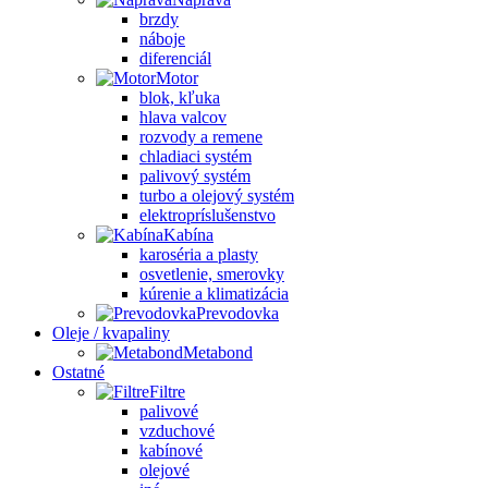
brzdy
náboje
diferenciál
Motor
blok, kľuka
hlava valcov
rozvody a remene
chladiaci systém
palivový systém
turbo a olejový systém
elektropríslušenstvo
Kabína
karoséria a plasty
osvetlenie, smerovky
kúrenie a klimatizácia
Prevodovka
Oleje / kvapaliny
Metabond
Ostatné
Filtre
palivové
vzduchové
kabínové
olejové