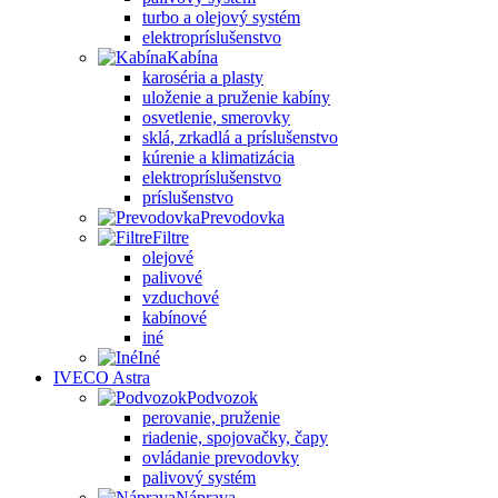
turbo a olejový systém
elektropríslušenstvo
Kabína
karoséria a plasty
uloženie a pruženie kabíny
osvetlenie, smerovky
sklá, zrkadlá a príslušenstvo
kúrenie a klimatizácia
elektropríslušenstvo
príslušenstvo
Prevodovka
Filtre
olejové
palivové
vzduchové
kabínové
iné
Iné
IVECO Astra
Podvozok
perovanie, pruženie
riadenie, spojovačky, čapy
ovládanie prevodovky
palivový systém
Náprava