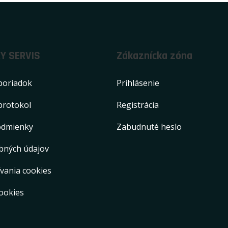
Y SERVIS
Zákaznícka zóna
poriadok
Prihlásenie
protokol
Registrácia
odmienky
Zabudnuté heslo
bných údajov
vania cookies
ookies