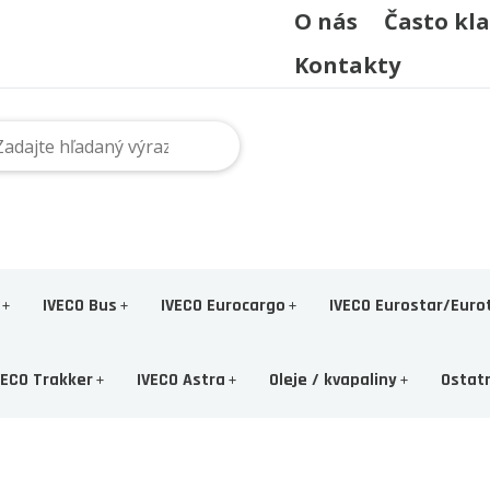
O nás
Často kl
Kontakty
IVECO Bus
IVECO Eurocargo
IVECO Eurostar/Euro
VECO Trakker
IVECO Astra
Oleje / kvapaliny
Ostat