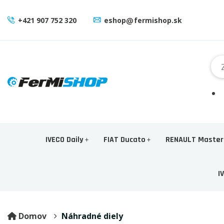
+421 907 752 320
eshop
fermishop.sk
IVECO Daily
FIAT Ducato
RENAULT Master
I
Domov
Náhradné diely