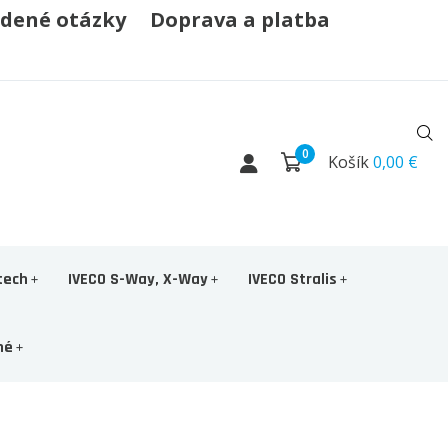
adené otázky
Doprava a platba
0
Košík
0,00 €
tech
IVECO S-Way, X-Way
IVECO Stralis
né